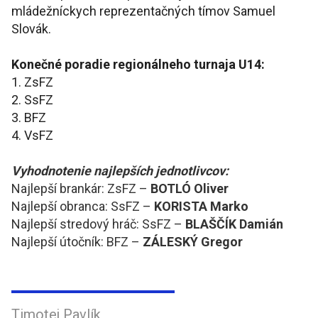
mládežníckych reprezentačných tímov Samuel
Slovák.
Konečné poradie regionálneho turnaja U14:
1. ZsFZ
2. SsFZ
3. BFZ
4. VsFZ
Vyhodnotenie najlepších jednotlivcov:
Najlepší brankár: ZsFZ –
BOTLÓ Oliver
Najlepší obranca: SsFZ –
KORISTA Marko
Najlepší stredový hráč: SsFZ –
BLAŠČÍK Damián
Najlepší útočník: BFZ –
ZÁLESKÝ Gregor
Timotej Pavlík