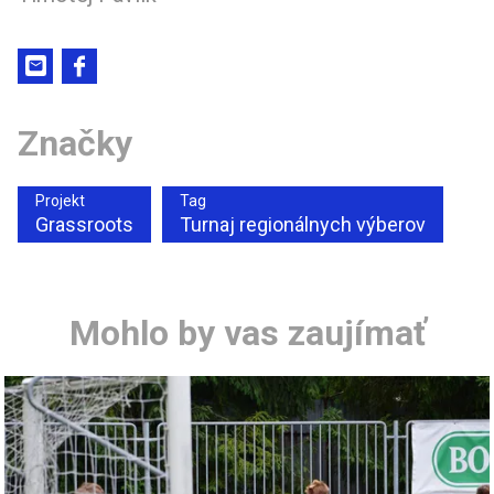
Značky
Projekt
Tag
Grassroots
Turnaj regionálnych výberov
Mohlo by vas zaujímať