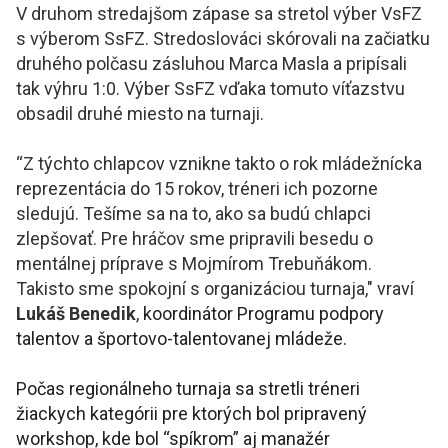
V druhom stredajšom zápase sa stretol výber VsFZ
s výberom SsFZ. Stredoslováci skórovali na začiatku
druhého polčasu zásluhou Marca Masla a pripísali
tak výhru 1:0. Výber SsFZ vďaka tomuto víťazstvu
obsadil druhé miesto na turnaji.
“Z týchto chlapcov vznikne takto o rok mládežnícka
reprezentácia do 15 rokov, tréneri ich pozorne
sledujú. Tešíme sa na to, ako sa budú chlapci
zlepšovať. Pre hráčov sme pripravili besedu o
mentálnej príprave s Mojmírom Trebuňákom.
Takisto sme spokojní s organizáciou turnaja," vraví
Lukáš Benedik
,
koordinátor Programu podpory
talentov a športovo-talentovanej mládeže.
Počas regionálneho turnaja sa stretli tréneri
žiackych kategórii pre ktorých bol pripravený
workshop, kde bol “spíkrom” aj manažér