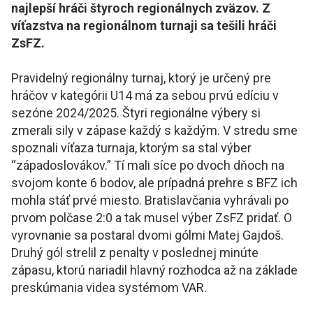
najlepší hráči štyroch regionálnych zväzov. Z
víťazstva na regionálnom turnaji sa tešili hráči
ZsFZ.
Pravidelný regionálny turnaj, ktorý je určený pre
hráčov v kategórii U14 má za sebou prvú edíciu v
sezóne 2024/2025. Štyri regionálne výbery si
zmerali sily v zápase každý s každým. V stredu sme
spoznali víťaza turnaja, ktorým sa stal výber
“západoslovákov.” Tí mali síce po dvoch dňoch na
svojom konte 6 bodov, ale prípadná prehre s BFZ ich
mohla stáť prvé miesto. Bratislavčania vyhrávali po
prvom polčase 2:0 a tak musel výber ZsFZ pridať. O
vyrovnanie sa postaral dvomi gólmi Matej Gajdoš.
Druhý gól strelil z penalty v poslednej minúte
zápasu, ktorú nariadil hlavný rozhodca až na základe
preskúmania videa systémom VAR.