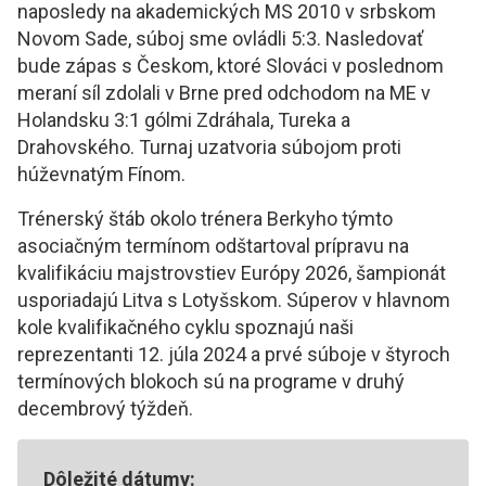
naposledy na akademických MS 2010 v srbskom
Novom Sade, súboj sme ovládli 5:3. Nasledovať
bude zápas s Českom, ktoré Slováci v poslednom
meraní síl zdolali v Brne pred odchodom na ME v
Holandsku 3:1 gólmi Zdráhala, Tureka a
Drahovského. Turnaj uzatvoria súbojom proti
húževnatým Fínom.
Trénerský štáb okolo trénera Berkyho týmto
asociačným termínom odštartoval prípravu na
kvalifikáciu majstrovstiev Európy 2026, šampionát
usporiadajú Litva s Lotyšskom. Súperov v hlavnom
kole kvalifikačného cyklu spoznajú naši
reprezentanti 12. júla 2024 a prvé súboje v štyroch
termínových blokoch sú na programe v druhý
decembrový týždeň.
Dôležité dátumy: