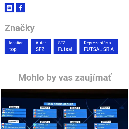
Značky
location
Autor
SFZ
Reprezentácia
top
SFZ
Futsal
FUTSAL SR A
Mohlo by vas zaujímať