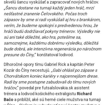
skvelú šancu vyskúšať a zapracovať nových hráčov.
„
Šancu dostane na turnaji každý jeden hráč, mrzí
nešťastné zranenie Čeřovského. Počas troch
zápasov by sme si radi vyskúšali aj hru s brankárom,
verím, že budeme spokojní s predvedenou hrou, že
hráči budú dodržiavať pokyny trénerov. Výsledky nie
sú ani také dôležité, ako hra, potešíme sa,
samozrejme, každému dobrému výsledku, dôležitá
bude dobrá, ale intenzívna regenerácia po náročnom
presune do Číny,
“ konštatoval lodivod.
Dlhoročné opory tímu Gabriel Rick a kapitán Peter
Kozár do Číny necestujú.
„Gabi ohlásil po zápase s
Chorvátskom koniec kariéry v najcennejšom drese.
Radi by sme postupne zabudovali do tímu nových
hráčov
,“ povedal pre futsalslovakia.sk asistent
trénera a lodivod košického extraligistu
Richard
Bačo
a priblížil, aké sú herné ciele mužstva na turnaji