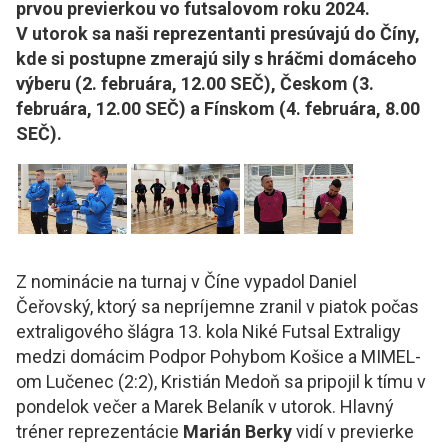
prvou previerkou vo futsalovom roku 2024.
V utorok sa naši reprezentanti presúvajú do Číny,
kde si postupne zmerajú sily s hráčmi domáceho
výberu (2. februára, 12.00 SEČ), Českom (3.
februára, 12.00 SEČ) a Fínskom (4. februára, 8.00
SEČ).
Z nominácie na turnaj v Číne vypadol Daniel
Čeřovský, ktorý sa nepríjemne zranil v piatok počas
extraligového šlágra 13. kola Niké Futsal Extraligy
medzi domácim Podpor Pohybom Košice a MIMEL-
om Lučenec (2:2), Kristián Medoň sa pripojil k tímu v
pondelok večer a Marek Belaník v utorok. Hlavný
tréner reprezentácie
Marián Berky
vidí v previerke