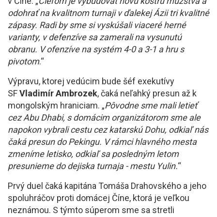
v Číne. „
Cieľom je vybudovať novú kostru mužstva a
odohrať na kvalitnom turnaji v ďalekej Ázii tri kvalitné
zápasy. Radi by sme si vyskúšali viaceré herné
varianty, v defenzíve sa zamerali na vysunutú
obranu. V ofenzíve na systém 4-0 a 3-1 a hru s
pivotom
.“
Výpravu, ktorej vedúcim bude šéf exekutívy
SF
Vladimír Ambrozek
, čaká neľahký presun až k
mongolským hraniciam. „
Pôvodne sme mali letieť
cez Abu Dhabi, s domácim organizátorom sme ale
napokon vybrali cestu cez katarskú Dohu, odkiaľ nás
čaká presun do Pekingu. V rámci hlavného mesta
zmeníme letisko, odkiaľ sa posledným letom
presunieme do dejiska turnaja - mestu Yulin.
“
Prvý duel čaká kapitána Tomáša Drahovského a jeho
spoluhráčov proti domácej Číne, ktorá je veľkou
neznámou. S týmto súperom sme sa stretli