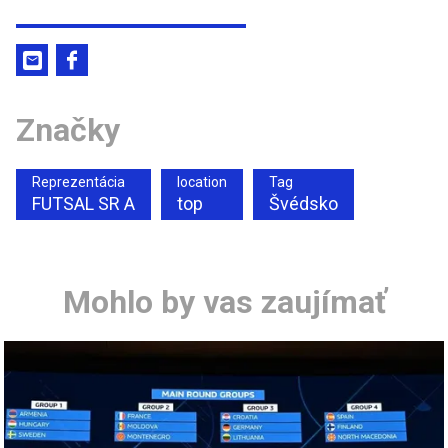
Značky
Reprezentácia
location
Tag
FUTSAL SR A
top
Švédsko
Mohlo by vas zaujímať