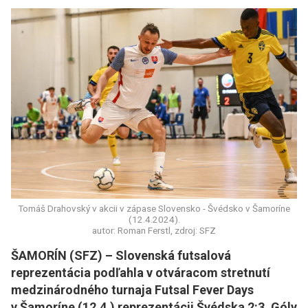
Tomáš Drahovský v akcii v zápase Slovensko - Švédsko v Šamoríne
(12.4.2024).
autor: Roman Ferstl, zdroj: SFZ
ŠAMORÍN (SFZ) – Slovenská futsalová
reprezentácia podľahla v otváracom stretnutí
medzinárodného turnaja Futsal Fever Days
v Šamoríne (12.4.) reprezentácii Švédska 2:3. Góly