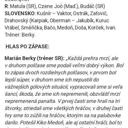
R
: Matula (SR), Czene Joó (Maď.), Budáč (SR)
SLOVENSKO
: Kušnír – Vaktor, Ostrák, Zaťovič,
Drahovský (Karpiak, Oberman – Jakubík, Kuruc
Vrábel, Směřička, Bačo, Medoň, Doša, Korček, Ivan.
Tréner: Berky.
HLAS PO ZÁPASE:
Marián Berky (tréner SR):
„Každá prehra mrzí, ale
v druhom polčase sme podali veľmi dobrý výkon. Bol
to zápas dvoch rozdielnych polčasov, v prvom bol
lepší súper, v druhom sme ich nepustili do
vážnejších gólových situácií, vypracovali sme si veľa
šancí, škoda, že sme ich nepremenili, obzvlášť mrzí
nepremenená panalta. V prvej časti sme hrali na tri
štvorky, striedali sme všetkých hráčov, v druhej časti
hry sme to zúžili na hráčov, ktorým sa na palubovke
darilo. Potešil Kiko Medoň, ale aj ostatní hráči, bol to