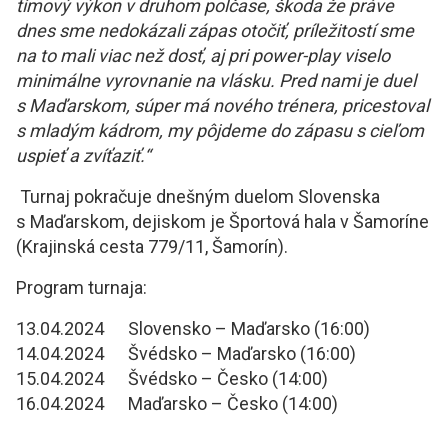
tímový výkon v druhom polčase, škoda že práve
dnes sme nedokázali zápas otočiť, príležitostí sme
na to mali viac než dosť, aj pri power-play viselo
minimálne vyrovnanie na vlásku. Pred nami je duel
s Maďarskom, súper má nového trénera, pricestoval
s mladým kádrom, my pôjdeme do zápasu s cieľom
uspieť a zvíťaziť.“
Turnaj pokračuje dnešným duelom Slovenska
s Maďarskom, dejiskom je Športová hala v Šamoríne
(Krajinská cesta 779/11, Šamorín).
Program turnaja:
13.04.2024 Slovensko – Maďarsko (16:00)
14.04.2024 Švédsko – Maďarsko (16:00)
15.04.2024 Švédsko – Česko (14:00)
16.04.2024 Maďarsko – Česko (14:00)