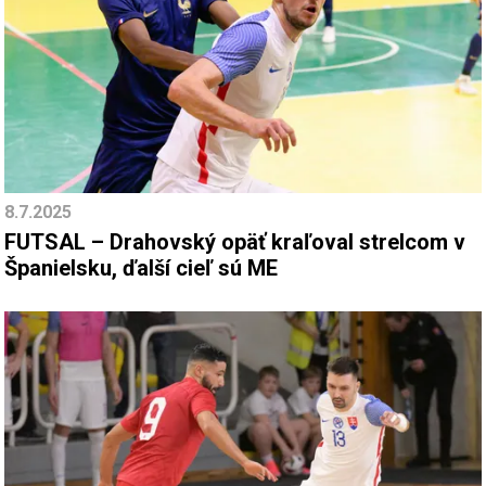
8.7.2025
FUTSAL – Drahovský opäť kraľoval strelcom v
Španielsku, ďalší cieľ sú ME