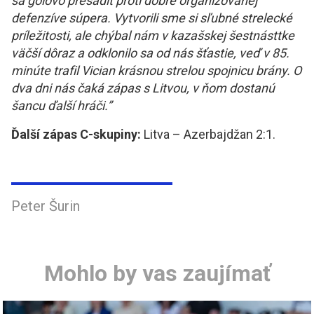
sa gólovo presadiť proti dobre organizovanej
defenzíve súpera. Vytvorili sme si sľubné strelecké
príležitosti, ale chýbal nám v kazašskej šestnásttke
väčší dôraz a odklonilo sa od nás šťastie, veď v 85.
minúte trafil Vician krásnou strelou spojnicu brány. O
dva dni nás čaká zápas s Litvou, v ňom dostanú
šancu ďalší hráči.”
Ďalší zápas C-skupiny:
Litva – Azerbajdžan 2:1.
Peter Šurin
Mohlo by vas zaujímať