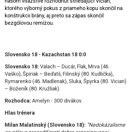
našom víťazstve
rozhodnúť striedajúci Vician,
ktoré
ho výborný pokus z
priameho kopu skončil na
konštrukcii brány, aj preto
sa
zápas skončil
bezgólovou remízou.
Slovensko 18 - Kazachstan 18 0:0
Slovensko
18:
Valach – Ducár, Flak, Mrva (46.
Vaško), Špiriak – Beďatš, Filinský (80. Kudlička),
Rymarenko (46. Madlenak), Sluka, Špyrka (80. Vician)
– Boženík (80. Kružliak).
Rozhodca:
Amelyn - 300 divákov.
Hlas trénera
Milan Malatinský (Slovensko 18):
”Nedokázalisme