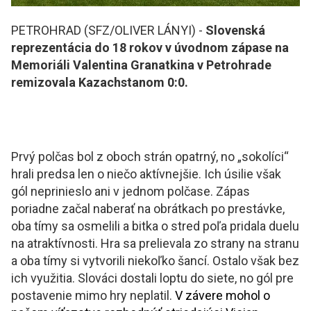
PETROHRAD (SFZ/OLIVER LÁNYI) -
Slovenská
reprezentácia do 18 rokov v úvodnom zápase na
Memoriáli Valentina Granatkina v Petrohrade
remizovala
Kazachstanom 0:0.
Prvý polčas bol z oboch strán opatrný, no „sokolíci“
hrali predsa len o niečo aktívnejšie. Ich úsilie však
gól neprinieslo ani v jednom polčase. Zápas
poriadne začal naberať na obrátkach po prestávke,
oba tímy sa osmelili a bitka o stred poľa pridala duelu
na atraktívnosti. Hra sa prelievala zo strany na stranu
a oba tímy si vytvorili niekoľko šancí. Ostalo však bez
ich využitia. Slováci dostali loptu do siete, no gól pre
postavenie mimo hry neplatil.
V závere mohol o