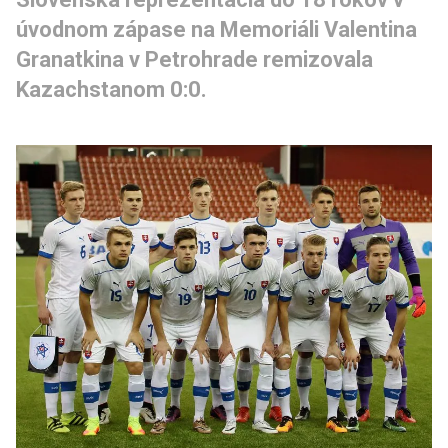
úvodnom zápase na Memoriáli Valentina 
Granatkina v Petrohrade remizovala  
Kazachstanom 0:0.