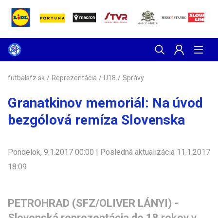
futbalsfz.sk
/
Reprezentácia
/
U18
/
Správy
Granatkinov memoriál: Na úvod
bezgólová remíza Slovenska
Pondelok, 9.1.2017 00:00 | Posledná aktualizácia 11.1.2017
18:09
PETROHRAD (SFZ/OLIVER LÁNYI) - 
Slovenská reprezentácia do 18 rokov v 