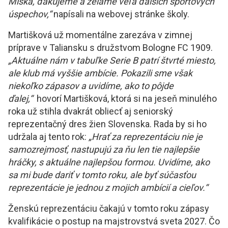
Miška, ďakujeme a želáme veľa ďalších športových
úspechov,“
napísali na webovej stránke školy.
Martišková už momentálne zarezáva v zimnej
príprave v Taliansku s družstvom Bologne FC 1909.
„Aktuálne nám v tabuľke Serie B patrí štvrté miesto,
ale klub má vyššie ambície. Pokazili sme však
niekoľko zápasov a uvidíme, ako to pôjde
ďalej,“
hovorí Martišková, ktorá si na jeseň minulého
roka už stihla dvakrát obliecť aj seniorský
reprezentačný dres žien Slovenska. Rada by si ho
udržala aj tento rok:
„Hrať za reprezentáciu nie je
samozrejmosť, nastupujú za ňu len tie najlepšie
hráčky, s aktuálne najlepšou formou. Uvidíme, ako
sa mi bude dariť v tomto roku, ale byť súčasťou
reprezentácie je jednou z mojich ambícií a cieľov.“
Ženskú reprezentáciu čakajú v tomto roku zápasy
kvalifikácie o postup na majstrovstvá sveta 2027. Čo