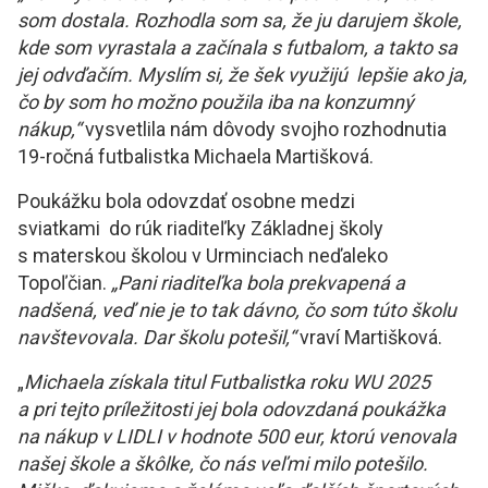
som dostala. Rozhodla som sa, že ju darujem škole,
kde som vyrastala a začínala s futbalom, a takto sa
jej odvďačím. Myslím si, že šek využijú lepšie ako ja,
čo by som ho možno použila iba na konzumný
nákup,“
vysvetlila nám dôvody svojho rozhodnutia
19-ročná futbalistka Michaela Martišková.
Poukážku bola odovzdať osobne medzi
sviatkami do rúk riaditeľky Základnej školy
s materskou školou v Urminciach neďaleko
Topoľčian.
„Pani riaditeľka bola prekvapená a
nadšená, veď nie je to tak dávno, čo som túto školu
navštevovala. Dar školu potešil,“
vraví Martišková.
„
Michaela získala titul Futbalistka roku WU 2025
a pri tejto príležitosti jej bola odovzdaná poukážka
na nákup v LIDLI v hodnote 500 eur, ktorú venovala
našej škole a škôlke, čo nás veľmi milo potešilo.