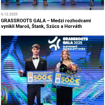
6.12.2025
GRASSROOTS GALA – Medzi rozhodcami
vynikli Maroš, Štank, Szücs a Horváth