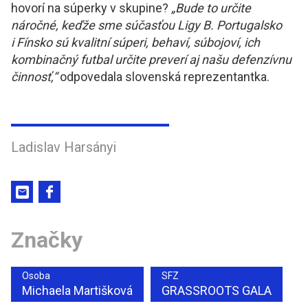
hovorí na súperky v skupine?
„Bude to určite
náročné, keďže sme súčasťou Ligy B. Portugalsko
i Fínsko sú kvalitní súperi, behaví, súbojoví, ich
kombinačný futbal určite preverí aj našu defenzívnu
činnosť,“
odpovedala slovenská reprezentantka.
Ladislav Harsányi
Značky
Osoba
SFZ
Michaela Martišková
GRASSROOTS GALA