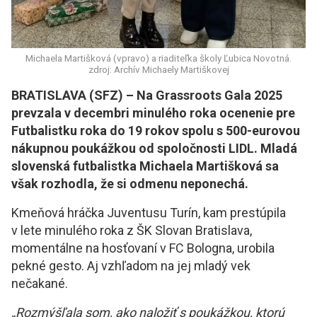
Michaela Martišková (vpravo) a riaditeľka školy Ľubica Novotná.
zdroj: Archív Michaely Martiškovej
BRATISLAVA (SFZ) – Na Grassroots Gala 2025
prevzala v decembri minulého roka ocenenie pre
Futbalistku roka do 19 rokov spolu s 500-eurovou
nákupnou poukážkou od spoločnosti LIDL. Mladá
slovenská futbalistka Michaela Martišková sa
však rozhodla, že si odmenu neponechá.
Kmeňová hráčka Juventusu Turín, kam prestúpila
v lete minulého roka z ŠK Slovan Bratislava,
momentálne na hosťovaní v FC Bologna, urobila
pekné gesto. Aj vzhľadom na jej mladý vek
nečakané.
„Rozmýšľala som, ako naložiť s poukážkou, ktorú