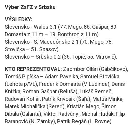
Výber ZsFZ v Srbsku
VÝSLEDKY:
Slovensko - Wales 3:1 (77. Mego, 86. Gašpar, 89.
Domasta z 11 m – 19. Bonthron z 11 m)
Slovensko - S. Macedónsko 2:1 (70. Mego, 78.
Stovička – 51. Spasov)
Slovensko – Srbsko 0:2 (36. Topič, 55. Mitrovič).
KTO REPREZENTOVAL:
Zsombor Ollári (Gabčíkovo),
Tomáš Pipíška – Adam Pavelka, Samuel Stovička
(Lehota p/Vt.), Frederik Domasta (V. Ludince), Denis
Knižka, Roman Gašpar (Beluša), Lukáš Remeň,
Radovan Kotlár, Patrik Krivošík (Šaľa), Matúš Minka,
Marek Michalička (Sereď), Kristián Mego, Šimon
Dibala (Galanta), Viktor Radványi, Michal Hudák, Filip
Baranovič (N. Zámky), Patrik Begáň (L. Rovne).