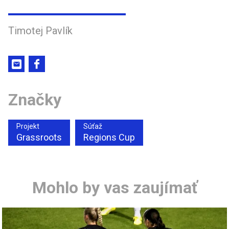
Timotej Pavlík
Značky
Projekt
Súťaž
Grassroots
Regions Cup
Mohlo by vas zaujímať