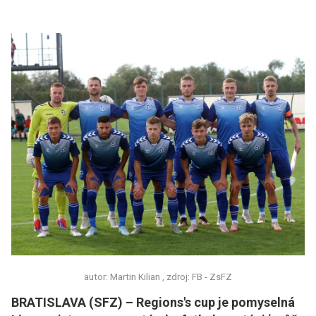
autor: Martin Kilian , zdroj: FB - ZsFZ
BRATISLAVA (SFZ) – Regions's cup je pomyselná