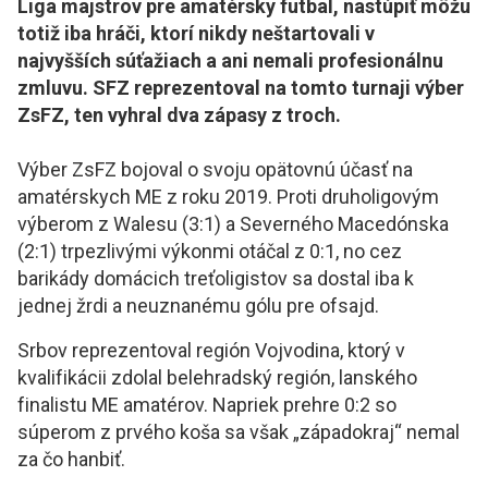
Liga majstrov pre amatérsky futbal, nastúpiť môžu
totiž iba hráči, ktorí nikdy neštartovali v
najvyšších súťažiach a ani nemali profesionálnu
zmluvu. SFZ reprezentoval na tomto turnaji výber
ZsFZ, ten vyhral dva zápasy z troch.
Výber ZsFZ bojoval o svoju opätovnú účasť na
amatérskych ME z roku 2019. Proti druholigovým
výberom z Walesu (3:1) a Severného Macedónska
(2:1) trpezlivými výkonmi otáčal z 0:1, no cez
barikády domácich treťoligistov sa dostal iba k
jednej žrdi a neuznanému gólu pre ofsajd.
Srbov reprezentoval región Vojvodina, ktorý v
kvalifikácii zdolal belehradský región, lanského
finalistu ME amatérov. Napriek prehre 0:2 so
súperom z prvého koša sa však „západokraj“ nemal
za čo hanbiť.