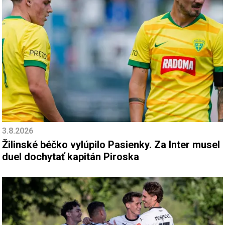
3.8.2026
Žilinské béčko vylúpilo Pasienky. Za Inter musel
duel dochytať kapitán Piroska