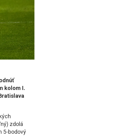
hodnúť
m kolom I.
Bratislava
ských
ľný) zdolá
m 5-bodový