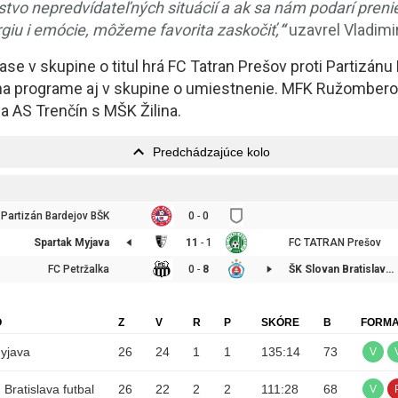
tvo nepredvídateľných situácií a ak sa nám podarí prenie
rgiu i emócie, môžeme favorita zaskočiť,
“
uzavrel Vladimir
se v skupine o titul hrá FC Tatran Prešov proti Partizánu
na programe aj v skupine o umiestnenie. MFK Ružomberok
 AS Trenčín s MŠK Žilina.
Predchádzajúce kolo
Partizán Bardejov BŠK
0
-
0
Spartak Myjava
11
-
1
FC TATRAN Prešov
FC Petržalka
0
-
8
ŠK Slovan Bratislava futbal
O
Z
V
R
P
SKÓRE
B
FORM
yjava
26
24
1
1
135
:
14
73
V
Bratislava futbal
26
22
2
2
111
:
28
68
V