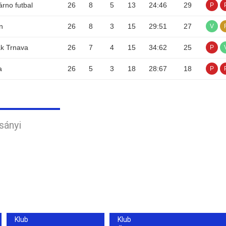
rno futbal
26
8
5
13
24
:
46
29
P
n
26
8
3
15
29
:
51
27
V
k Trnava
26
7
4
15
34
:
62
25
P
a
26
5
3
18
28
:
67
18
P
sányi
Klub
Klub