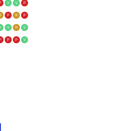
P
V
V
P
R
P
R
P
V
V
R
V
P
P
P
V