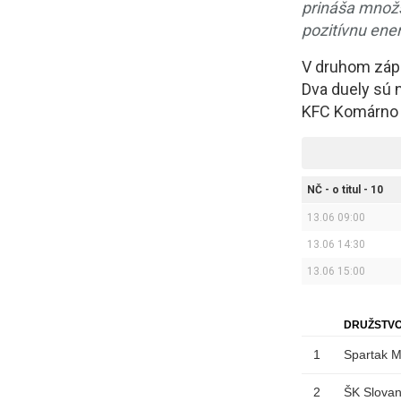
prináša množs
pozitívnu ene
V druhom zápa
Dva duely sú 
KFC Komárno a
NČ - o titul - 10
13.06 09:00
13.06 14:30
13.06 15:00
DRUŽSTV
1
Spartak M
2
ŠK Slovan 