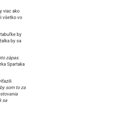
y viac ako
i všetko vo
 tabuľke by
žalka by sa
nto zápas.
rka Spartaka
ťazili
by som to za
estovania
k sa