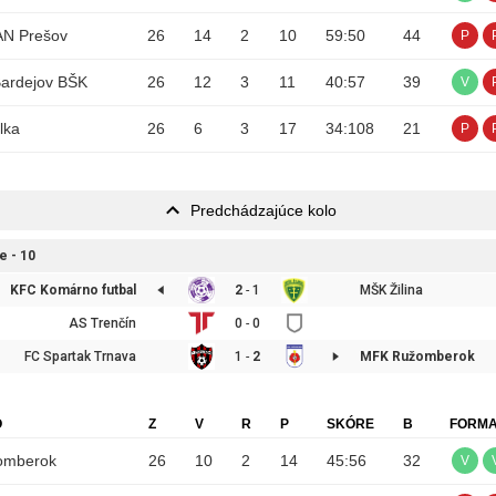
N Prešov
26
14
2
10
59
:
50
44
P
Bardejov BŠK
26
12
3
11
40
:
57
39
V
lka
26
6
3
17
34
:
108
21
P
Predchádzajúce kolo
e - 10
KFC Komárno futbal
2
-
1
MŠK Žilina
AS Trenčín
0
-
0
FC Spartak Trnava
1
-
2
MFK Ružomberok
O
Z
V
R
P
SKÓRE
B
FORM
omberok
26
10
2
14
45
:
56
32
V