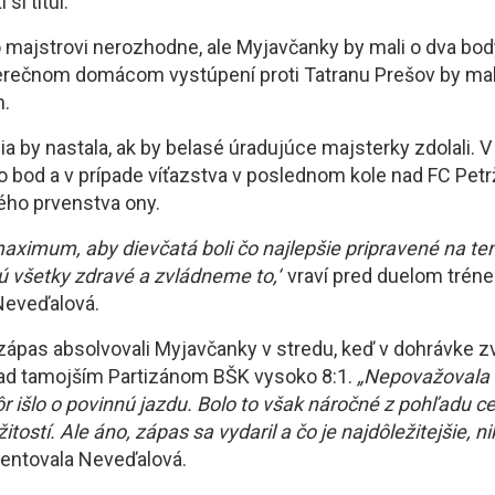
si titul.
 majstrovi nerozhodne, ale Myjavčanky by mali o dva bod
erečnom domácom vystúpení proti Tatranu Prešov by mal
h.
a by nastala, ak by belasé úradujúce majsterky zdolali. V
 o bod a v prípade víťazstva v poslednom kole nad FC Petr
vého prvenstva ony.
maximum, aby dievčatá boli čo najlepšie pripravené na te
ú všetky zdravé a zvládneme to,“
vraví pred duelom tréne
Neveďalová.
zápas absolvovali Myjavčanky v stredu, keď v dohrávke zví
ad tamojším Partizánom BŠK vysoko 8:1.
„Nepovažovala 
ôr išlo o povinnú jazdu. Bolo to však náročné z pohľadu c
itostí. Ale áno, zápas sa vydaril a čo je najdôležitejšie, ni
entovala Neveďalová.