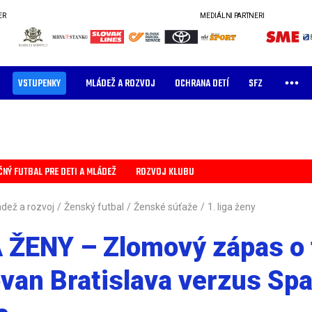
ER
MEDIÁLNI PARTNERI
VSTUPENKY
MLÁDEŽ A ROZVOJ
OCHRANA DETÍ
SFZ
ČNÝ FUTBAL PRE DETI A MLÁDEŽ
ROZVOJ KLUBU
dež a rozvoj
/
Ženský futbal
/
Ženské súťaže
/
1. liga ženy
A ŽENY – Zlomový zápas o t
van Bratislava verzus Spa