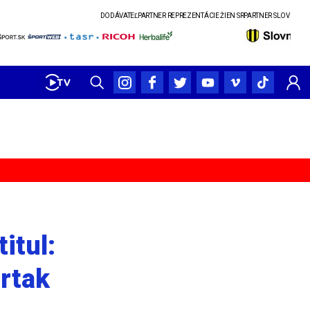
DODÁVATEĽ
PARTNER REPREZENTÁCIE ŽIEN SR
PARTNER SLOVENSKÉHO PO
itul:
rtak