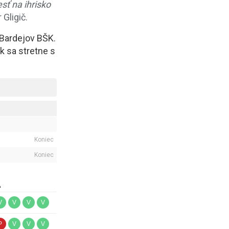
sť na ihrisko
 Gligič.
 Bardejov BŠK.
 sa stretne s
Koniec
Koniec
A
V
V
V
V
P
V
V
V