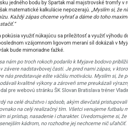
zisku jedného bodu by Spartak mal majstrovské tromfy v 
ak matematické kalkulácie nepozerajú.
„Myslím si, že n
emízu. Každý zápas chceme vyhrať a dáme do toho maxim
stačiť.“
a pokúsia využiť núkajúcu sa príležitosť a využiť výhodu
 poslednom vzájomnom ligovom meraní síl dokázali v Myj
však bude mimoriadne ťažké.
sa nám po troch rokoch podarilo k Myjave bodovo priblížiť a
 v závere nadstavbovej časti. Je pred nami zápas, v ktor
re nás predstavuje ešte väčšiu motiváciu. Myslím si, že p
dávali kvalitné výkony a zároveň sme preukázali výrazn
dal pre webovú stránku ŠK Slovan Bratislava tréner Vladim
dý na celé družstvo i spôsob, akým dievčatá pristupovali
vnako na celý realizačný tím. Všetci venujeme futbalu 
žim si prístup, nasadenie i charakter. Uvedomujeme si, ž
senejším kádrom, no rozhodne jej nechceme nič uľahčiť. 