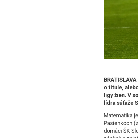
BRATISLAVA (
o titule, ale
ligy žien. V 
lídra súťaže 
Matematika je
Pasienkoch (z
domáci ŠK Slo