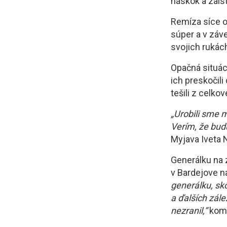
náskok a zaistí 
Remíza síce o
súper a v záv
svojich rukác
Opačná situáci
ich preskočili
tešili z celko
„Urobili sme 
Verím, že bud
Myjava Iveta 
Generálku na 
v Bardejove n
generálku, sk
a ďalších zálež
nezranil,“
kom