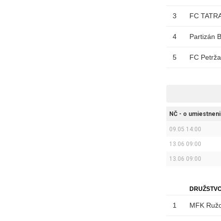
3
FC TATRA
4
Partizán 
5
FC Petrža
NČ - o umiestneni
09.05 14:00
13.06 09:00
13.06 09:00
DRUŽSTV
1
MFK Ruž