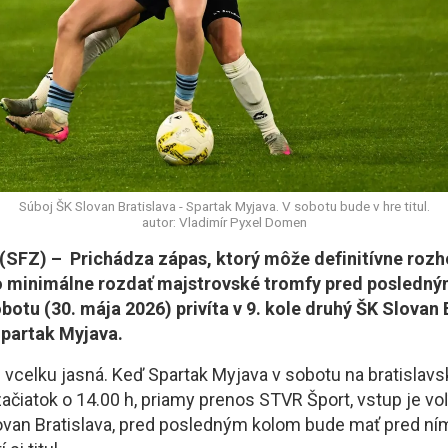
Súboj ŠK Slovan Bratislava - Spartak Myjava. V sobotu bude v hre titul.
autor: Vladimír Pyxel Domen
SFZ) – Prichádza zápas, ktorý môže definitívne roz
bo minimálne rozdať majstrovské tromfy pred posledný
sobotu (30. mája 2026) privíta v 9. kole druhý ŠK Slovan 
Spartak Myjava.
 vcelku jasná. Keď Spartak Myjava v sobotu na bratislav
ačiatok o 14.00 h, priamy prenos STVR Šport, vstup je vo
van Bratislava, pred posledným kolom bude mať pred ní