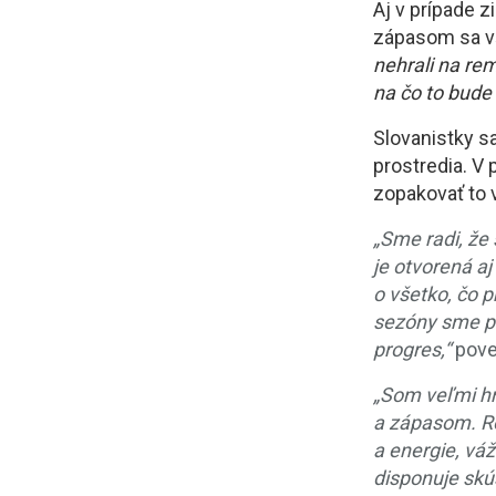
Aj v prípade 
zápasom sa vš
nehrali na r
na čo to bude 
Slovanistky s
prostredia. V
zopakovať to 
„Sme radi, že 
je otvorená aj
o všetko, čo p
sezóny sme po
progres,“
pove
„Som veľmi hr
a zápasom. Ro
a energie, vá
disponuje skú