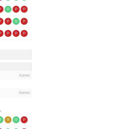
P
V
P
P
P
P
V
P
P
P
P
P
Koniec
Koniec
A
V
R
V
P