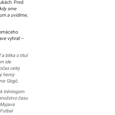
rukách. Pred
ikdy sme
um a uvidíme,
 domáceho
ave vyhrať –
 bitka o titul
om ide
očas celej
ý herný
ir Gligič.
 k tréningom
množstvo času
e Myjava
Futbal