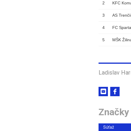
2
KFC Komá
3
AS Trenčí
4
FC Sparta
5
MŠK Žilin
Ladislav Har
Značky
Súťaž