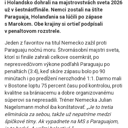
i Holandsko dohrali na majstrovstvách sveta 2026
už v šestnásťfinále. Nemci zostali na štíte
Paraguaja, Holanďania sa lúčili po zápase
s Marokom. Obe krajiny si ortieľ podpísali
v penaltovom rozstrele.
Jeden z favoritov na titul Nemecko zažil proti
Paraguaju nočnú moru. Štvornásobní majstri sveta,
ktorí si finále zahrali celkove osemkrát, po
nepresvedčivom výkone podľahli Paraguaju po
penaltách (3:4), keď skóre zápasu bolo po 90
minútach i po predĺžení nerozhodné 1:1. Darmo mali
v Bostone loptu 75 percent času pod kontrolou, proti
kvalitne sa brániacemu a dobre organizovanému
súperovi sa nepresadili. Tréner Nemecka Julian
Nagelsmann mohol iba konštatovať:
„Je to tretia
eliminácia za sebou, takže už nepatríme medzi
špičkové tímy. Ak vypadnete na MS s Paraguajom,