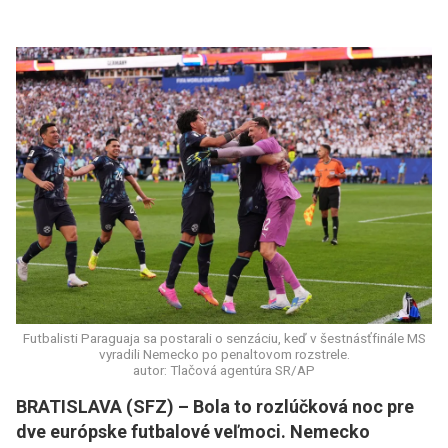
Futbalisti Paraguaja sa postarali o senzáciu, keď v šestnásťfinále MS
vyradili Nemecko po penaltovom rozstrele.
autor: Tlačová agentúra SR/AP
BRATISLAVA (SFZ) – Bola to rozlúčková noc pre
dve európske futbalové veľmoci. Nemecko