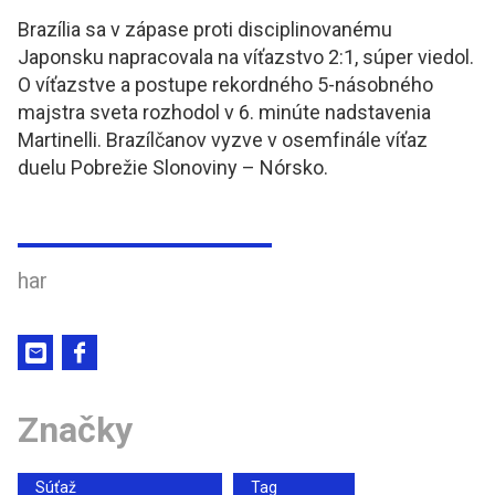
Brazília sa v zápase proti disciplinovanému
Japonsku napracovala na víťazstvo 2:1, súper viedol.
O víťazstve a postupe rekordného 5-násobného
majstra sveta rozhodol v 6. minúte nadstavenia
Martinelli. Brazílčanov vyzve v osemfinále víťaz
duelu Pobrežie Slonoviny – Nórsko.
har
Značky
Súťaž
Tag