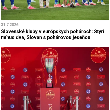
31.7.2026
Slovenské kluby v európskych pohároch: Štyri
mínus dva, Slovan s pohárovou jeseňou