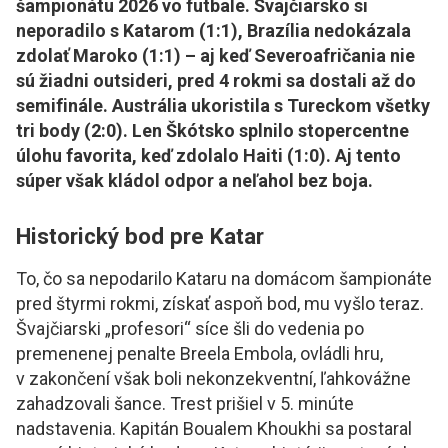
šampionátu 2026 vo futbale. Švajčiarsko si
neporadilo s Katarom (1:1), Brazília nedokázala
zdolať Maroko (1:1) – aj keď Severoafričania nie
sú žiadni outsideri, pred 4 rokmi sa dostali až do
semifinále. Austrália ukoristila s Tureckom všetky
tri body (2:0). Len Škótsko splnilo stopercentne
úlohu favorita, keď zdolalo Haiti (1:0). Aj tento
súper však kládol odpor a neľahol bez boja.
Historický bod pre Katar
To, čo sa nepodarilo Kataru na domácom šampionáte
pred štyrmi rokmi, získať aspoň bod, mu vyšlo teraz.
Švajčiarski „profesori“ síce šli do vedenia po
premenenej penalte Breela Embola, ovládli hru,
v zakončení však boli nekonzekventní, ľahkovážne
zahadzovali šance. Trest prišiel v 5. minúte
nadstavenia. Kapitán Boualem Khoukhi sa postaral