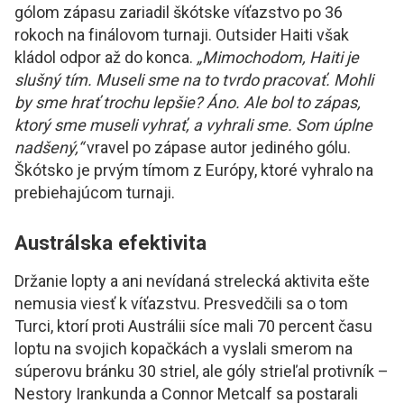
gólom zápasu zariadil škótske víťazstvo po 36
rokoch na finálovom turnaji. Outsider Haiti však
kládol odpor až do konca.
„Mimochodom, Haiti je
slušný tím. Museli sme na to tvrdo pracovať. Mohli
by sme hrať trochu lepšie? Áno. Ale bol to zápas,
ktorý sme museli vyhrať, a vyhrali sme. Som úplne
nadšený,“
vravel po zápase autor jediného gólu.
Škótsko je prvým tímom z Európy, ktoré vyhralo na
prebiehajúcom turnaji.
Austrálska efektivita
Držanie lopty a ani nevídaná strelecká aktivita ešte
nemusia viesť k víťazstvu. Presvedčili sa o tom
Turci, ktorí proti Austrálii síce mali 70 percent času
loptu na svojich kopačkách a vyslali smerom na
súperovu bránku 30 striel, ale góly strieľal protivník –
Nestory Irankunda a Connor Metcalf sa postarali