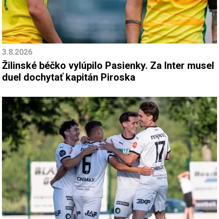
3.8.2026
Žilinské béčko vylúpilo Pasienky. Za Inter musel
duel dochytať kapitán Piroska