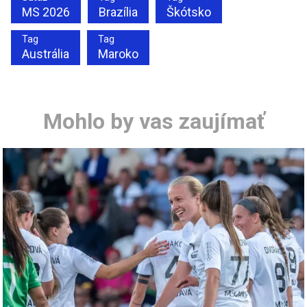
MS 2026
Brazília
Škótsko
Tag
Tag
Austrália
Maroko
Mohlo by vas zaujímať