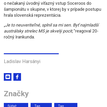
o nečakaný úvodný víťazný vstup Soceroos do
šampionátu v skupine, v ktorej by v prípade postupu
hrala slovenská reprezentácia.
„Je to neuveriteľné, splnil sa mi sen. Byť najmladší
austrálsky strelec MS je skvelý pocit,“
reagoval 20-
ročný Irankunda.
Ladislav Harsányi
Značky
Súťaž
Tag
Tag