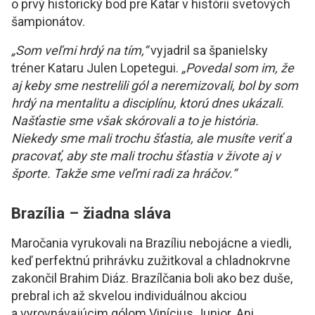
o prvý historický bod pre Katar v histórii svetových
šampionátov.
„Som veľmi hrdý na tím,“
vyjadril sa španielsky
tréner Kataru Julen Lopetegui.
„Povedal som im, že
aj keby sme nestrelili gól a neremizovali, bol by som
hrdý na mentalitu a disciplínu, ktorú dnes ukázali.
Našťastie sme však skórovali a to je história.
Niekedy sme mali trochu šťastia, ale musíte veriť a
pracovať, aby ste mali trochu šťastia v živote aj v
športe. Takže sme veľmi radi za hráčov.“
Brazília – žiadna sláva
Maročania vyrukovali na Brazíliu nebojácne a viedli,
keď perfektnú prihrávku zužitkoval a chladnokrvne
zakončil Brahim Diáz. Brazílčania boli ako bez duše,
prebral ich až skvelou individuálnou akciou
a vyrovnávajúcim gólom Vinícius Junior. Ani