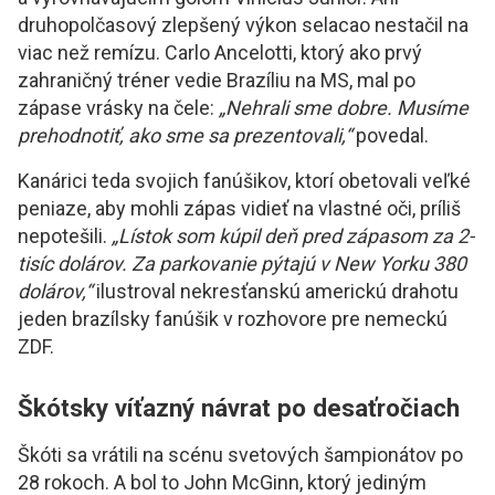
druhopolčasový zlepšený výkon selacao nestačil na
viac než remízu. Carlo Ancelotti, ktorý ako prvý
zahraničný tréner vedie Brazíliu na MS, mal po
zápase vrásky na čele:
„Nehrali sme dobre. Musíme
prehodnotiť, ako sme sa prezentovali,“
povedal.
Kanárici teda svojich fanúšikov, ktorí obetovali veľké
peniaze, aby mohli zápas vidieť na vlastné oči, príliš
nepotešili.
„Lístok som kúpil deň pred zápasom za 2-
tisíc dolárov. Za parkovanie pýtajú v New Yorku 380
dolárov,“
ilustroval nekresťanskú americkú drahotu
jeden brazílsky fanúšik v rozhovore pre nemeckú
ZDF.
Škótsky víťazný návrat po desaťročiach
Škóti sa vrátili na scénu svetových šampionátov po
28 rokoch. A bol to John McGinn, ktorý jediným