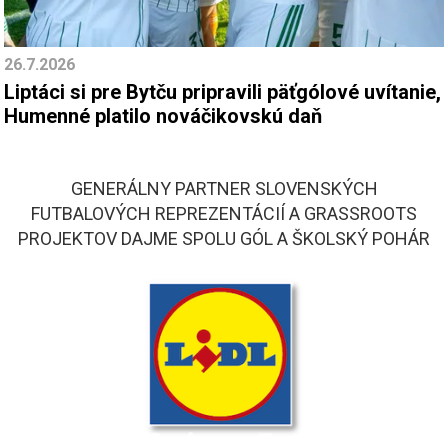
26.7.2026
Liptáci si pre Bytču pripravili päťgólové uvítanie,
Humenné platilo nováčikovskú daň
GENERÁLNY PARTNER SLOVENSKÝCH
FUTBALOVÝCH REPREZENTÁCIÍ A GRASSROOTS
PROJEKTOV DAJME SPOLU GÓL A ŠKOLSKÝ POHÁR