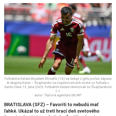
Futbalista Kataru Boualem Khoukhi (16) sa raduje z gólu počas zápasu
B-skupiny Katar – Švajčiarsko na majstrovstvách sveta vo futbale v
Sante Clara 13. júna 2026. Futbalisti Kataru remizovali so Švajčiarskom
1:1.
autor: Tlačová agentúra SR/AP
BRATISLAVA (SFZ) – Favoriti to nebudú mať
ľahké. Ukázal to už tretí hrací deň svetového