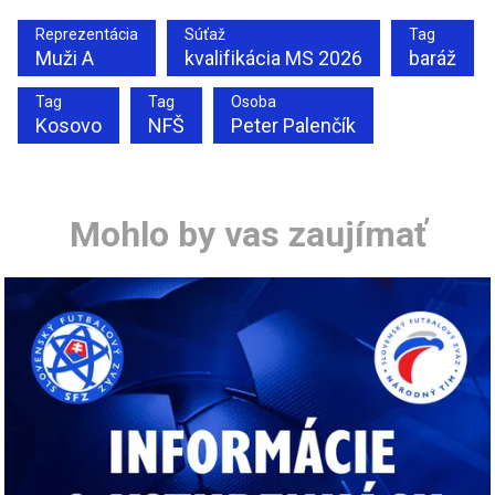
Reprezentácia
Súťaž
Tag
Muži A
kvalifikácia MS 2026
baráž
Tag
Tag
Osoba
Kosovo
NFŠ
Peter Palenčík
Mohlo by vas zaujímať