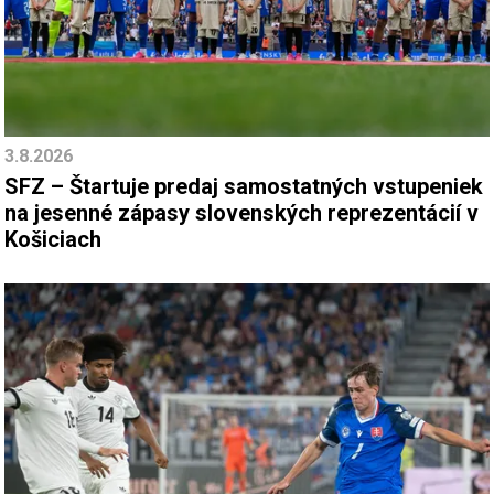
3.8.2026
SFZ – Štartuje predaj samostatných vstupeniek
na jesenné zápasy slovenských reprezentácií v
Košiciach