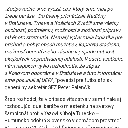
„Zodpovedne sme využili čas, ktorý sme mali po
žrebe baráže. Do úvahy prichádzali štadióny
v Bratislave, Trnave a Košiciach Zvážili sme všetky
okolnosti, podmienky, možnosti a zložitosti prípravy
takéhoto stretnutia. Nemalý vplyv mala logistika pre
príchod a pobyt oboch mužstiev, kapacita štadióna,
možnosť operatívneho zásahu v prípade nutnosti
akejkoľvek nepredvídanej udalosti. V súčte všetkého
nám napokon vyšlo rozhodnutie, že zápas
s Kosovom odohráme v Bratislave a túto informáciu
sme posunuli aj UEFA,“
povedal pre futbalsfz.sk
generálny sekretár SFZ Peter Palenčík.
Žreb rozhodol, že v prípade víťazstva v semifinále aj
rozhodujúci duel baráže o miestenku na svetový
šampionát proti víťazovi súboja Turecko –
Rumunsko odohrá Slovensko v domácom prostredí
31. marca o 20:45 h.
„Vzhľadom na už povedané je