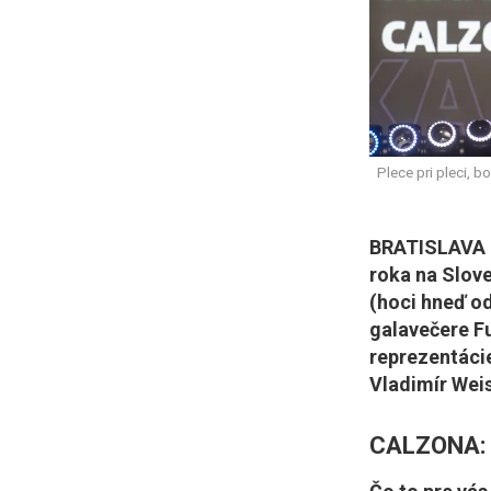
Plece pri pleci, 
BRATISLAVA (
roka na Slove
(hoci hneď od
galavečere Fu
reprezentáci
Vladimír Weis
CALZONA: 