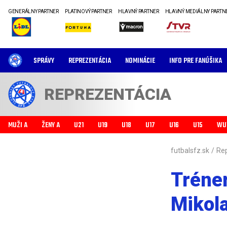
GENERÁLNY PARTNER
PLATINOVÝ PARTNER
HLAVNÝ PARTNER
HLAVNÝ MEDIÁLNY PARTN
SPRÁVY
REPREZENTÁCIA
NOMINÁCIE
INFO PRE FANÚŠIKA
REPREZENTÁCIA
MUŽI A
ŽENY A
U21
U19
U18
U17
U16
U15
WU
futbalsfz.sk
/
Re
Tréner
Mikola