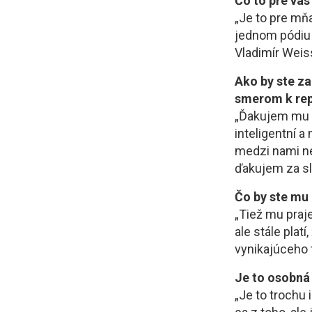
Čo to pre vá
„Je to pre mňa
jednom pódiu 
Vladimír Weiss
Ako by ste za
smerom k rep
„Ďakujem mu p
inteligentní a
medzi nami ne
ďakujem za sl
Čo by ste mu 
„Tiež mu praj
ale stále plat
vynikajúceho 
Je to osobná 
„Je to trochu 