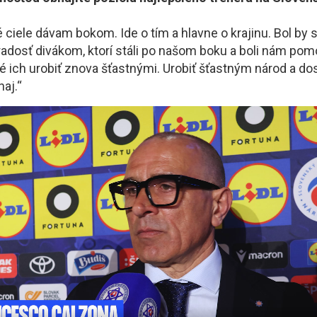
ciele dávam bokom. Ide o tím a hlavne o krajinu. Bol by 
 radosť divákom, ktorí stáli po našom boku a boli nám po
é ich urobiť znova šťastnými. Urobiť šťastným národ a dos
aj.“