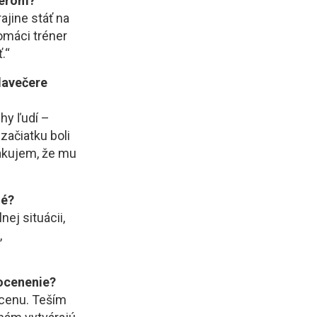
nerom?
ajine stáť na
omáci tréner
.“
alavečere
hy ľudí –
 začiatku boli
pakujem, že mu
hé?
ej situácii,
,
 ocenenie?
 cenu. Teším