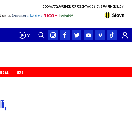
DODÁVATEĽ
PARTNER REPREZENTÁCIE ŽIEN SR
PARTNER SLOVENSKÉHO POHÁR
UTSAL
U20
i,