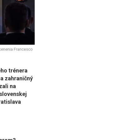
ocenenia Francesco
eho trénera
 a zahraničný
zali na
 slovenskej
atislava