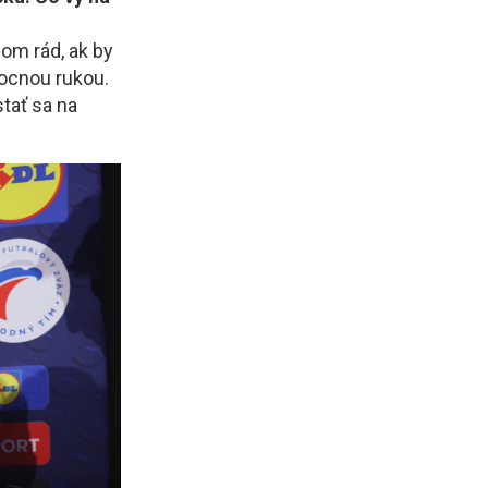
som rád, ak by
mocnou rukou.
tať sa na