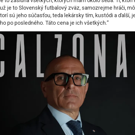
 je to zásluha všetkých, ktorých mám okolo seba. Tí, ktorí
 už je to Slovenský futbalový zväz, samozrejme hráči, mô
, ktorí sú jeho súčasťou, teda lekársky tím, kustódi a ďalší
ého po posledného. Táto cena je ich všetkých.“