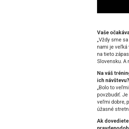
Vaše očakávan
„Vždy sme sa s
nami je veľká 
na tieto zápas
Slovensku. A 
Na váš trénin
ich návštevu
„Bolo to veľmi
povzbudiť. Je 
veľmi dobre, p
úžasné stretnu
Ak dovediete
pravdepodobn