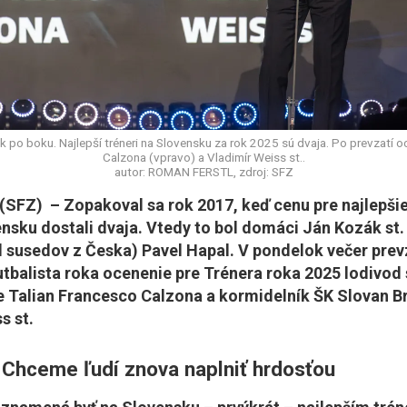
bok po boku. Najlepší tréneri na Slovensku za rok 2025 sú dvaja. Po prevzatí 
Calzona (vpravo) a Vladimír Weiss st..
autor: ROMAN FERSTL, zdroj: SFZ
SFZ) – Zopakoval sa rok 2017, keď cenu pre najlepši
nsku dostali dvaja. Vtedy to bol domáci Ján Kozák st.
 susedov z Česka) Pavel Hapal. V pondelok večer prev
tbalista roka ocenenie pre Trénera roka 2025 lodivod
e Talian Francesco Calzona a kormidelník ŠK Slovan Br
s st.
Chceme ľudí znova naplniť hrdosťou