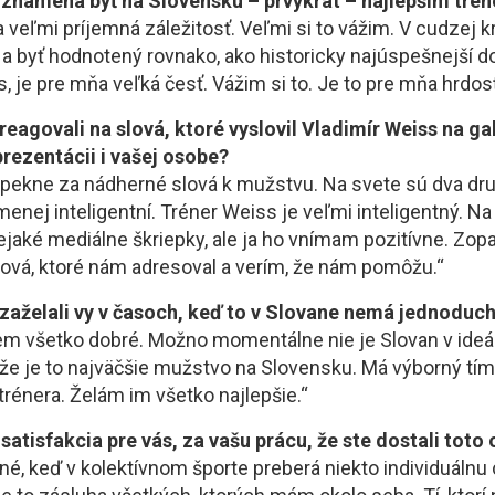
s znamená byť na Slovensku – prvýkrát – najlepším tré
 veľmi príjemná záležitosť. Veľmi si to vážim. V cudzej kr
a byť hodnotený rovnako, ako historicky najúspešnejší d
, je pre mňa veľká česť. Vážim si to. Je to pre mňa hrdosť
reagovali na slová, ktoré vyslovil Vladimír Weiss na g
rezentácii i vašej osobe?
ekne za nádherné slová k mužstvu. Na svete sú dva dru
 menej inteligentní. Tréner Weiss je veľmi inteligentný. Na
jaké mediálne škriepky, ale ja ho vnímam pozitívne. Zo
ová, ktoré nám adresoval a verím, že nám pomôžu.“
zaželali vy v časoch, keď to v Slovane nemá jednoduc
em všetko dobré. Možno momentálne nie je Slovan v ideáln
í, že je to najväčšie mužstvo na Slovensku. Má výborný tím
trénera. Želám im všetko najlepšie.“
satisfakcia pre vás, za vašu prácu, že ste dostali toto
iné, keď v kolektívnom športe preberá niekto individuálnu