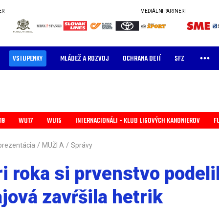
ER
MEDIÁLNI PARTNERI
VSTUPENKY
MLÁDEŽ A ROZVOJ
OCHRANA DETÍ
SFZ
19
WU17
WU15
INTERNACIONÁLI - KLUB LIGOVÝCH KANONIEROV
F
prezentácia
/
MUŽI A
/
Správy
i roka si prvenstvo podelil
jová zavŕšila hetrik