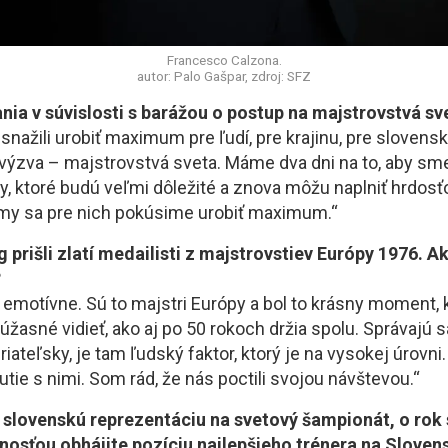
Francesco Calzona.
autor: Palo Gašpar, zdroj: SFZ
ia v súvislosti s barážou o postup na majstrovstvá sv
nažili urobiť maximum pre ľudí, pre krajinu, pre slovensk
výzva – majstrovstvá sveta. Máme dva dni na to, aby sme 
y, ktoré budú veľmi dôležité a znova môžu naplniť hrdosť
my sa pre nich pokúsime urobiť maximum.“
g prišli zlatí medailisti z majstrovstiev Európy 1976. 
?
 emotívne. Sú to majstri Európy a bol to krásny moment, k
úžasné vidieť, ako aj po 50 rokoch držia spolu. Správajú 
riateľsky, je tam ľudský faktor, ktorý je na vysokej úrovni.
tie s nimi. Som rád, že nás poctili svojou návštevou.“
 slovenskú reprezentáciu na svetový šampionát, o rok 
osťou obhájite pozíciu najlepšieho trénera na Slovens