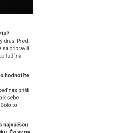
eta?
ý dres. Pred
sa pripravili
ou ľudí na
Ako hodnotíte
eď nás prišli
sa k sebe
 Bolo to
s najväčšou
ku. Čo vy na