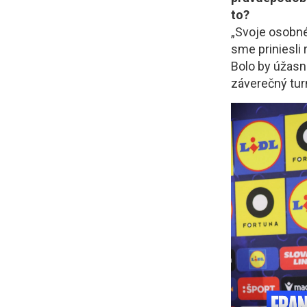
to?
„Svoje osobné 
sme priniesli
Bolo by úžasn
záverečný turn