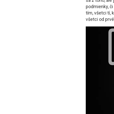
sa z toho, ale
podmienky, či
tím, všetci tí
všetci od prv