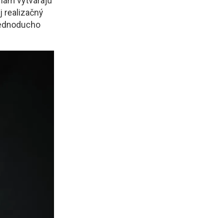
 nám vytvárajú
j realizačný
, jednoducho