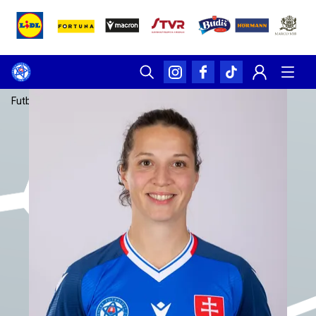
Futbalsfz.sk
/
Reprezentácia
/
Patrícia Fischerová