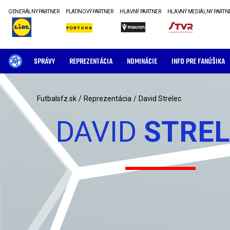
GENERÁLNY PARTNER
PLATINOVÝ PARTNER
HLAVNÝ PARTNER
HLAVNÝ MEDIÁLNY PARTN
SPRÁVY
REPREZENTÁCIA
NOMINÁCIE
INFO PRE FANÚŠIKA
Futbalsfz.sk
/
Reprezentácia
/
David Strelec
DAVID
STRE