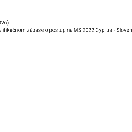
026)
valifikačnom zápase o postup na MS 2022 Cyprus - Slove
)