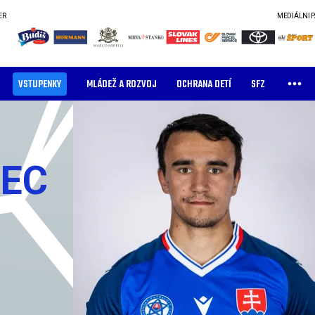
ER
MEDIÁLNI 
VSTUPENKY
MLÁDEŽ A ROZVOJ
OCHRANA DETÍ
SFZ
LEC