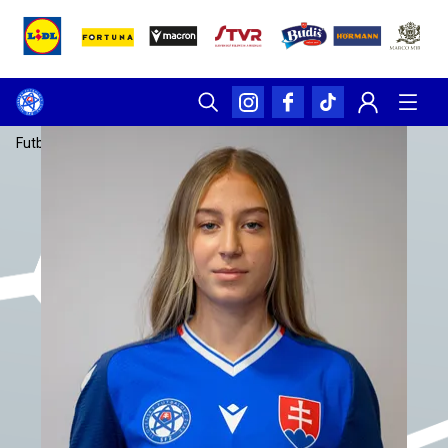
Futbalsfz.sk
/
Reprezentácia
/
Simona Amrichová