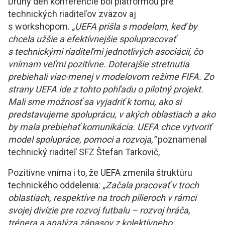
Druhý deň konferencie bol platformou pre
technických riaditeľov zväzov aj
s workshopom.
„UEFA prišla s modelom, keď by
chcela užšie a efektívnejšie spolupracovať
s technickými riaditeľmi jednotlivých asociácií, čo
vnímam veľmi pozitívne. Doterajšie stretnutia
prebiehali viac-menej v modelovom režime FIFA. Zo
strany UEFA ide z tohto pohľadu o pilotný projekt.
Mali sme možnosť sa vyjadriť k tomu, ako si
predstavujeme spoluprácu, v akých oblastiach a ako
by mala prebiehať komunikácia. UEFA chce vytvoriť
model spolupráce, pomoci a rozvoja,“
poznamenal
technický riaditeľ SFZ Štefan Tarkovič,
Pozitívne vníma i to, že UEFA zmenila štruktúru
technického oddelenia:
„Začala pracovať v troch
oblastiach, respektíve na troch pilieroch v rámci
svojej divízie pre rozvoj futbalu – rozvoj hráča,
trénera a analýza zápasov z kolektívneho