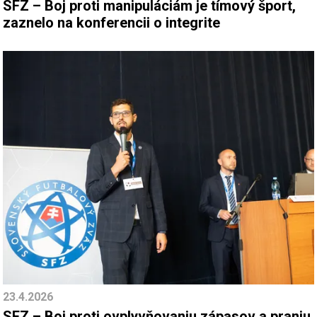
SFZ – Boj proti manipuláciám je tímový šport,
zaznelo na konferencii o integrite
23.4.2026
SFZ – Boj proti ovplyvňovaniu zápasov a praniu