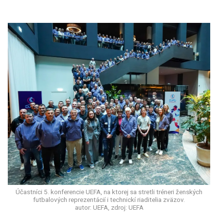
Účastníci 5. konferencie UEFA, na ktorej sa stretli tréneri ženských
futbalových reprezentácií i technickí riaditelia zväzov.
autor: UEFA, zdroj: UEFA