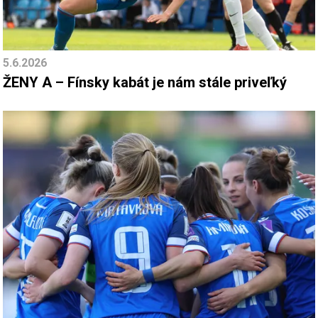
5.6.2026
ŽENY A – Fínsky kabát je nám stále priveľký