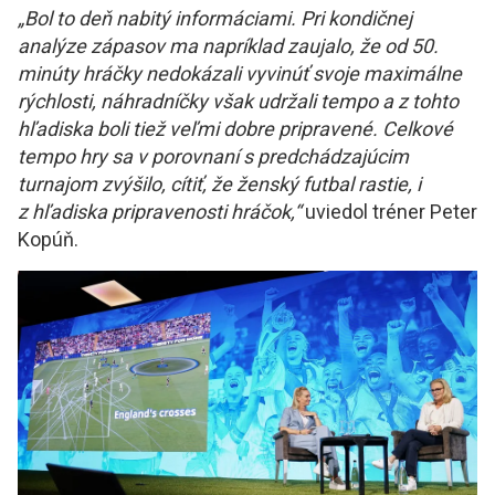
„Bol to deň nabitý informáciami. Pri kondičnej
analýze zápasov ma napríklad zaujalo, že od 50.
minúty hráčky nedokázali vyvinúť svoje maximálne
rýchlosti, náhradníčky však udržali tempo a z tohto
hľadiska boli tiež veľmi dobre pripravené. Celkové
tempo hry sa v porovnaní s predchádzajúcim
turnajom zvýšilo, cítiť, že ženský futbal rastie, i
z hľadiska pripravenosti hráčok,“
uviedol tréner Peter
Kopúň.