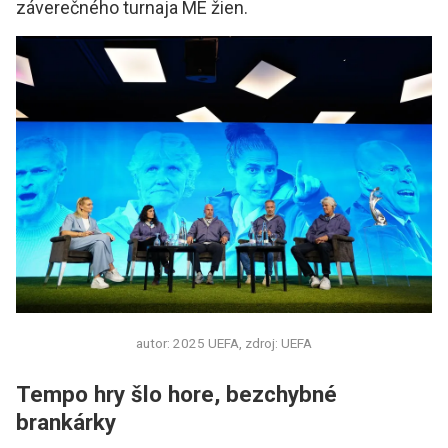
záverečného turnaja ME žien.
autor: 2025 UEFA, zdroj: UEFA
Tempo hry šlo hore, bezchybné
brankárky