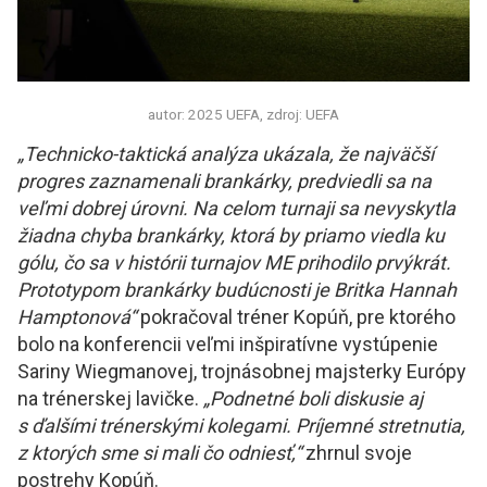
autor: 2025 UEFA, zdroj: UEFA
„Technicko-taktická analýza ukázala, že najväčší
progres zaznamenali brankárky, predviedli sa na
veľmi dobrej úrovni. Na celom turnaji sa nevyskytla
žiadna chyba brankárky, ktorá by priamo viedla ku
gólu, čo sa v histórii turnajov ME prihodilo prvýkrát.
Prototypom brankárky budúcnosti je Britka Hannah
Hamptonová“
pokračoval tréner Kopúň, pre ktorého
bolo na konferencii veľmi inšpiratívne vystúpenie
Sariny Wiegmanovej, trojnásobnej majsterky Európy
na trénerskej lavičke.
„Podnetné boli diskusie aj
s ďalšími trénerskými kolegami. Príjemné stretnutia,
z ktorých sme si mali čo odniesť,“
zhrnul svoje
postrehy Kopúň.