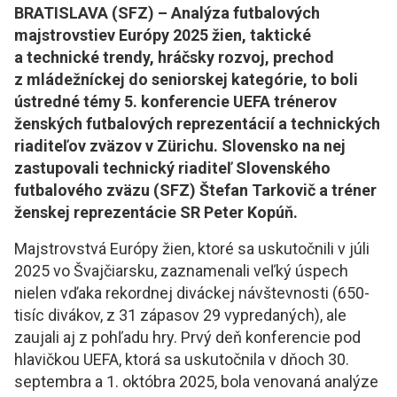
BRATISLAVA (SFZ) – Analýza futbalových
majstrovstiev Európy 2025 žien, taktické
a technické trendy, hráčsky rozvoj, prechod
z mládežníckej do seniorskej kategórie, to boli
ústredné témy 5. konferencie UEFA trénerov
ženských futbalových reprezentácií a technických
riaditeľov zväzov v Zürichu. Slovensko na nej
zastupovali technický riaditeľ Slovenského
futbalového zväzu (SFZ) Štefan Tarkovič a tréner
ženskej reprezentácie SR Peter Kopúň.
Majstrovstvá Európy žien, ktoré sa uskutočnili v júli
2025 vo Švajčiarsku, zaznamenali veľký úspech
nielen vďaka rekordnej diváckej návštevnosti (650-
tisíc divákov, z 31 zápasov 29 vypredaných), ale
zaujali aj z pohľadu hry. Prvý deň konferencie pod
hlavičkou UEFA, ktorá sa uskutočnila v dňoch 30.
septembra a 1. októbra 2025, bola venovaná analýze