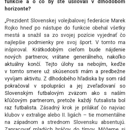
funkcie a o čo by ste usilovali v dlhodobom
horizonte?
„Prezident Slovenskej volejbalovej federácie Marek
Rojko hneď po nástupe do funkcie obehal všetky
mestá a snažil sa zo svojej pozície vyjednať čo
najlepšie podmienky pre svoj šport. V tomto ma
inšpiroval.
Krátkodobým cieľom bude nájdenie
nových partnerov, vrátane generálneho, nakoľko
aktuálny končí. Tejto úlohy sa nebojím, keďže
v tomto smere už skúsenosti mám a predbežne
vyvíjam aktivitu. Z dlhodobého hľadiska by som rád
pokračoval v spolupráci a jej zveľaďovaní so
Slovenským futbalovým zväzom ako s naším
kľúčovým partnerom, pretože každý futsalista bol
raz futbalista.
Zásadný krok je prilákať čo najviac
klubov v extralige alebo II. ligách – tie momentálne
na západnom a strednom Slovensku absentujú.
Zapracovať mladých hráčov do tímov. Môžeme si