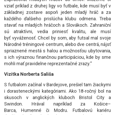
vziať príklad z druhej ligy vo futbale, kde musí byť v
základnej zostave aspoň jeden mladý hráč a za
každého ďalšieho prislúcha klubu odmena. Treba
stavať na mladých hráčoch a Slovákoch. Zahraniční
sú atraktívni, vedia priniesť kvalitu, ale musí
byť vyváženosť. Chcel by som, aby futsal mal svoje
Národné tréningové centrum, alebo dve centrá, nájsť
spriaznené mestá s halou a možnosťou ubytovania,
s ich výraznou finančnou participáciou, kde by sme
mohli mať pravidelne reprezentačné zrazy.“
Vizitka Norberta Sališa
S futbalom začínal v Bardejove, prešiel tam žiackymi
i dorasteneckými kategóriami. Ako 18-ročný bol na
skusoch v anglických kluboch Bristol City a
Swindon. Hrával napríklad za Košice–
Barca, Humenné či Modru. Futbalovú kariéru