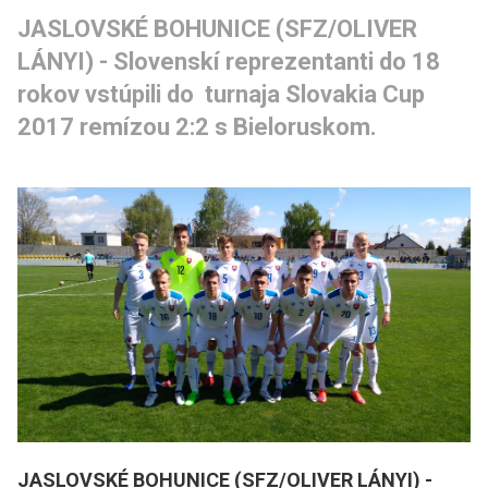
JASLOVSKÉ BOHUNICE (SFZ/OLIVER 
LÁNYI) - Slovenskí reprezentanti do 18 
rokov vstúpili do  turnaja Slovakia Cup 
2017 remízou 2:2 s Bieloruskom.
JASLOVSKÉ BOHUNICE (SFZ/OLIVER LÁNYI) -