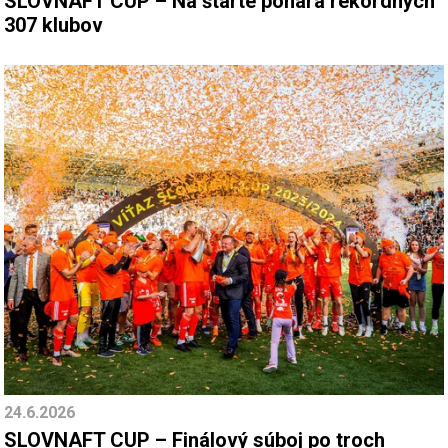
SLOVNAFT CUP – Na štarte pohára rekordných
307 klubov
24.6.2026
SLOVNAFT CUP – Finálový súboj po troch