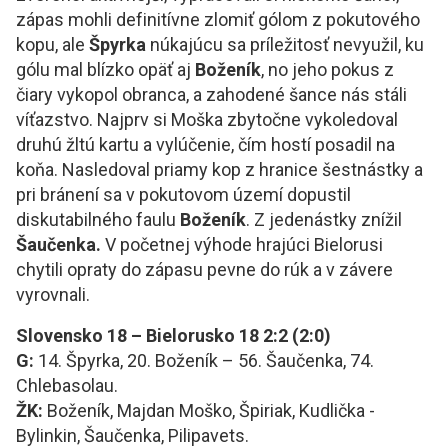
zápas mohli definitívne zlomiť gólom z pokutového
kopu, ale
Špyrka
núkajúcu sa príležitosť nevyužil, ku
gólu mal blízko opäť aj
Boženík
, no jeho pokus z
čiary vykopol obranca, a zahodené šance nás stáli
víťazstvo. Najprv si Moška zbytočne vykoledoval
druhú žltú kartu a vylúčenie, čím hostí posadil na
koňa. Nasledoval priamy kop z hranice šestnástky a
pri bránení sa v pokutovom území dopustil
diskutabilného faulu
Boženík
. Z jedenástky znížil
Šaučenk
a
.
V početnej výhode hrajúci Bielorusi
chytili opraty do zápasu pevne do rúk a v závere
vyrovnali.
Slovensko 18 – Bielorusko 18 2:2 (2:0)
G:
14. Špyrka, 20. Boženík – 56. Šaučenka, 74.
Chlebasolau.
ŽK:
Boženík, Majdan Moško, Špiriak, Kudlička -
Bylinkin, Šaučenka, Pilipavets.