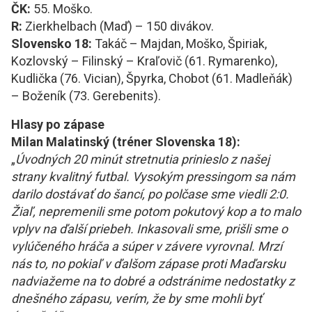
ČK:
55. Moško.
R:
Zierkhelbach (Maď) – 150 divákov.
Slovensko 18:
Takáč – Majdan, Moško, Špiriak,
Kozlovský – Filinský – Kraľovič (61. Rymarenko),
Kudlička (76. Vician), Špyrka, Chobot (61. Madleňák)
– Boženík (73. Gerebenits).
Hlasy po zápase
Milan Malatinský
(
tréner S
lovenska
18
)
:
„
Úvodných 20 minút stretnutia prinieslo z našej
strany kvalitný futbal. Vysokým pressingom sa nám
darilo dostávať do šancí, po polčase sme viedli 2:0.
Žiaľ, nepremeni
li sme potom
pokutový kop a to malo
vplyv na ď
alší
priebeh. Inkasovali sme, prišli
sme
o
vylúčeného hráča a súper v závere
vyrovnal
. Mrzí
nás to, no pokiaľ v ďalšom zápase
proti Maďarsku
nadviažeme na to dobré a odstránime nedostatky z
dnešného zápasu, verím, že by sme mohli byť