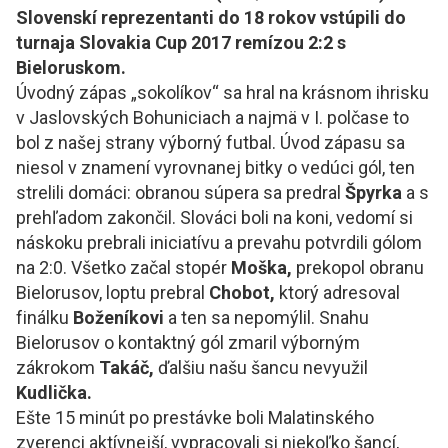
Slovenskí reprezentanti do 18 rokov vstúpili do
turnaja Slovakia Cup 2017 remízou 2:2 s
Bieloruskom.
Úvodný zápas „sokolíkov“ sa hral na krásnom ihrisku
v Jaslovských Bohuniciach a najmä v I. polčase to
bol z našej strany výborný futbal. Úvod zápasu sa
niesol v znamení vyrovnanej bitky o vedúci gól, ten
strelili domáci: obranou súpera sa predral
Špyrka
a s
prehľadom zakončil. Slováci boli na koni, vedomí si
náskoku prebrali iniciatívu a prevahu potvrdili gólom
na 2:0. Všetko začal stopér
Moška,
prekopol obranu
Bielorusov, loptu prebral
Chobot,
ktorý adresoval
finálku
Boženíkovi
a ten sa nepomýlil. Snahu
Bielorusov o kontaktný gól zmaril výborným
zákrokom
Takáč,
ďalšiu našu šancu nevyužil
Kudličk
a.
Ešte 15 minút po prestávke boli Malatinského
zverenci aktívnejší, vypracovali si niekoľko šancí,