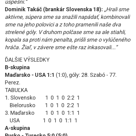
úspešní.“
Dominik Takáč
(
brankár S
lovenska
18
):
„
Hrali
sme
aktívne, súpera sme sa snažili napádať, kombinova
li
sme
na jeho polovici a z toho pramenili naše dva
strelené góly. V druhom polčase sme sa
ale
stiahli,
kopala sa proti nám
penalt
a, prišli sme o vylúčeného
hráča. Žiaľ, v
závere sme ešte raz inkasovali...“
ĎALŠIE VÝSLEDKY
B-skupina
Maďarsko - USA 1:1
(1:0), góly: 28. Szabó - 77.
Perez.
TABUĽKA
1. Slovensko 1 0 1 0 2:2 1
Bielorusko 1 0 1 0 2:2 1
3. Maďarsko 1 0 1 0 1:1 1
USA 1 0 1 0 1:1 1
A-skupina
Rusko - Turecko 5:0 (5:0)