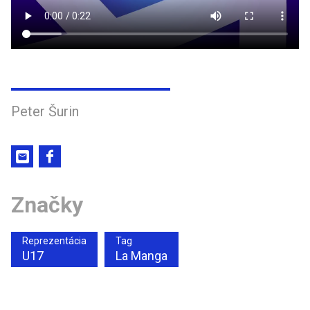
Peter Šurin
Značky
Reprezentácia
Tag
U17
La Manga