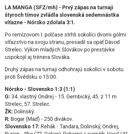
LA MANGA (SFZ/mh) - Prvý zápas na turnaji
štyroch tímov zvládla slovenská sedemnástka
víťazne - Nórsko zdolala 3:1.
Po remízovom I. polčase strhli sokolíci dvomi gólmi
víťazstvo na svoju stranu, presadil sa opäť Dávod
Strelec. Výkon mladých Slovákov po prestávke
uspokojil aj trénera Slováka.
Druhý zápas na turnaji odhohrajú sokolíci v sobotu
proti Švédsku o 15:00.
Nórsko - Slovensko 1:3 (1:1)
G:
34. vlastný Ondrej - 15. Gembický, 45. z 11 m
Strelec, 57. Strelec.
ŽK:
Dolinský.
R:
Bogar (Maď) - 250 divákov.
Slovensko 17:
Rehák - Tandara, Dolinský, Ondrej,
Burian - Iľko (72. Goljan), Pokorný, Lavrinčík, Vasiľ (41.