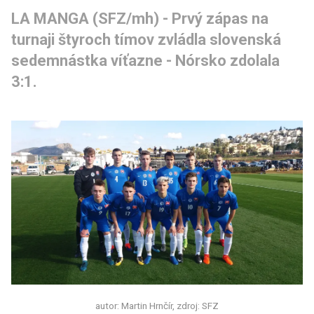
LA MANGA (SFZ/mh) - Prvý zápas na 
turnaji štyroch tímov zvládla slovenská 
sedemnástka víťazne - Nórsko zdolala 
3:1.
autor: Martin Hrnčír, zdroj: SFZ