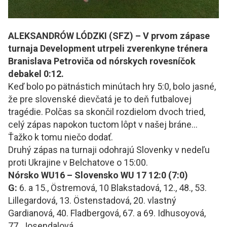
ALEKSANDRÓW LÓDZKI (SFZ) – V prvom zápase
turnaja Development utrpeli zverenkyne trénera
Branislava Petroviča od nórskych rovesníčok
debakel 0:12.
Keď bolo po pätnástich minútach hry 5:0, bolo jasné,
že pre slovenské dievčatá je to deň futbalovej
tragédie. Polčas sa skončil rozdielom dvoch tried,
celý zápas napokon tuctom lôpt v našej bráne…
Ťažko k tomu niečo dodať.
Druhý zápas na turnaji odohrajú Slovenky v nedeľu
proti Ukrajine v Belchatove o 15:00.
Nórsko WU16 – Slovensko WU 17 12:0 (7:0)
G:
6. a 15., Östremová, 10 Blakstadová, 12., 48., 53.
Lillegardová, 13. Östenstadová, 20. vlastný
Gardianová, 40. Fladbergová, 67. a 69. Idhusoyová,
77. Josendalová.