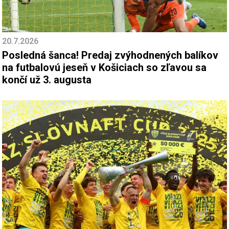
20.7.2026
Posledná šanca! Predaj zvýhodnených balíkov
na futbalovú jeseň v Košiciach so zľavou sa
končí už 3. augusta