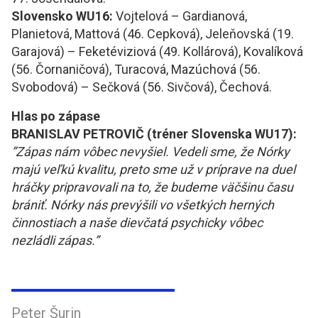
Slovensko WU16:
Vojtelová – Gardianová,
Planietová, Mattová (46. Cepková), Jeleňovská (19.
Garajová) – Feketéviziová (49. Kollárová), Kovalíková
(56. Čornaničová), Turacová, Mazúchová (56.
Svobodová) – Sečková (56. Sivčová), Čechová.
Hlas po zápase
BRANISLAV PETROVIČ (tréner Slovenska WU17):
”Zápas nám vôbec nevyšiel. Vedeli sme, že Nórky
majú veľkú kvalitu, preto sme už v príprave na duel
hráčky pripravovali na to, že budeme väčšinu času
brániť. Nórky nás prevýšili vo všetkých herných
činnostiach a naše dievčatá psychicky vôbec
nezládli zápas.”
Peter Šurin