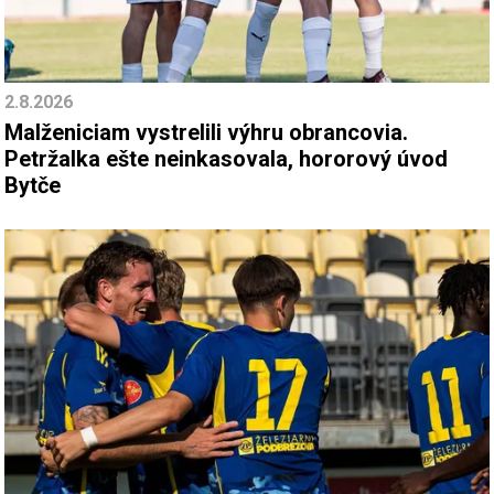
2.8.2026
Malženiciam vystrelili výhru obrancovia.
Petržalka ešte neinkasovala, hororový úvod
Bytče