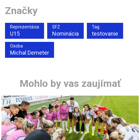
Značky
Reprezentácia
SFZ
Tag
U15
Nominácia
testovanie
Osoba
Michal Demeter
Mohlo by vas zaujímať