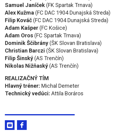
Samuel Janíček
(FK Spartak Trnava)
Alex Kužma
(FC DAC 1904 Dunajská Streda)
Filip Kováč
(FC DAC 1904 Dunajská Streda)
Adam Kašper
(FC Košice)
Adam Oros
(FC Spartak Trnava)
Dominik Ščibrány
(ŠK Slovan Bratislava)
Christian Barczi
(ŠK Slovan Bratislava)
Filip Šinský
(AS Trenčín)
Nikolas Nižňaský
(AS Trenčín)
REALIZAČNÝ TÍM
Hlavný tréner:
Michal Demeter
Technický vedúci:
Attila Boráros