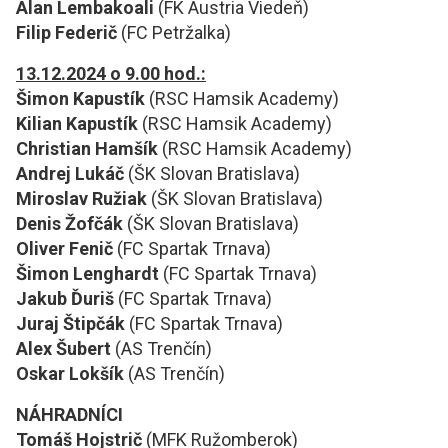
Alan Lembakoali
(FK Austria Viedeň)
Filip Federič
(FC Petržalka)
13.12.2024 o 9.00 hod.:
Šimon Kapustík
(RSC Hamsik Academy)
Kilian Kapustík
(RSC Hamsik Academy)
Christian Hamšík
(RSC Hamsik Academy)
Andrej Lukáč
(ŠK Slovan Bratislava)
Miroslav Ružiak
(ŠK Slovan Bratislava)
Denis Žofčák
(ŠK Slovan Bratislava)
Oliver Fenič
(FC Spartak Trnava)
Šimon Lenghardt
(FC Spartak Trnava)
Jakub Ďuriš
(FC Spartak Trnava)
Juraj Štipčák
(FC Spartak Trnava)
Alex Šubert
(AS Trenčín)
Oskar Lokšík
(AS Trenčín)
NÁHRADNÍCI
Tomáš Hojstrič
(MFK Ružomberok)