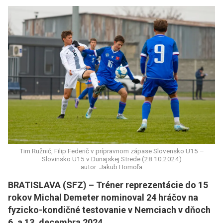
Tim Ružnić, Filip Federič v prípravnom zápase Slovensko U15 –
Slovinsko U15 v Dunajskej Strede (28.10.2024)
autor: Jakub Homoľa
BRATISLAVA (SFZ) – Tréner reprezentácie do 15
rokov Michal Demeter nominoval 24 hráčov na
fyzicko-kondičné testovanie v Nemciach v dňoch
6. a 13. decembra 2024.