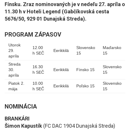
Fínsku. Zraz nominovaných je v nedeľu 27. apríla o
11.30 h v Hoteli Legend (Gabčíkovská cesta
5676/50, 929 01 Dunajská Streda).
PROGRAM ZÁPASOV
Utorok
12.00
Slovensko
Maďarsko
29.
Eerikkilä
h SEČ
15
15
apríla
Streda
16.30
Slovensko
30.
Eerikkilä
Fínsko 15
h SEČ
15
apríla
Piatok 2.
10.00
Slovensko
Eerikkilä
Poľsko 15
mája
h SEČ
15
NOMINÁCIA
BRANKÁRI
Šimon Kapustík
(FC DAC 1904 Dunajská Streda)