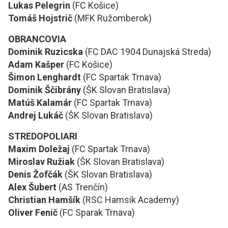
Lukas Pelegrin
(FC Košice)
Tomáš Hojstrič
(MFK Ružomberok)
OBRANCOVIA
Dominik Ruzicska
(FC DAC 1904 Dunajská Streda)
Adam Kašper
(FC Košice)
Šimon Lenghardt
(FC Spartak Trnava)
Dominik Ščibrány
(ŠK Slovan Bratislava)
Matúš Kalamár
(FC Spartak Trnava)
Andrej Lukáč
(ŠK Slovan Bratislava)
STREDOPOLIARI
Maxim Doležaj
(FC Spartak Trnava)
Miroslav Ružiak
(ŠK Slovan Bratislava)
Denis Žofčák
(ŠK Slovan Bratislava)
Alex Šubert
(AS Trenčín)
Christian Hamšík
(RSC Hamsik Academy)
Oliver Fenič
(FC Sparak Trnava)