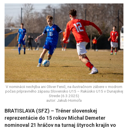
V nominácii nechýba ani Oliver Fenič, na ilustračnom zábere v modrom
počas prípravného zápasu Slovensko U15 – Rakúsko U15 v Dunajskej
Strede (6.3.2025)
autor: Jakub Homoľa
BRATISLAVA (SFZ) – Tréner slovenskej
reprezentácie do 15 rokov Michal Demeter
nominoval 21 hráčov na turnaj štyroch krajín vo