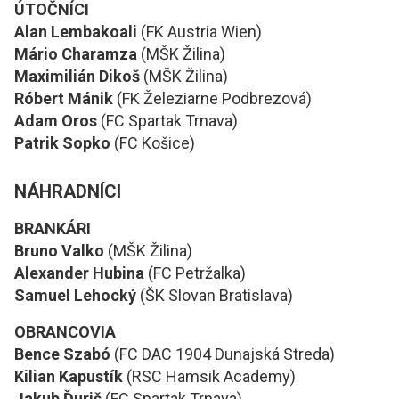
ÚTOČNÍCI
Alan Lembakoali
(FK Austria Wien)
Mário Charamza
(MŠK Žilina)
Maximilián Dikoš
(MŠK Žilina)
Róbert Mánik
(FK Železiarne Podbrezová)
Adam Oros
(FC Spartak Trnava)
Patrik Sopko
(FC Košice)
NÁHRADNÍCI
BRANKÁRI
Bruno Valko
(MŠK Žilina)
Alexander Hubina
(FC Petržalka)
Samuel Lehocký
(ŠK Slovan Bratislava)
OBRANCOVIA
Bence Szabó
(FC DAC 1904 Dunajská Streda)
Kilian Kapustík
(RSC Hamsik Academy)
Jakub Ďuriš
(FC Spartak Trnava)