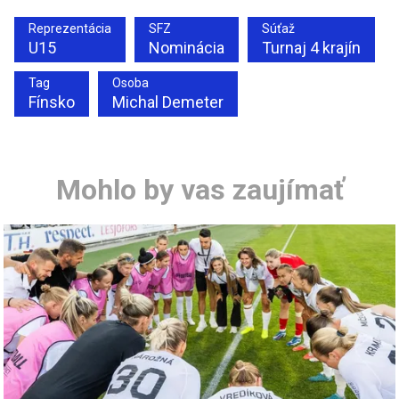
Reprezentácia
SFZ
Súťaž
U15
Nominácia
Turnaj 4 krajín
Tag
Osoba
Fínsko
Michal Demeter
Mohlo by vas zaujímať