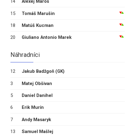
14
Alexej Maroš
15
Tomáš Marušin
18
Matúš Kucman
20
Giuliano Antonio Marek
Náhradníci
12
Jakub Badžgoň
(GK)
3
Matej Obšivan
5
Daniel Danihel
6
Erik Murín
7
Andy Masaryk
13
Samuel Mašlej