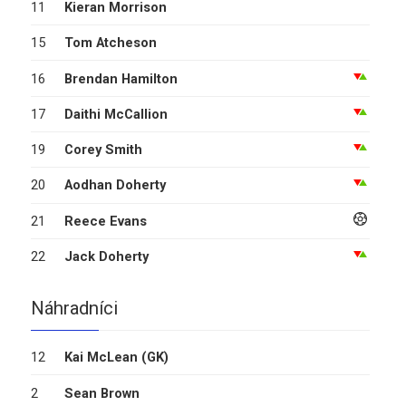
11
Kieran Morrison
15
Tom Atcheson
16
Brendan Hamilton
17
Daithi McCallion
19
Corey Smith
20
Aodhan Doherty
21
Reece Evans
22
Jack Doherty
Náhradníci
12
Kai McLean
(GK)
2
Sean Brown