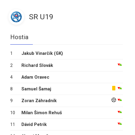
SR U19
Hostia
1
Jakub Vinarčík
(GK)
2
Richard Slovák
4
Adam Oravec
8
Samuel Šamaj
9
Zoran Záhradník
10
Milan Šimon Rehuš
11
Dávid Petrik