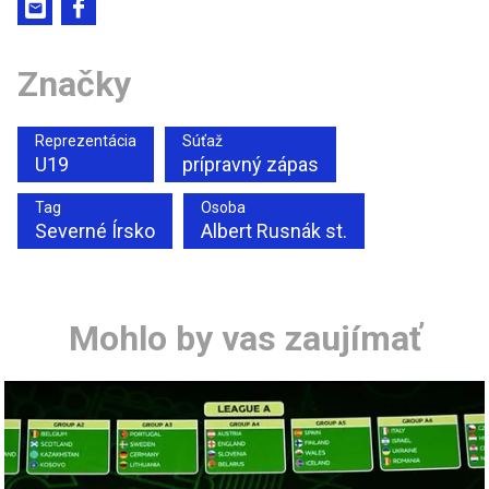
Značky
Reprezentácia
Súťaž
U19
prípravný zápas
Tag
Osoba
Severné Írsko
Albert Rusnák st.
Mohlo by vas zaujímať