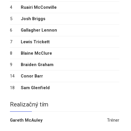
4
Ruairi McConville
5
Josh Briggs
6
Gallagher Lennon
7
Lewis Trickett
8
Blaine McClure
9
Braiden Graham
14
Conor Barr
18
Sam Glenfield
Realizačný tím
Gareth McAuley
Tréner