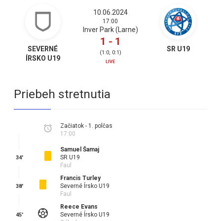
10.06.2024
17:00
Inver Park (Larne)
1 - 1
SEVERNÉ
SR U19
(
1:0, 0:1
)
ÍRSKO U19
LIVE
Priebeh stretnutia
Začiatok - 1. polčas
17:00
Samuel Šamaj
SR U19
34'
Faul
Francis Turley
Severné Írsko U19
38'
Faul
Reece Evans
Severné Írsko U19
45'