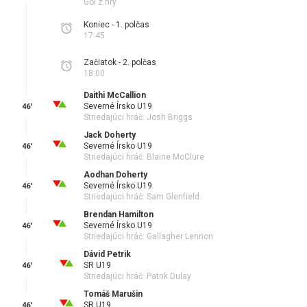
Gól z hry
Koniec - 1. polčas
17:45
Začiatok - 2. polčas
18:00
Daithi McCallion
Severné Írsko U19
46'
Striedajúci hráč: Josh Briggs
Jack Doherty
Severné Írsko U19
46'
Striedajúci hráč: Blaine McClure
Aodhan Doherty
Severné Írsko U19
46'
Striedajúci hráč: Sam Glenfield
Brendan Hamilton
Severné Írsko U19
46'
Striedajúci hráč: Gallagher Lennon
Dávid Petrik
SR U19
46'
Striedajúci hráč: Patrik Dulay
Tomáš Marušin
SR U19
46'