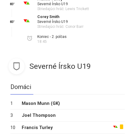
Severné Írsko U19
83'
Striedajúci hráč: Lewis Trickett
Corey Smith
Severné Írsko U19
83'
Striedajúci hráč: Conor Barr
Koniec - 2. polčas
18:45
Severné Írsko U19
Domáci
1
Mason Munn
(GK)
3
Joel Thompson
10
Francis Turley