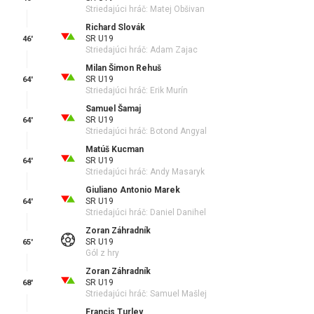
Striedajúci hráč: Matej Obšivan
Richard Slovák
SR U19
46'
Striedajúci hráč: Adam Zajac
Milan Šimon Rehuš
SR U19
64'
Striedajúci hráč: Erik Murín
Samuel Šamaj
SR U19
64'
Striedajúci hráč: Botond Angyal
Matúš Kucman
SR U19
64'
Striedajúci hráč: Andy Masaryk
Giuliano Antonio Marek
SR U19
64'
Striedajúci hráč: Daniel Danihel
Zoran Záhradník
SR U19
65'
Gól z hry
Zoran Záhradník
SR U19
68'
Striedajúci hráč: Samuel Mašlej
Francis Turley