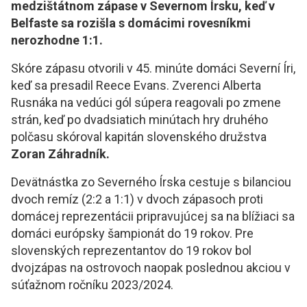
medzištátnom zápase v Severnom Írsku, keď v
Belfaste sa rozišla s domácimi rovesníkmi
nerozhodne 1:1.
Skóre zápasu otvorili v 45. minúte domáci Severní Íri,
keď sa presadil Reece Evans. Zverenci Alberta
Rusnáka na vedúci gól súpera reagovali po zmene
strán, keď po dvadsiatich minútach hry druhého
polčasu skóroval kapitán slovenského družstva
Zoran Záhradník.
Devätnástka zo Severného Írska cestuje s bilanciou
dvoch remíz (2:2 a 1:1) v dvoch zápasoch proti
domácej reprezentácii pripravujúcej sa na blížiaci sa
domáci európsky šampionát do 19 rokov. Pre
slovenských reprezentantov do 19 rokov bol
dvojzápas na ostrovoch naopak poslednou akciou v
súťažnom ročníku 2023/2024.