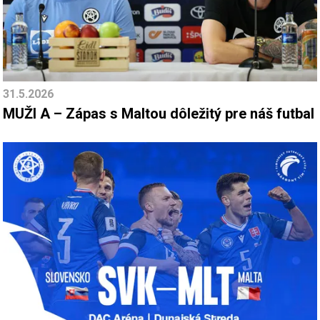
31.5.2026
MUŽI A – Zápas s Maltou dôležitý pre náš futbal