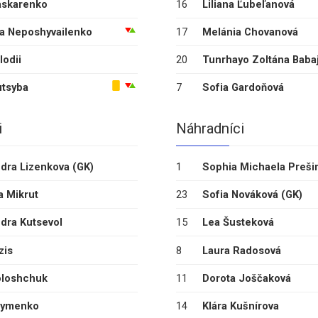
askarenko
16
Liliana Ľubeľanová
a Neposhyvailenko
17
Melánia Chovanová
lodii
20
Tunrhayo Zoltána Baba
utsyba
7
Sofia Gardoňová
i
Náhradníci
dra Lizenkova
(GK)
1
Sophia Michaela Preši
a Mikrut
23
Sofia Nováková
(GK)
dra Kutsevol
15
Lea Šusteková
zis
8
Laura Radosová
oloshchuk
11
Dorota Joščaková
rymenko
14
Klára Kušnírova