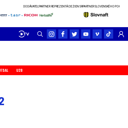
DODÁVATEĽ
PARTNER REPREZENTÁCIE ŽIEN SR
PARTNER SLOVENSKÉHO POHÁR
UTSAL
U20
2