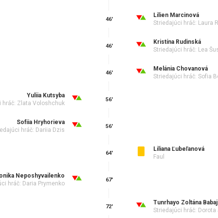
Lilien Marcinová
46'
Striedajúci hráč: Laura
Kristína Rudinská
46'
Striedajúci hráč: Lea Š
Melánia Chovanová
46'
Striedajúci hráč: Sofia
Yuliia Kutsyba
56'
i hráč: Zlata Voloshchuk
Sofiia Hryhorieva
56'
iedajúci hráč: Dariia Dzis
Liliana Ľubeľanová
64'
Faul
onika Neposhyvailenko
67'
úci hráč: Daria Prymenko
Tunrhayo Zoltána Babaj
72'
Striedajúci hráč: Dorot