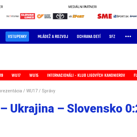
ER
MEDIÁLNI PARTNERI
VSTUPENKY
MLÁDEŽ A ROZVOJ
OCHRANA DETÍ
SFZ
19
WU17
WU15
INTERNACIONÁLI - KLUB LIGOVÝCH KANONIEROV
F
prezentácia
/
WU17
/
Správy
– Ukrajina – Slovensko 0: