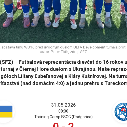
 zostava tímu WU16 pred úvodným duelom UEFA Development turnaja proti U
autor: Peter Tóth, zdroj: SFZ
SFZ) – Futbalová reprezentácia dievčat do 16 rokov 
turnaj v Čiernej Hore duelom s Ukrajinou. Naše repre
 góloch Liliany Ľubeľanovej a Kláry Kušnírovej. Na turna
 víťazstvá (nad domácim 4:0) a jednu prehru s Tureckom
31.05.2026
08:00
Training Camp FSCG (Podgorica)
0 - 2