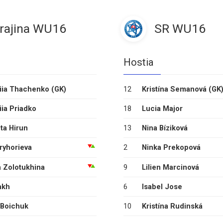
rajina WU16
SR WU16
Hostia
iia Thachenko
(GK)
12
Kristína Semanová
(GK
iia Priadko
18
Lucia Major
ta Hirun
13
Nina Bíziková
Hryhorieva
2
Ninka Prekopová
a Zolotukhina
9
Lilien Marcinová
akh
6
Isabel Jose
a Boichuk
10
Kristína Rudinská