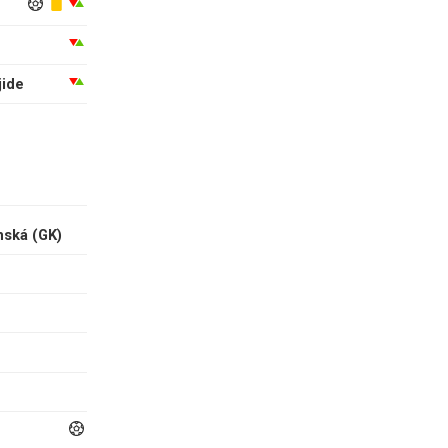
jide
nská
(GK)