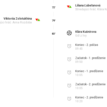
Liliana Ľubeľanová
72'
Striedajúci hráč: Klára 
Viktoriia Zolotukhina
79'
júci hráč: Anna Rozdoba
Klára Kušnírova
83'
Gól z hry
Koniec - 2. polčas
09:45
Začiatok - 1. predĺženie
09:50
Koniec - 1. predĺženie
10:05
Začiatok - 2. predĺženie
10:05
Koniec - 2. predĺženie
10:20