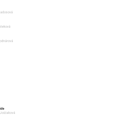
 Radosová
usteková
 Bodnárová
ide
a Joščaková