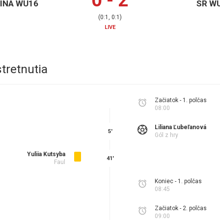
INA WU16
SR W
(
0:1, 0:1
)
LIVE
tretnutia
Začiatok - 1. polčas
08:00
Liliana Ľubeľanová
5'
Gól z hry
Yuliia Kutsyba
41'
Faul
Koniec - 1. polčas
08:45
Začiatok - 2. polčas
09:00