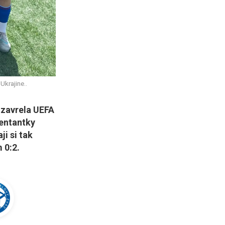
krajine..
uzavrela UEFA
zentantky
ji si tak
 0:2.