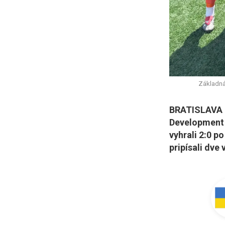
Základná
BRATISLAVA (
Development 
vyhrali 2:0 po
pripísali dve