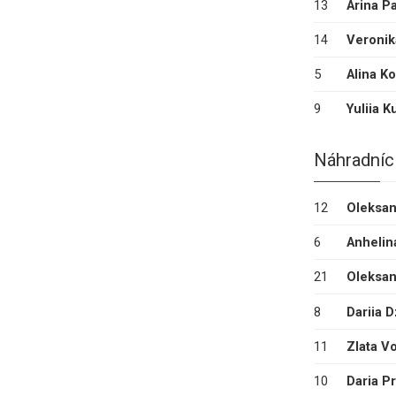
13
Arina P
14
Veronik
5
Alina Ko
9
Yuliia K
Náhradníc
12
Oleksan
6
Anhelin
21
Oleksan
8
Dariia D
11
Zlata V
10
Daria P