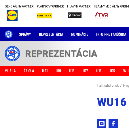
GENERÁLNY PARTNER
PLATINOVÝ PARTNER
HLAVNÝ PARTNER
HLAVNÝ MEDIÁLNY PARTN
SPRÁVY
REPREZENTÁCIA
NOMINÁCIE
INFO PRE FANÚŠIKA
REPREZENTÁCIA
MUŽI A
ŽENY A
U21
U19
U18
U17
U16
U15
WU
futbalsfz.sk
/
Re
WU16 