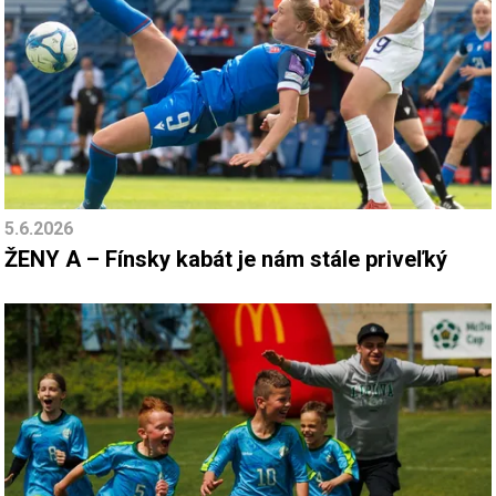
5.6.2026
ŽENY A – Fínsky kabát je nám stále priveľký