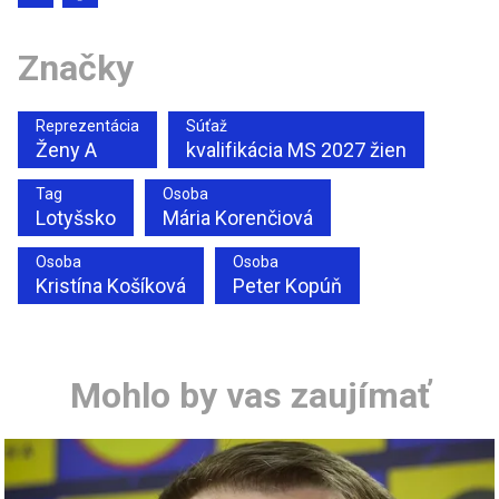
Značky
Reprezentácia
Súťaž
Ženy A
kvalifikácia MS 2027 žien
Tag
Osoba
Lotyšsko
Mária Korenčiová
Osoba
Osoba
Kristína Košíková
Peter Kopúň
Mohlo by vas zaujímať