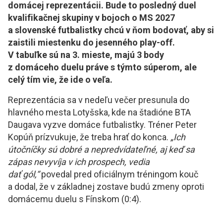
domácej reprezentácii. Bude to posledný duel
kvalifikačnej skupiny v bojoch o MS 2027
a slovenské futbalistky chcú v ňom bodovať, aby si
zaistili miestenku do jesenného play-off.
V tabuľke sú na 3. mieste, majú 3 body
z domáceho duelu práve s týmto súperom, ale
celý tím vie, že ide o veľa.
Reprezentácia sa v nedeľu večer presunula do
hlavného mesta Lotyšska, kde na štadióne BTA
Daugava vyzve domáce futbalistky. Tréner Peter
Kopúň prízvukuje, že treba hrať do konca.
„Ich
útočníčky sú dobré a nepredvídateľné, aj keď sa
zápas nevyvíja v ich prospech, vedia
dať gól,“
povedal pred oficiálnym tréningom kouč
a dodal, že v základnej zostave budú zmeny oproti
domácemu duelu s Fínskom (0:4).