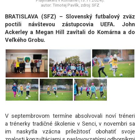
Playmakers v Komárne (13.11.2024).
autor: Timotej Pavlík, zdroj: SFZ
BRATISLAVA (SFZ) – Slovenský futbalový zväz
poctili návštevou zástupcovia UEFA. John
Ackerley a Megan Hill zavítali do Komárna a do
Veľkého Grobu.
V septembrovom termíne absolvovali noví tréneri
a trénerky tradičné školenie v Senci, v novembri sa
im naskytla vzácna príležitosť obohatiť svoje
znalosti konzultáciami s naslovovzatými odborníkmi