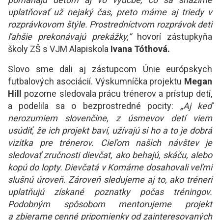
uplatňovať už nejaký čas, preto máme aj triedy v
rozprávkovom štýle. Prostredníctvom rozprávok deti
ľahšie prekonávajú prekážky,”
hovorí zástupkyňa
školy ZŠ s VJM Alapiskola
Ivana Tóthová.
Slovo sme dali aj zástupcom Únie európskych
futbalových asociácií. Výskumníčka projektu
Megan
Hill
pozorne sledovala prácu trénerov a prístup detí,
a podelila sa o bezprostredné pocity:
„Aj keď
nerozumiem slovenčine, z úsmevov detí viem
usúdiť, že ich projekt baví, užívajú si ho a to je dobrá
vizitka pre trénerov. Cieľom našich návštev je
sledovať zručnosti dievčat, ako behajú, skáču, alebo
kopú do lopty. Dievčatá v Komárne dosahovali veľmi
slušnú úroveň. Zároveň sledujeme aj to, ako tréneri
uplatňujú získané poznatky počas tréningov.
Podobným spôsobom mentorujeme projekt
a zbierame cenné pripomienky od zainteresovaných