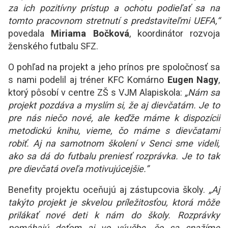
za ich pozitívny prístup a ochotu podieľať sa na
tomto pracovnom stretnutí s predstaviteľmi UEFA,“
povedala
Miriama Bočková
, koordinátor rozvoja
ženského futbalu SFZ.
O pohľad na projekt a jeho prínos pre spoločnosť sa
s nami podelil aj tréner KFC Komárno
Eugen Nagy
,
ktorý pôsobí v centre ZŠ s VJM Alapiskola:
„Nám sa
projekt pozdáva a myslím si, že aj dievčatám. Je to
pre nás niečo nové, ale keďže máme k dispozícii
metodickú knihu, vieme, čo máme s dievčatami
robiť. Aj na samotnom školení v Senci sme videli,
ako sa dá do futbalu preniesť rozprávka. Je to tak
pre dievčatá oveľa motivujúcejšie.”
Benefity projektu oceňujú aj zástupcovia školy.
„Aj
takýto projekt je skvelou príležitosťou, ktorá môže
prilákať nové deti k nám do školy. Rozprávky
pomáhajú deťom aj vo výučbe, čo sa snažíme