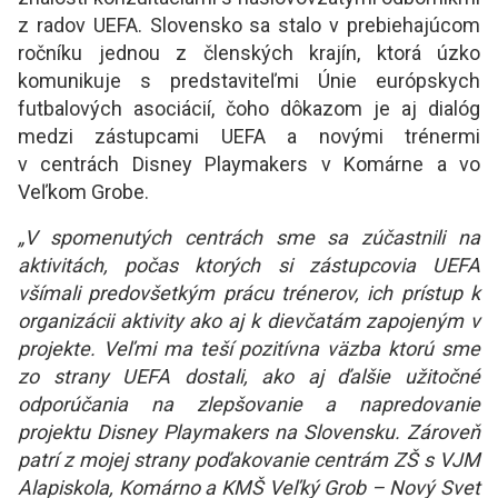
z radov UEFA. Slovensko sa stalo v prebiehajúcom
ročníku jednou z členských krajín, ktorá úzko
komunikuje s predstaviteľmi Únie európskych
futbalových asociácií, čoho dôkazom je aj dialóg
medzi zástupcami UEFA a novými trénermi
v centrách Disney Playmakers v Komárne a vo
Veľkom Grobe.
„V spomenutých centrách sme sa zúčastnili na
aktivitách, počas ktorých si zástupcovia UEFA
všímali predovšetkým prácu trénerov, ich prístup k
organizácii aktivity ako aj k dievčatám zapojeným v
projekte. Veľmi ma teší pozitívna väzba ktorú sme
zo strany UEFA dostali, ako aj ďalšie užitočné
odporúčania na zlepšovanie a napredovanie
projektu Disney Playmakers na Slovensku. Zároveň
patrí z mojej strany poďakovanie centrám ZŠ s VJM
Alapiskola, Komárno a KMŠ Veľký Grob – Nový Svet