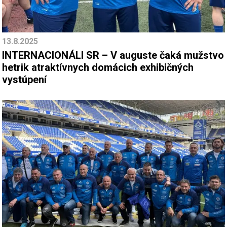
13.8.2025
INTERNACIONÁLI SR – V auguste čaká mužstvo
hetrik atraktívnych domácich exhibičných
vystúpení