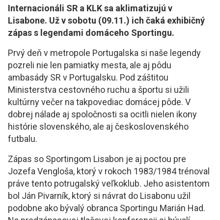
Internacionáli SR a KLK sa aklimatizujú v
Lisabone. Už v sobotu (09.11.) ich čaká exhibičný
zápas s legendami domáceho Sportingu.
Prvý deň v metropole Portugalska si naše legendy
pozreli nie len pamiatky mesta, ale aj pôdu
ambasády SR v Portugalsku. Pod záštitou
Ministerstva cestovného ruchu a športu si užili
kultúrny večer na takpovediac domácej pôde. V
dobrej nálade aj spoločnosti sa ocitli nielen ikony
histórie slovenského, ale aj československého
futbalu.
Zápas so Sportingom Lisabon je aj poctou pre
Jozefa Vengloša, ktorý v rokoch 1983/1984 trénoval
práve tento potrugalský veľkoklub. Jeho asistentom
bol Ján Pivarník, ktorý si návrat do Lisabonu užil
podobne ako bývalý obranca Sportingu Marián Had.