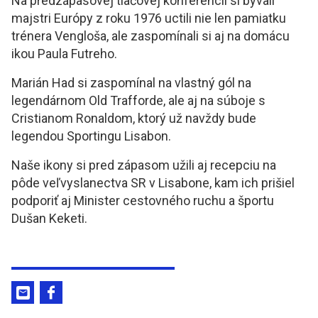
Na predzápasovej tlačovej konferencii si bývalí
majstri Európy z roku 1976 uctili nie len pamiatku
trénera Vengloša, ale zaspomínali si aj na domácu
ikou Paula Futreho.
Marián Had si zaspomínal na vlastný gól na
legendárnom Old Trafforde, ale aj na súboje s
Cristianom Ronaldom, ktorý už navždy bude
legendou Sportingu Lisabon.
Naše ikony si pred zápasom užili aj recepciu na
pôde veľvyslanectva SR v Lisabone, kam ich prišiel
podporiť aj Minister cestovného ruchu a športu
Dušan Keketi.