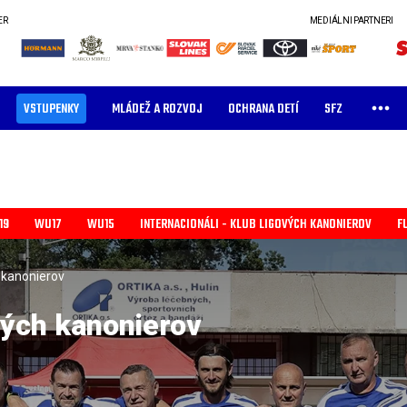
ER
MEDIÁLNI PARTNERI
VSTUPENKY
MLÁDEŽ A ROZVOJ
OCHRANA DETÍ
SFZ
19
WU17
WU15
INTERNACIONÁLI - KLUB LIGOVÝCH KANONIEROV
F
h kanonierov
ových kanonierov