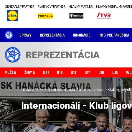
GENERÁLNY PARTNER
PLATINOVÝ PARTNER
HLAVNÝ PARTNER
HLAVNÝ MEDIÁLNY PARTN
SPRÁVY
REPREZENTÁCIA
NOMINÁCIE
INFO PRE FANÚŠIKA
REPREZENTÁCIA
MUŽI A
ŽENY A
U21
U19
U18
U17
U16
U15
WU
futbalsfz.sk
/
Reprezentácia
/
Internacionáli - Klub ligovýc
Internacionáli - Klub lig