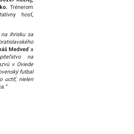
bko.
Trénerom
tívny hosť,
na ihrisku sa
ratislavského
máš Medveď
a
piteľstvo na
azvú v Oviede
lovenský futbal
 uctiť, nielen
a.“