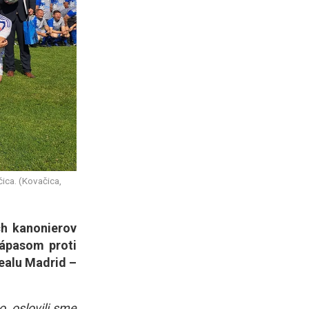
ica. (Kovačica,
ch kanonierov
zápasom proti
ealu Madrid –
o, oslovili sme