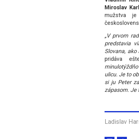
Miroslav Kar
mužstva j
českoslovens
„V prvom rad
predstavia v
Slovana, ako 
pridáva eš
minulotýždňo
ulicu. Je to o
si ju Peter z
zápasom. Je t
Ladislav Har