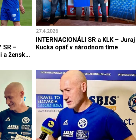
27.4.2026
INTERNACIONÁLI SR a KLK – Juraj
 SR –
Kucka opäť v národnom tíme
i a ženský