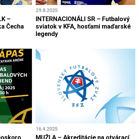
29.8.2025
LK –
INTERNACIONÁLI SR – Futbalový
ka Čecha
sviatok v KFA, hosťami maďarské
legendy
16.4.2025
 čoskoro
MUŽI A – Akreditácie na otvárací