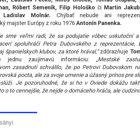
han, Róbert Semeník, Filip Hološko
či
Martin Jaku
e
Ladislav Molnár.
Chýbať nebude ani reprezenta
ký majster Európy z roku 1976
Antonín Panenka.
e sme veľmi radi, že sa podujatie vôbec uskutoční a 
iacerí spoluhráči Petra Dubovského z reprezentácie, b
aj španielskych klubov, za ktoré hrával,“
zdôrazňuje
To
te jednu zaujímavú informáciu:
„Mestské zastu
vom zasadnutí schválilo, že po Petrovi Dubovskom n
brovská pocta, ale za svoje umenie a úžasný prínos pre s
aslúži. Je pozoruhodné, že si ho v Oviede dokážu takto
o o to cennejšie, že nejde o domáceho hráča, ale cudzinc
sányi