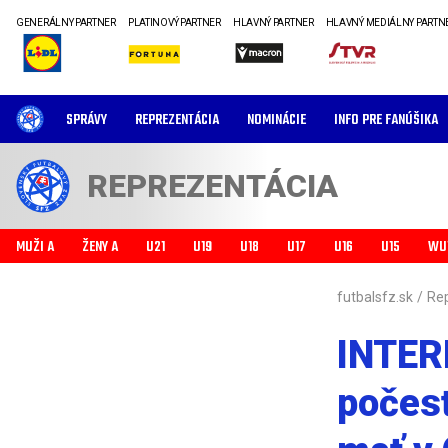
GENERÁLNY PARTNER
PLATINOVÝ PARTNER
HLAVNÝ PARTNER
HLAVNÝ MEDIÁLNY PARTN
SPRÁVY
REPREZENTÁCIA
NOMINÁCIE
INFO PRE FANÚŠIKA
REPREZENTÁCIA
MUŽI A
ŽENY A
U21
U19
U18
U17
U16
U15
WU
futbalsfz.sk
/
Re
INTER
počesť