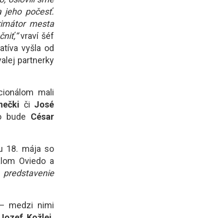
 jeho počesť.
rimátor mesta
niť,“
vraví šéf
iatíva vyšla od
alej partnerky
cionálom mali
nečki
či
José
to bude
César
ľu 18. mája so
alom Oviedo a
 predstavenie
 – medzi nimi
Jozef Kožlej,