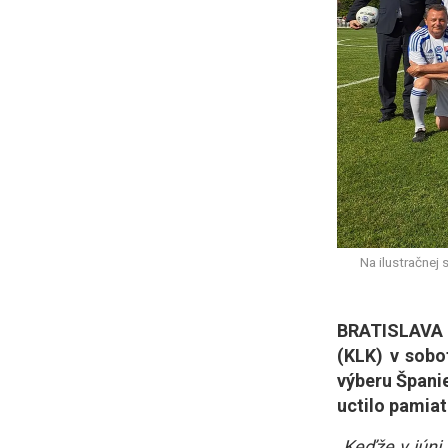
Na ilustračnej
BRATISLAVA (
(KLK) v sobo
výberu Špani
uctilo pamia
„Keďže v júni 