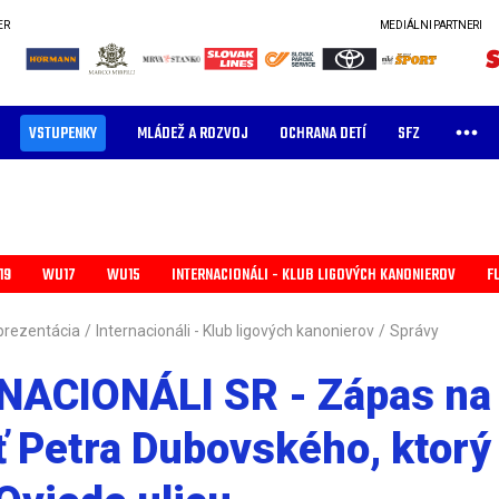
ER
MEDIÁLNI PARTNERI
VSTUPENKY
MLÁDEŽ A ROZVOJ
OCHRANA DETÍ
SFZ
19
WU17
WU15
INTERNACIONÁLI - KLUB LIGOVÝCH KANONIEROV
F
prezentácia
/
Internacionáli - Klub ligových kanonierov
/
Správy
NACIONÁLI SR - Zápas na
 Petra Dubovského, ktorý