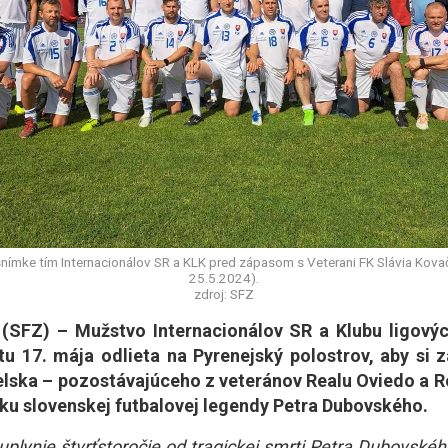
 snímke tím Internacionálov SR a KLK pred zápasom s Veterani FK Slávia Kovač
25.5.2024).
zdroj: SFZ
SFZ) – Mužstvo Internacionálov SR a Klubu ligový
tu 17. mája odlieta na Pyrenejský polostrov, aby si 
elska – pozostávajúceho z veteránov Realu Oviedo a R
tku slovenskej futbalovej legendy Petra Dubovského.
uplynie štvrťstoročie od tragickej smrti Petra Dubovskéh