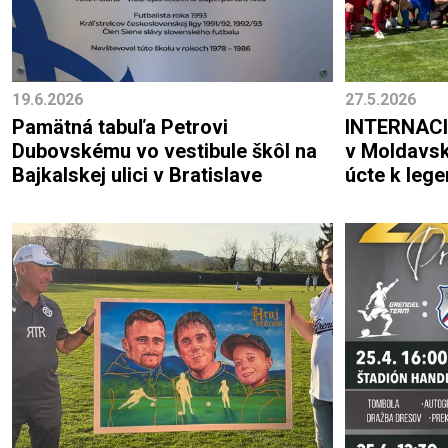
19.6.2026
27.5.2026
Pamätná tabuľa Petrovi
INTERNACI
Dubovskému vo vestibule škôl na
v Moldavsku bol o priateľstve a
Bajkalskej ulici v Bratislave
úcte k leg