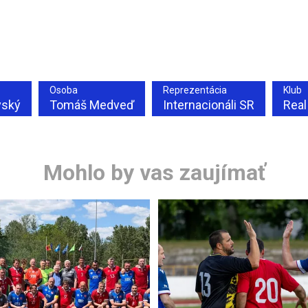
Osoba
Reprezentácia
Klub
vský
Tomáš Medveď
Internacionáli SR
Real
Mohlo by vas zaujímať