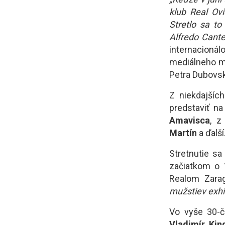
klub Real Ov
Stretlo sa t
Alfredo Cante
internacioná
mediálneho m
Petra Dubov
Z niekdajšíc
predstaviť na
Amavisca
, z
Martín
a ďalší
Stretnutie sa
začiatkom o 
Realom Zara
mužstiev exhi
Vo vyše 30-č
Vladimír Kin