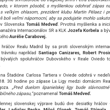
iedo, v ktorom pôsobil, s myšlienkou odohrať zápas na
o s veľkým ohlasom, prezident klubu Martin Pélaez i p
li boli veľmi nápomocní, aby sa podujatie mohlo uskutoč
lov Slovenska
Tomáš Medveď
. Prvotná myšlienka a inic
anažéra Internacionálov SR a KLK
Jozefa Korbela
a býv
ského
Aurélie Čarabovej.
h hráčov Realu Madrid by sa proti slovenským interna
 trávniku napríklad
Santiago Canizares, Robert Prosi
 bývalých spoluhráčov Dubovského v Reale Oviedo 
.
 na Štadióne Carlosa Tartiera v Oviede odohrá v nede
18. 30 hodine po zápase La Ligy medzi domácim Re
goza.
„Pred duelom španielskej ligy bude slávnostné
bičného zápasu,“
poznamenal
Tomáš Medveď.
lennej slovenskej výprave budú dve desiatky hráčov
der, Ladislav Pecko, Miloš Glonek, Tomáš Stúpala, 