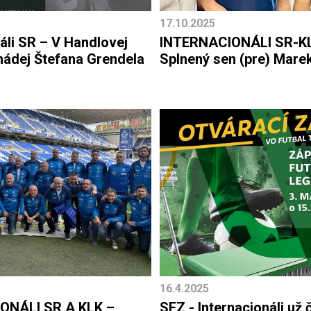
17.10.2025
áli SR – V Handlovej
INTERNACIONÁLI SR-K
nádej Štefana Grendela
Splnený sen (pre) Mare
16.4.2025
ONÁLI SR A KLK –
SFZ - Internacionáli už