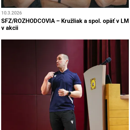
10.3.2026
SFZ/ROZHODCOVIA – Kružliak a spol. opäť v LM
v akcii