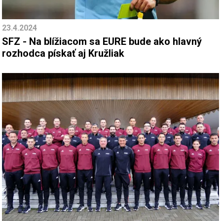
23.4.2024
SFZ - Na blížiacom sa EURE bude ako hlavný
rozhodca pískať aj Kružliak