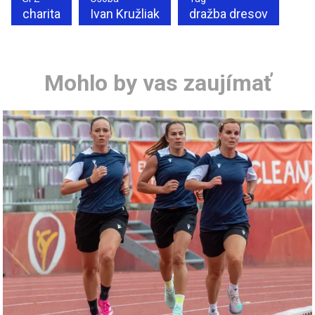
charita
Ivan Kružliak
dražba dresov
Mohlo by vas zaujímať