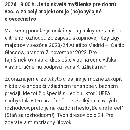
2026 19:00 h.
Je to skvelá myšlienka pre dobrú
vec. A za celý projektom je (ne)obyčajné
človečenstvo.
V aukčnej ponuke je unikátny originálny dres nášho
elitného rozhodcu zo zápasu skupinovej fázy Ligy
majstrov v sezóne 2023/24 Atletico Madrid – Celtic
Glasgow, hranom 7. november 2023. Pre
fajnšmekrov nabral dres ešte viac na cene vďaka
vlastnoručnému podpisu Ivana Kružliaka naň.
Zdôrazňujeme, že takýto dres nie je možné zakúpiť
nikde v e-shope či v žiadnom fanshope v bežnom
predaji. Ide totiž o špeciálnu edíciu, ktorú UEFA
nachystala v ten hrací deň pre všetkých hlavných
rozhodcov, preto je na každom heslo „Be a referee!“
(Staň sa rozhodcom!). Tých dresov bolo 24. Pre
zberateľa mimoriadny úlovok.