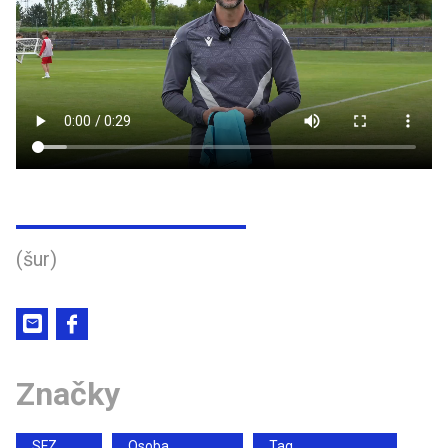
(šur)
Značky
SFZ
Osoba
Tag