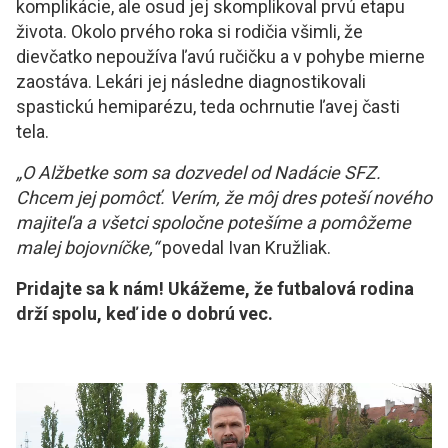
komplikácie, ale osud jej skomplikoval prvú etapu
života. Okolo prvého roka si rodičia všimli, že
dievčatko nepoužíva ľavú ručičku a v pohybe mierne
zaostáva. Lekári jej následne diagnostikovali
spastickú hemiparézu, teda ochrnutie ľavej časti
tela.
„O Alžbetke som sa dozvedel od Nadácie SFZ.
Chcem jej pomôcť. Verím, že môj dres poteší nového
majiteľa a všetci spoločne potešíme a pomôžeme
malej bojovníčke,“
povedal Ivan Kružliak.
Pridajte sa k nám! Ukážeme, že futbalová rodina
drží spolu, keď ide o dobrú vec.