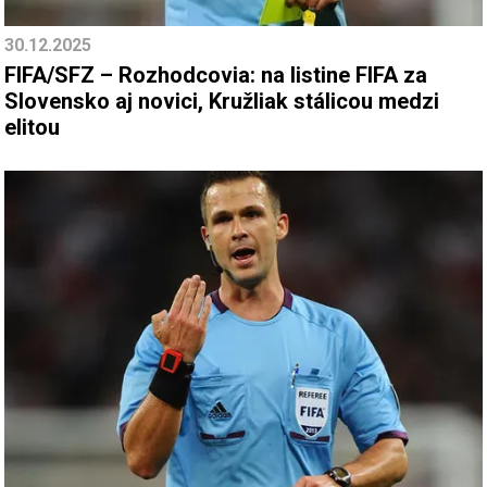
30.12.2025
FIFA/SFZ – Rozhodcovia: na listine FIFA za
Slovensko aj novici, Kružliak stálicou medzi
elitou