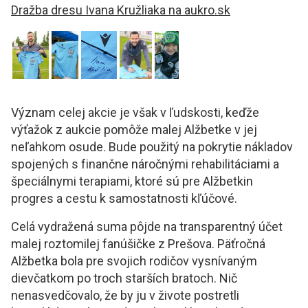
Dražba dresu Ivana Kružliaka na aukro.sk
Význam celej akcie je však v ľudskosti, keďže
výťažok z aukcie pomôže malej Alžbetke v jej
neľahkom osude. Bude použitý na pokrytie nákladov
spojených s finančne náročnými rehabilitáciami a
špeciálnymi terapiami, ktoré sú pre Alžbetkin
progres a cestu k samostatnosti kľúčové.
Celá vydražená suma pôjde na transparentný účet
malej roztomilej fanúšičke z Prešova. Päťročná
Alžbetka bola pre svojich rodičov vysnívaným
dievčatkom po troch starších bratoch. Nič
nenasvedčovalo, že by ju v živote postretli