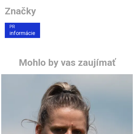
Značky
PR
informácie
Mohlo by vas zaujímať