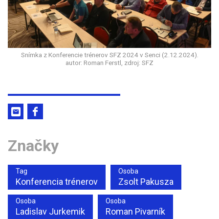
Snímka z Konferencie trénerov SFZ 2024 v Senci (2.12.2024).
autor: Roman Ferstl, zdroj: SFZ
Značky
Tag
Osoba
Konferencia trénerov
Zsolt Pakusza
Osoba
Osoba
Ladislav Jurkemik
Roman Pivarník