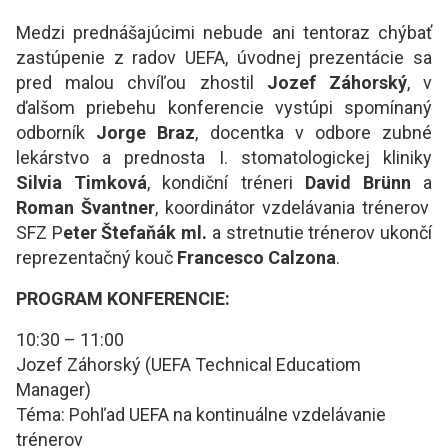
Medzi prednášajúcimi nebude ani tentoraz chýbať
zastúpenie z radov UEFA, úvodnej prezentácie sa
pred malou chvíľou zhostil
Jozef Záhorský
, v
ďalšom priebehu konferencie vystúpi spomínaný
odborník
Jorge Braz
, docentka v odbore zubné
lekárstvo a prednosta I. stomatologickej kliniky
Silvia Timková
, kondiční tréneri
David Brünn
a
Roman Švantner
, koordinátor vzdelávania trénerov
SFZ P
eter Štefaňák ml.
a stretnutie trénerov ukončí
reprezentačný kouč
Francesco Calzona
.
PROGRAM KONFERENCIE:
10:30 – 11:00
Jozef Záhorský (UEFA Technical Educatiom
Manager)
Téma: Pohľad UEFA na kontinuálne vzdelávanie
trénerov