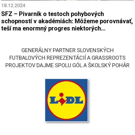
18.12.2024
SFZ – Pivarník o testoch pohybových
schopností v akadémiách: Môžeme porovnávať,
teší ma enormný progres niektorých
reprezentantov (2. časť)
GENERÁLNY PARTNER SLOVENSKÝCH
FUTBALOVÝCH REPREZENTÁCIÍ A GRASSROOTS
PROJEKTOV DAJME SPOLU GÓL A ŠKOLSKÝ POHÁR