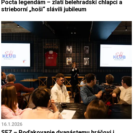
Pocta legendám – zlatí belehradskí chlapci a
strieborní „hoši“ slávili jubileum
16.1.2026
SFZ – Poďakovanie dvanástemu hráčovi i