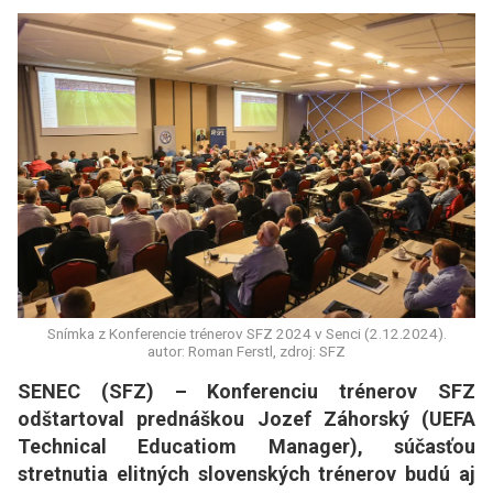
Snímka z Konferencie trénerov SFZ 2024 v Senci (2.12.2024).
autor: Roman Ferstl, zdroj: SFZ
SENEC (SFZ) – Konferenciu trénerov SFZ
odštartoval prednáškou Jozef Záhorský (UEFA
Technical Educatiom Manager), súčasťou
stretnutia elitných slovenských trénerov budú aj