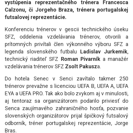
vystúpenia reprezentačného trénera Francesca
Calzonu, či Jorgeho Braza, trénera portugalskej
futsalovej reprezentácie.
Konferenciu trénerov v gescii technického úseku
SFZ, oddelenia vzdelávania trénerov, otvorili a
prítomných privítali člen výkonného výboru SFZ a
legenda slovenského futbalu
Ladislav Jurkemik
,
technický riaditeľ SFZ
Roman Pivarník
a manažér
vzdelávania trénerov SFZ
Zsolt Pakusz
a.
Do hotela Senec v Senci zavítalo takmer 250
trénerov prevažne s licenciou UEFA B, UEFA A, UEFA
EYA a UEFA PRO. Tak ako bolo zvykom aj v minulosti,
aj tentoraz sa organizátorom podarilo priviesť do
Senca zaujímavého zahraničného hosťa, pozvanie
slovenských organizátorov prijal špičkový futsalový
odborník, tréner portugalskej reprezentácie, Jorge
Bras.