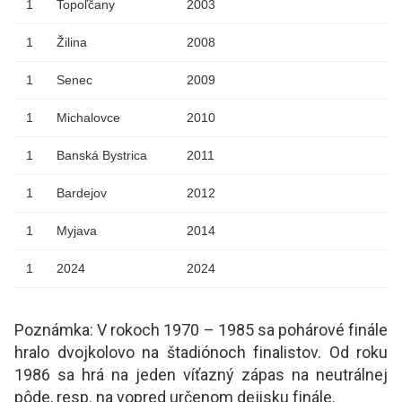
1
Topoľčany
2003
1
Žilina
2008
1
Senec
2009
1
Michalovce
2010
1
Banská Bystrica
2011
1
Bardejov
2012
1
Myjava
2014
1
2024
2024
Poznámka: V rokoch 1970 – 1985 sa pohárové finále
hralo dvojkolovo na štadiónoch finalistov. Od roku
1986 sa hrá na jeden víťazný zápas na neutrálnej
pôde, resp. na vopred určenom dejisku finále.