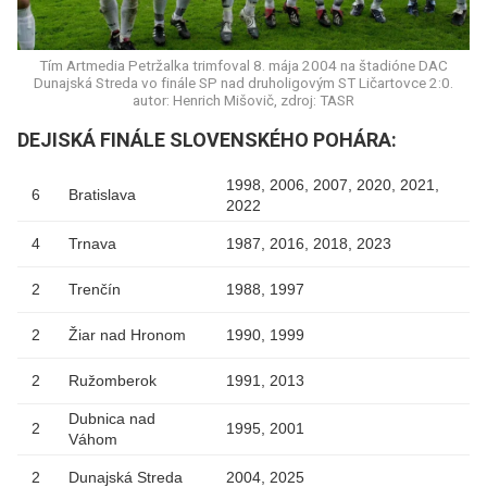
Tím Artmedia Petržalka trimfoval 8. mája 2004 na štadióne DAC
Dunajská Streda vo finále SP nad druholigovým ST Ličartovce 2:0.
autor: Henrich Mišovič, zdroj: TASR
DEJISKÁ FINÁLE SLOVENSKÉHO POHÁRA:
1998, 2006, 2007, 2020, 2021,
6
Bratislava
2022
4
Trnava
1987, 2016, 2018, 2023
2
Trenčín
1988, 1997
2
Žiar nad Hronom
1990, 1999
2
Ružomberok
1991, 2013
Dubnica nad
2
1995, 2001
Váhom
2
Dunajská Streda
2004, 2025