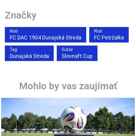
Značky
Klub
Klub
FC DAC 1904 Dunajská Streda
FC Petržalka
Tag
Súťaž
Dunajská Streda
Slovnaft Cup
Mohlo by vas zaujímať