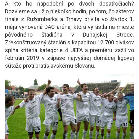
A kto ho napodobní po dvoch desaťročiach?
Dozvieme sa už o niekoľko hodín, po tom, čo aktérov
finále z Ružomberka a Trnavy privíta vo štvrtok 1.
mája vynovená DAC aréna, ktorá vyrástla na mieste
pôvodného štadióna v Dunajskej Strede.
Zrekonštruovaný štadión s kapacitou 12 700 divákov
spĺňa kritériá kategórie 4 UEFA a premiéru zažil vo
februári 2019 v zápase najvyššej domácej ligovej
súťaže proti bratislavskému Slovanu.