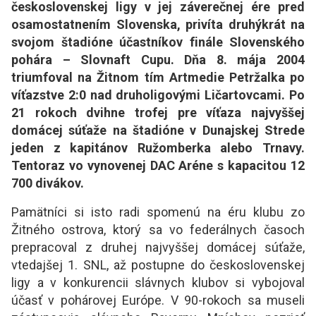
československej ligy v jej záverečnej ére pred
osamostatnením Slovenska, privíta druhýkrát na
svojom štadióne účastníkov finále Slovenského
pohára – Slovnaft Cupu. Dňa 8. mája 2004
triumfoval na Žitnom tím Artmedie Petržalka po
víťazstve 2:0 nad druholigovými Ličartovcami. Po
21 rokoch dvihne trofej pre víťaza najvyššej
domácej súťaže na štadióne v Dunajskej Strede
jeden z kapitánov Ružomberka alebo Trnavy.
Tentoraz vo vynovenej DAC Aréne s kapacitou 12
700 divákov.
Pamätníci si isto radi spomenú na éru klubu zo
Žitného ostrova, ktorý sa vo federálnych časoch
prepracoval z druhej najvyššej domácej súťaže,
vtedajšej 1. SNL, až postupne do československej
ligy a v konkurencii slávnych klubov si vybojoval
účasť v pohárovej Európe. V 90-rokoch sa museli