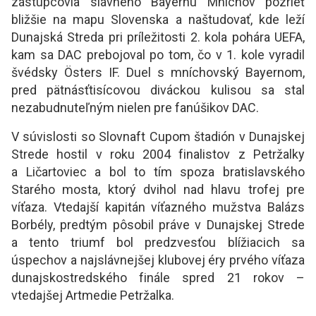
zástupcovia slávneho Bayernu Mníchov pozrieť
bližšie na mapu Slovenska a naštudovať, kde leží
Dunajská Streda pri príležitosti 2. kola pohára UEFA,
kam sa DAC prebojoval po tom, čo v 1. kole vyradil
švédsky Östers IF. Duel s mníchovský Bayernom,
pred pätnásťtisícovou diváckou kulisou sa stal
nezabudnuteľným nielen pre fanúšikov DAC.
V súvislosti so Slovnaft Cupom štadión v Dunajskej
Strede hostil v roku 2004 finalistov z Petržalky
a Ličartoviec a bol to tím spoza bratislavského
Starého mosta, ktorý dvihol nad hlavu trofej pre
víťaza. Vtedajší kapitán víťazného mužstva Balázs
Borbély, predtým pôsobil práve v Dunajskej Strede
a tento triumf bol predzvesťou blížiacich sa
úspechov a najslávnejšej klubovej éry prvého víťaza
dunajskostredského finále spred 21 rokov –
vtedajšej Artmedie Petržalka.