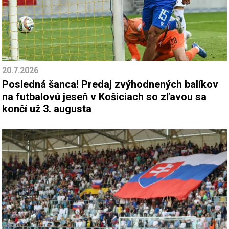
20.7.2026
Posledná šanca! Predaj zvýhodnených balíkov
na futbalovú jeseň v Košiciach so zľavou sa
končí už 3. augusta