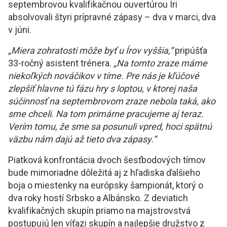
septembrovou kvalifikačnou ouvertúrou Íri
absolvovali štyri prípravné zápasy – dva v marci, dva
v júni.
„Miera zohratosti môže byť u Írov vyššia,“
pripúšťa
33-ročný asistent trénera.
„Na tomto zraze máme
niekoľkých nováčikov v tíme. Pre nás je kľúčové
zlepšiť hlavne tú fázu hry s loptou, v ktorej naša
súčinnosť na septembrovom zraze nebola taká, ako
sme chceli. Na tom primárne pracujeme aj teraz.
Verím tomu, že sme sa posunuli vpred, hoci spätnú
väzbu nám dajú až tieto dva zápasy.“
Piatková konfrontácia dvoch šesťbodových tímov
bude mimoriadne dôležitá aj z hľadiska ďalšieho
boja o miestenky na európsky šampionát, ktorý o
dva roky hostí Srbsko a Albánsko. Z deviatich
kvalifikačných skupín priamo na majstrovstvá
postupujú len víťazi skupín a najlepšie družstvo z