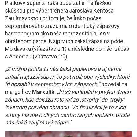
Piatkový súper z Írska bude zatiaľ najťažšou
skúškou pre výber trénera Jaroslava Kentoša.
Zaujímavosťou pritom je, že Írsko počas
septembrového zrazu malo identický zápasový
harmonogram ako naša reprezentácia, len v
obrátenom garde. Najprv ich čakal zápas na pôde
Moldavska (víťazstvo 2:1) a následne domáci zápas
s Andorrou (víťazstvo 1:0).
„Z môjho pohľadu nás čaká papierovo a aj herne
zatiaľ najťažší súper, čo potvrdili oba výsledky, ktoré
Íri dosiahli v septembrových zápasoch,“
povedal na
margo Írov
Markulík
.
„Íri sú variabilní v prvých dvoch
zónach, kde dokážu rotovať zo ‚štvorky‘ do ‚trojky‘
invertom pravého obrancu. Vo finalizácii je to z ich
strany hlavne o dlhých centrovaných loptách. Určite
nás čaká zaujímavý zápas.“