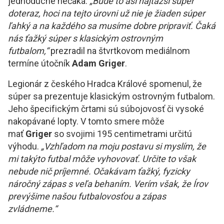
jednoduché nečaká.
„Bude to asi najťažší súper
doteraz, hoci na tejto úrovni už nie je žiaden súper
ľahký a na každého sa musíme dobre pripraviť. Čaká
nás ťažký súper s klasickým ostrovným
futbalom,“
prezradil na štvrtkovom mediálnom
termíne útočník
Adam Griger
.
Legionár z českého Hradca Králové spomenul, že
súper sa prezentuje klasickým ostrovným futbalom.
Jeho špecifickým črtami sú súbojovosť či vysoké
nakopávané lopty. V tomto smere môže
mať
Griger
so svojimi 195 centimetrami určitú
výhodu.
„Vzhľadom na moju postavu si myslím, že
mi takýto futbal môže vyhovovať. Určite to však
nebude nič príjemné. Očakávam ťažký, fyzicky
náročný zápas s veľa behaním. Verím však, že Írov
prevýšime našou futbalovosťou a zápas
zvládneme.“