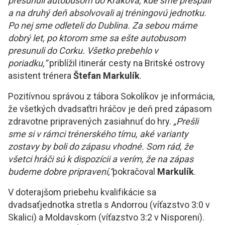
presunuli autobusom do Krakova, kde sme prespali
a na druhý deň absolvovali aj tréningovú jednotku.
Po nej sme odleteli do Dublina. Za sebou máme
dobrý let, po ktorom sme sa ešte autobusom
presunuli do Corku. Všetko prebehlo v
poriadku,“
priblížil itinerár cesty na Britské ostrovy
asistent trénera
Štefan Markulík
.
Pozitívnou správou z tábora Sokolíkov je informácia,
že všetkých dvadsaťtri hráčov je deň pred zápasom
zdravotne pripravených zasiahnuť do hry.
„Prešli
sme si v rámci trénerského tímu, aké varianty
zostavy by boli do zápasu vhodné. Som rád, že
všetci hráči sú k dispozícii a verím, že na zápas
budeme dobre pripravení,“
pokračoval
Markulík
.
V doterajšom priebehu kvalifikácie sa
dvadsaťjednotka stretla s Andorrou (víťazstvo 3:0 v
Skalici) a Moldavskom (víťazstvo 3:2 v Nisporeni).