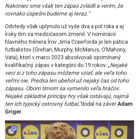
Nakoniec sme však ten zápas zvládli a verím, že
rovnako úspešní budeme aj teraz.“
Odvtedy však uplynulo už vyše dva a pol roka a aj
írsky tím sa medzičasom zmenil. V nominácii
hlavného trénera Írov Jima Crawforda je len pätica
futbalistov (Grehan, Murphy, McManus, O’Mahony,
Vata), ktorí v marci 2023 absolvovali spomínaný
kvalifikačný zápas v kategórii do 19 rokov. „
Nejaké
veci si z toho zápasu môžeme vziať, ale veľa toho
veľmi nie. Predsa len ubehol už nejaký čas od toho
zápasu. Obom tímom sa vymenilo veľa hráčov.
Nejaké základné princípy hry však ostávajú, najmä
ten ich typický ostrovný futbal,“
dodal na záver
Adam
Griger
.