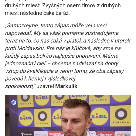
druhých miest. Zvyšných osem tímov z druhých
miest následne čaká baráž.
„Samozrejme, tento zápas môže veľa vecí
napovedať. My sa však primárne sústreďujeme
teraz na to, čo nás čaká v piatok a následne v utorok
proti Moldavsku. Pre nás je kľúčové, aby sme na
každý zápas boli čo najlepšie pripravení. Máme
jednoznačný cieľ – chceme nadviazať na dobrý
vstup do kvalifikácie a verím tomu, že oba zápasy
povedú k hernej i výsledkovej
spokojnosti,“
uzavrel
Markulík
.