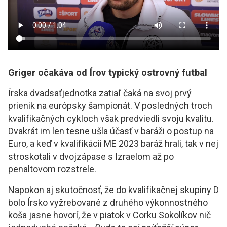
Griger očakáva od Írov typický ostrovný futbal
Írska dvadsaťjednotka zatiaľ čaká na svoj prvý
prienik na európsky šampionát. V posledných troch
kvalifikačných cykloch však predviedli svoju kvalitu.
Dvakrát im len tesne ušla účasť v baráži o postup na
Euro, a keď v kvalifikácii ME 2023 baráž hrali, tak v nej
stroskotali v dvojzápase s Izraelom až po
penaltovom rozstrele.
Napokon aj skutočnosť, že do kvalifikačnej skupiny D
bolo Írsko vyžrebované z druhého výkonnostného
koša jasne hovorí, že v piatok v Corku Sokolíkov nič