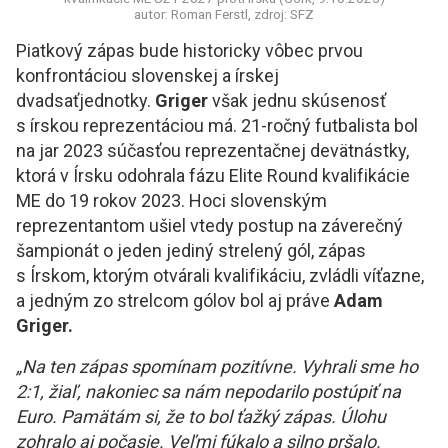
autor: Roman Ferstl, zdroj: SFZ
Piatkový zápas bude historicky vôbec prvou
konfrontáciou slovenskej a írskej
dvadsaťjednotky.
Griger
však jednu skúsenosť
s írskou reprezentáciou má. 21-ročný futbalista bol
na jar 2023 súčasťou reprezentačnej devätnástky,
ktorá v Írsku odohrala fázu Elite Round kvalifikácie
ME do 19 rokov 2023. Hoci slovenským
reprezentantom ušiel vtedy postup na záverečný
šampionát o jeden jediný strelený gól, zápas
s Írskom, ktorým otvárali kvalifikáciu, zvládli víťazne,
a jedným zo strelcom gólov bol aj práve
Adam
Griger.
„Na ten zápas spomínam pozitívne. Vyhrali sme ho
2:1, žiaľ, nakoniec sa nám nepodarilo postúpiť na
Euro. Pamätám si, že to bol ťažký zápas. Úlohu
zohralo aj počasie. Veľmi fúkalo a silno pršalo.