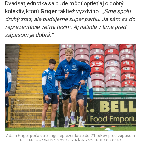
Dvadsaťjednotka sa bude môcť oprieť aj o dobrý
kolektív, ktorú
Griger
taktiež vyzdvihol.
„Sme spolu
druhý zraz, ale budujeme super partiu. Ja sám sa do
reprezentácie veľmi teším. Aj nálada v tíme pred
zápasom je dobrá.“
Adam Griger počas tréningu reprezentácie do 21 rokov pred zápasom
kvalifikácie ME U21 2027 proti Írsku (Cork, 9.10.2025)