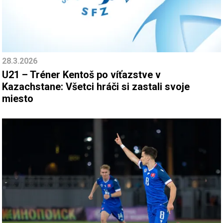
28.3.2026
U21 – Tréner Kentoš po víťazstve v
Kazachstane: Všetci hráči si zastali svoje
miesto