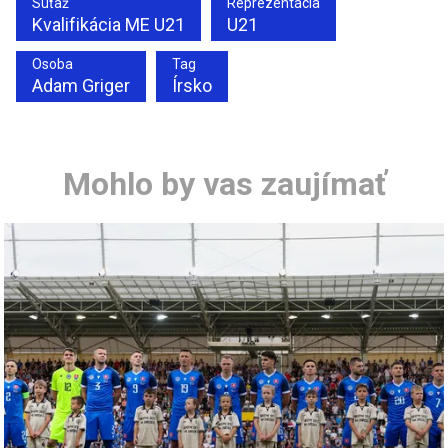
Súťaž
Reprezentácia
Kvalifikácia ME U21
U21
Osoba
Tag
Adam Griger
Írsko
Mohlo by vas zaujímať