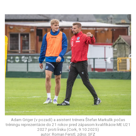
Adam Griger (v pozadí) a asistent trénera Štefan Markulík počas
tréningu reprezentácie do 21 rokov pred zápasom kvalifikácie ME U21
2027 proti Írsku (Cork, 9.10.2025)
autor: Roman Ferstl, zdroj: SFZ