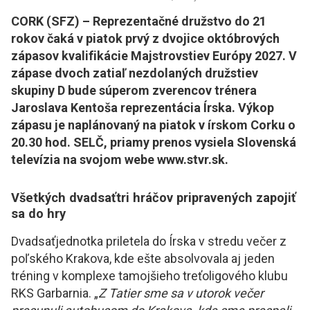
CORK (SFZ) – Reprezentačné družstvo do 21
rokov čaká v piatok prvý z dvojice októbrových
zápasov kvalifikácie Majstrovstiev Európy 2027. V
zápase dvoch zatiaľ nezdolaných družstiev
skupiny D bude súperom zverencov trénera
Jaroslava Kentoša reprezentácia Írska. Výkop
zápasu je naplánovaný na piatok v írskom Corku o
20.30 hod. SELČ, priamy prenos vysiela Slovenská
televízia na svojom webe www.stvr.sk.
Všetkých dvadsaťtri hráčov pripravených zapojiť
sa do hry
Dvadsaťjednotka priletela do Írska v stredu večer z
poľského Krakova, kde ešte absolvovala aj jeden
tréning v komplexe tamojšieho treťoligového klubu
RKS Garbarnia. „
Z Tatier sme sa v utorok večer