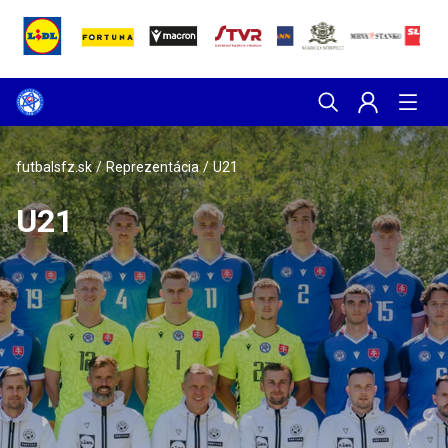
futbalsfz.sk
/
Reprezentácia
/
U21
U21