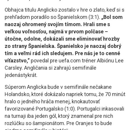
Obhajca titulu Anglicko zostalo v hre o zlato, keď si s
prehľadom poradilo so Španielskom (3:1).
„Bol som
naozaj ohromený svojím tímom. Hrali sme s
veľkou voľnosťou, najmä v prvom polčase –
útočne, odolne, dokázali sme eliminovať hrozby
zo strany Španielska. Španielsko je naozaj dobrý
tím a veľmi rád ich sledujem. Pre nás je to cenné
víťazstvo,“
povedal pre uefa.com tréner Albiónu Lee
Carsley. Angličania si zahrajú semifinále
jedenástykrát.
Súperom Anglicka bude v semifinále nečakane
Holandsko, ktoré dokázalo napriek tomu, že 70 minút
hralo o jedného hráča menej, knokautovať
favorizované Portugalsko (1:0). Portugalci inkasovali
na turnaji iba jeden gól, ktorý znamenal pre nich
rozlúčku so šampionátom. Pre Oranjes to bude