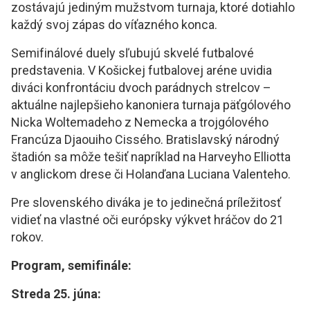
zostávajú jediným mužstvom turnaja, ktoré dotiahlo
každý svoj zápas do víťazného konca.
Semifinálové duely sľubujú skvelé futbalové
predstavenia. V Košickej futbalovej aréne uvidia
diváci konfrontáciu dvoch parádnych strelcov –
aktuálne najlepšieho kanoniera turnaja päťgólového
Nicka Woltemadeho z Nemecka a trojgólového
Francúza Djaouiho Cissého. Bratislavský národný
štadión sa môže tešiť napríklad na Harveyho Elliotta
v anglickom drese či Holanďana Luciana Valenteho.
Pre slovenského diváka je to jedinečná príležitosť
vidieť na vlastné oči európsky výkvet hráčov do 21
rokov.
Program, semifinále:
Streda 25. júna: