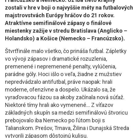
zostali v hre v boji o najvyššie méty na futbalových
majstrovstvách Európy hráčov do 21 rokov.
Atraktívne semifinálové zápasy o finálové
miestenky zažije v stredu Bratislava (Anglicko –
Holandsko) a Košice (Nemecko – Francúzsko).
Štvrťfinále malo všetko, čo prináša futbal. Zápletky
vo vývoji zápasov i dramatické rozuzlenia,
premenené i nepremenené penalty, vylúčenia,
parádne góly. Hoci išlo o veľa, žiadne z mužstiev
nepredvádzalo antifutbal, práve naopak: hrali
moderne, ofenzívne a dospelo. Ukázalo sa, že
vyraďovacou fázou sa akoby začínala nová súťaž.
Niektoré tímy hrali ako vymenené... Z víťazov
základných skupín sa medzi semifinálovú štvoricu
prebojovalo iba Nemecko po ľútom boji s
Talianskom. Prešov, Trnava, Žilina i Dunajská Streda
vytvorili zápasom dôstojnú kulisu.