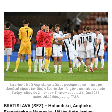
Na snímke hráči Anglicka sa tešia po postupe do semifinále po
skončení zápasu štvrťfinále Španielsko - Anglicko na majstrovstvách
Európy hráčov do 21 rokov v Trnave v sobotu 21. júna 2025.
autor: Lukáš Grinaj, zdroj: TASR
BRATISLAVA (SFZ) – Holandsko, Anglicko,
Francúzsko a Nemecko. Už iba tieto krajiny