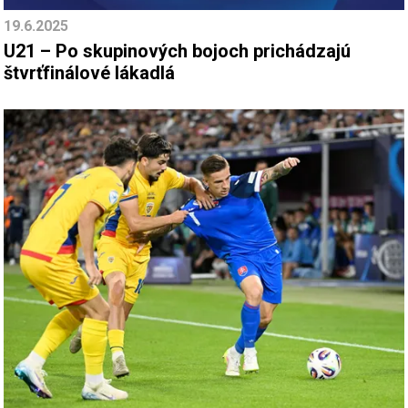
19.6.2025
U21 – Po skupinových bojoch prichádzajú
štvrťfinálové lákadlá