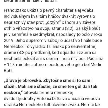
siedme semifinále v histórii.
Francúzsko ukázalo pevný charakter a aj vďaka
individuálnym kvalitám hráčov dvakrát vyrovnalo
nepriaznivý stav proti „drzým“ Dánom a v závere
strhlo víťazstvo na svoju stranu (3:2). Galský kohút
je v semifinále siedmykrát, naposledy to bolo v roku
2019. Jeho súperom v súboji o účasť vo finále bude
Nemecko. To vyradilo Taliansko po neuveriteľnej
dráme (3:2 po predĺžení), keď squadra azzurra sa
nechcela položiť ani s ôsmimi hráčmi v poli. Padla až
v 117. minúte, autorom postupového gólu bol Merlin
Röhl.
„Úľava je obrovská. Zbytočne sme si to sami
sťažili. Mali sme šťastie, že sme ten gól dali tak
neskoro,“
citovala trénera nemeckej
dvadsaťjednotky Antonia Di Salva oficiálna webová
stránka Nemeckého futbalového zväzu. Nemci tak