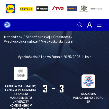
futbalsfz.sk
/
Mládež a rozvoj
/
Grassroots
/
Vysokoškolské súťaže
/
Vysokoškolský futsal
Vysokoškolská liga vo futsale 2025/2026
1. kolo
3
-
3
FAKULTA MATEMATIKY,
FYZIKY A INFORMATIKY
A FAKULTA
AKADÉMIA
MANAGEMENTU
POLICAJNÉHO ZBORU
UNIVERZITY
SR
KOMENSKÉHO V