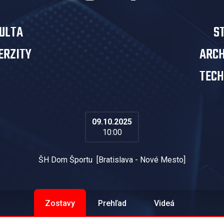
KULTA
S
ERZITY
ARCH
TECH
09.10.2025
10:00
ŠH Dom Športu
[
Bratislava - Nové Mesto
]
Zostavy
Prehľad
Videá