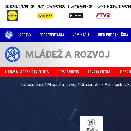
GENERÁLNY PARTNER
PLATINOVÝ PARTNER
HLAVNÝ PARTNER
HLAVNÝ MEDIÁLNY PARTN
SPRÁVY
REPREZENTÁCIA
NOMINÁCIE
INFO PRE FANÚŠIKA
MLÁDEŽ A ROZVOJ
ELITNÝ MLÁDEŽNÍCKY FUTBAL
GRASSROOTS
ŽENSKÝ FUTBAL
BEZPE
futbalsfz.sk
/
Mládež a rozvoj
/
Grassroots
/
Vysokoškolsk