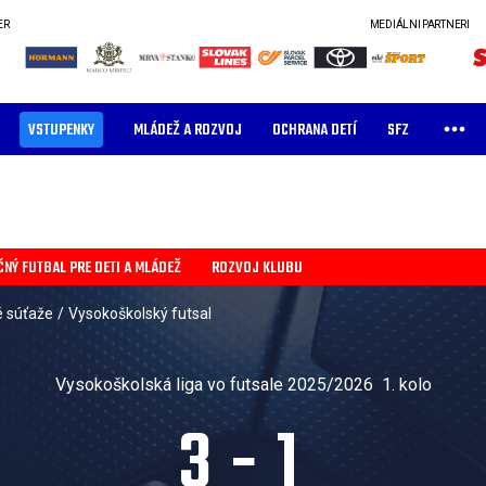
ER
MEDIÁLNI PARTNERI
VSTUPENKY
MLÁDEŽ A ROZVOJ
OCHRANA DETÍ
SFZ
ČNÝ FUTBAL PRE DETI A MLÁDEŽ
ROZVOJ KLUBU
é súťaže
/
Vysokoškolský futsal
Vysokoškolská liga vo futsale 2025/2026
1. kolo
3
-
1