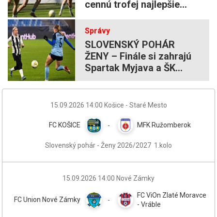
cennú trofej najlepšie
družstvá
Správy
SLOVENSKÝ POHÁR
ŽENY – Finále si zahrajú
Spartak Myjava a ŠK
Slovan Bratislava
15.09.2026
14:00
Košice - Staré Mesto
FC KOŠICE
MFK Ružomberok
-
Slovenský pohár - Ženy 2026/2027
1.kolo
15.09.2026
14:00
Nové Zámky
FC ViOn Zlaté Moravce
FC Union Nové Zámky
-
- Vráble