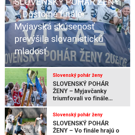
SLOVENSKÝ POHÁR ŽENY
– Dôstojné finále.
Myjavská skúsenosť
prevýšila slovanistickú
mladosť
Slovenský pohár ženy
SLOVENSKÝ POHÁR
ŽENY – Myjavčanky
triumfovali vo finále
štvrtý raz po sebe
Slovenský pohár ženy
SLOVENSKÝ POHÁR
ŽENY – Vo finále hrajú o