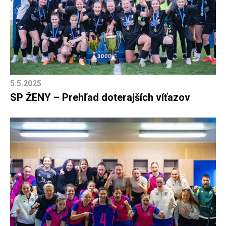
5.5.2025
SP ŽENY – Prehľad doterajších víťazov