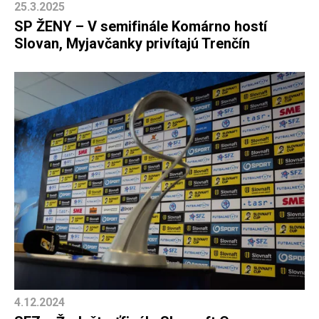
25.3.2025
SP ŽENY – V semifinále Komárno hostí
Slovan, Myjavčanky privítajú Trenčín
4.12.2024