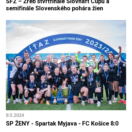
SFZ – Žreb štvrťfinále Slovnaft Cupu a
semifinále Slovenského pohára žien
8.5.2024
SP ŽENY - Spartak Myjava - FC Košice 8:0