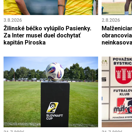
3.8.2026
2.8.2026
Žilinské béčko vylúpilo Pasienky.
Malženiciam
Za Inter musel duel dochytať
obrancovia
kapitán Piroska
neinkasova
Bytče