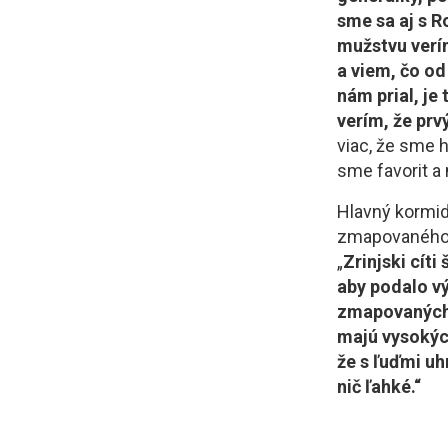
sme sa aj s R
mužstvu verí
a viem, čo od
nám prial, je
verím, že prv
viac, že sme h
sme favorit a
Hlavný kormid
zmapovaného a
„
Zrinjski cíti
aby podalo vý
zmapovaných. 
majú vysokých
že s ľuďmi uh
nič ľahké.“