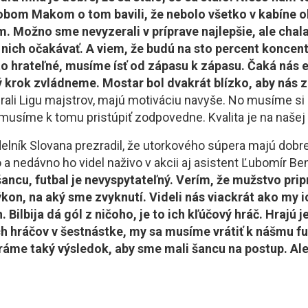
obom Makom o tom bavili, že nebolo všetko v kabíne ok
m. Možno sme nevyzerali v príprave najlepšie, ale cha
 nich očakávať. A viem, že budú na sto percent koncent
 to hrateľné, musíme ísť od zápasu k zápasu. Čaká nás e
ý krok zvládneme. Mostar bol dvakrát blízko, aby nás z
rali Ligu majstrov, majú motiváciu navyše. No musíme si 
 musíme k tomu pristúpiť zodpovedne. Kvalita je na našej
elník Slovana prezradil, že utorkového súpera majú dobr
 nedávno ho videl naživo v akcii aj asistent Ľubomír Be
 šancu, futbal je nevyspytateľný. Verím, že mužstvo prip
kon, na aký sme zvyknutí. Videli nás viackrát ako my i
Bilbija dá gól z ničoho, je to ich kľúčový hráč. Hrajú
 hráčov v šestnástke, my sa musíme vrátiť k nášmu fu
ráme taký výsledok, aby sme mali šancu na postup. Al