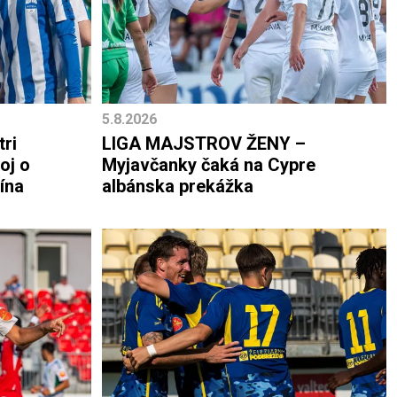
5.8.2026
tri
LIGA MAJSTROV ŽENY –
oj o
Myjavčanky čaká na Cypre
ína
albánska prekážka