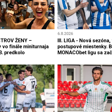
6.8.2026
STROV ŽENY –
III. LIGA - Nová sezóna, 
vo finále miniturnaja
postupové miestenky. B
3. predkolo
MONACObet ligu sa zač