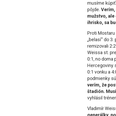
musíme kúpiť.
pôjde.
Verím,
mužstvo, ale 
ihrisko, sa b
Proti Mostaru
„belasí“ do 3.
remizovali 2:
Weissa st. pre
0:1, no doma p
Hercegoviny sa
0:1 vonku a 4
podmienky sú 
verím, že pos
štadión. Musí
vyhlásil trén
Vladimír Weis
generálky, po