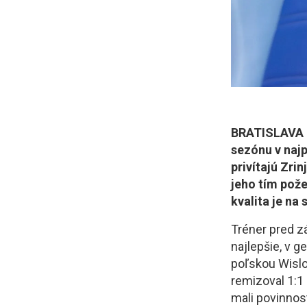
BRATISLAVA (T
sezónu v najp
privítajú Zri
jeho tím pože
kvalita je na 
Tréner pred z
najlepšie, v g
poľskou Wislo
remizoval 1:1 
mali povinnos