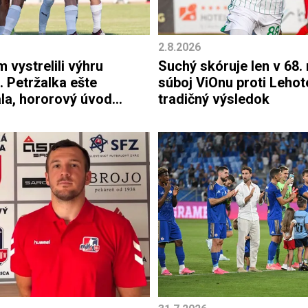
2.8.2026
 vystrelili výhru
Suchý skóruje len v 68.
. Petržalka ešte
súboj ViOnu proti Lehot
la, hororový úvod
tradičný výsledok