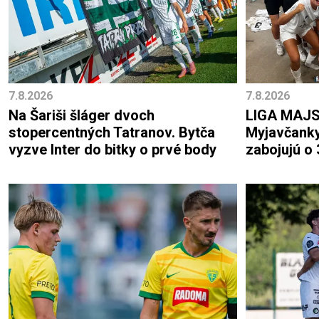
7.8.2026
7.8.2026
Na Šariši šláger dvoch
LIGA MAJ
stopercentných Tatranov. Bytča
Myjavčanky 
vyzve Inter do bitky o prvé body
zabojujú o 