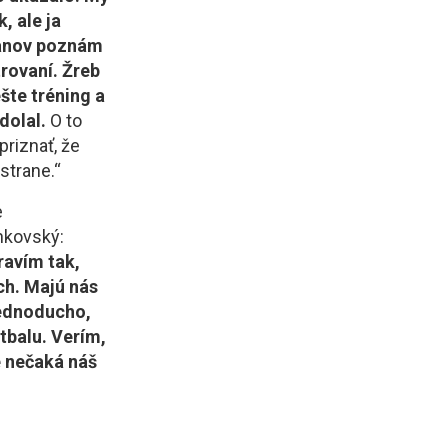
, ale ja
lanov poznám
rovaní. Žreb
šte tréning a
dolal.
O to
priznať, že
 strane.“
e
nkovský:
ravím tak,
ch. Majú nás
 jednoducho,
tbalu. Verím,
e nečaká náš