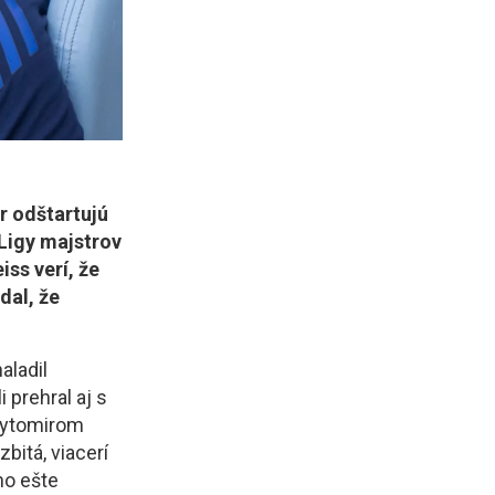
r odštartujú
 Ligy majstrov
iss verí, že
dal, že
aladil
 prehral aj s
 Žytomirom
bitá, viacerí
ho ešte