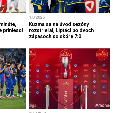
1.8.2026
 minúte,
Kuzma sa na úvod sezóny
e priniesol
rozstrieľal, Liptáci po dvoch
zápasoch so skóre 7:0