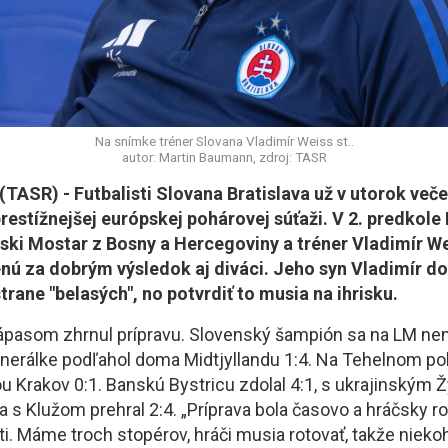
Na snímke tréner Slovana Vladimír Weiss st..
autor: Martin Baumann, zdroj: TASR
ASR) - Futbalisti Slovana Bratislava už v utorok veče
restížnejšej európskej pohárovej súťaži. V 2. predkole
njski Mostar z Bosny a Hercegoviny a tréner Vladimír We
nú za dobrým výsledok aj diváci. Jeho syn Vladimír do
strane "belasých", no potvrdiť to musia na ihrisku.
ápasom zhrnul prípravu. Slovenský šampión sa na LM nen
enerálke podľahol doma Midtjyllandu 1:4. Na Tehelnom poli
u Krakov 0:1. Banskú Bystricu zdolal 4:1, s ukrajinským
a s Klužom prehral 2:4. „Príprava bola časovo a hráčsky roz
ti. Máme troch stopérov, hráči musia rotovať, takže nieko