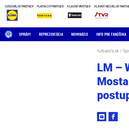
GENERÁLNY PARTNER
PLATINOVÝ PARTNER
HLAVNÝ PARTNER
HLAVNÝ MEDIÁLNY PARTN
SPRÁVY
REPREZENTÁCIA
NOMINÁCIE
INFO PRE FANÚŠIKA
futbalsfz.sk
/
Sp
LM – 
Mostar
postu