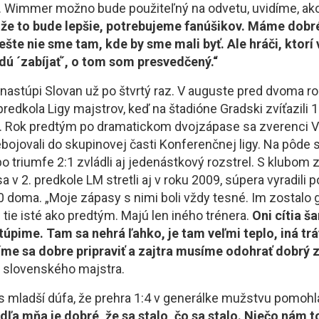
 Wimmer možno bude použiteľný na odvetu, uvidíme, ako
 že to bude lepšie, potrebujeme fanúšikov. Máme dobr
ešte nie sme tam, kde by sme mali byť. Ale hráči, ktorí 
udú ´zabíjať´, o tom som presvedčený.“
 nastúpi Slovan už po štvrtý raz. V auguste pred dvoma ro
 predkola Ligy majstrov, keď na štadióne Gradski zvíťazili 
2. Rok predtým po dramatickom dvojzápase sa zverenci V
bojovali do skupinovej časti Konferenčnej ligy. Na pôde s
o triumfe 2:1 zvládli aj jedenástkový rozstrel. S klubom 
 v 2. predkole LM stretli aj v roku 2009, súpera vyradili
:0 doma. „Moje zápasy s nimi boli vždy tesné. Im zostalo 
tie isté ako predtým. Majú len iného trénera.
Oni cítia ša
túpime. Tam sa nehrá ľahko, je tam veľmi teplo, iná trá
me sa dobre pripraviť a zajtra musíme odohrať dobrý z
er slovenského majstra.
s mladší dúfa, že prehra 1:4 v generálke mužstvu pomohl
dľa mňa je dobré, že sa stalo, čo sa stalo. Niečo nám 