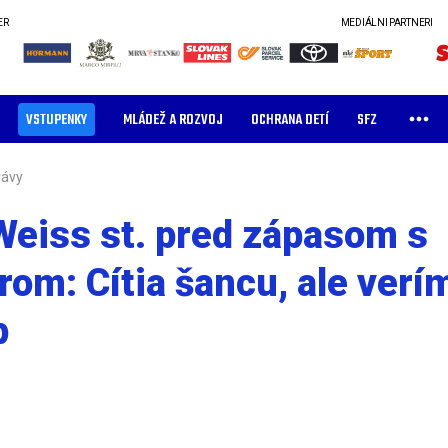
ER
MEDIÁLNI PARTNERI
VSTUPENKY
MLÁDEŽ A ROZVOJ
OCHRANA DETÍ
SFZ
rávy
Weiss st. pred zápasom s
om: Cítia šancu, ale verí
p