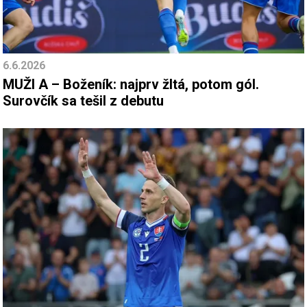
6.6.2026
MUŽI A – Boženík: najprv žltá, potom gól.
Surovčík sa tešil z debutu