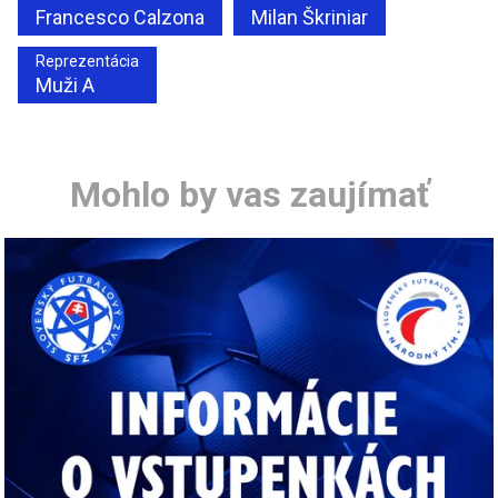
Francesco Calzona
Milan Škriniar
Reprezentácia
Muži A
Mohlo by vas zaujímať