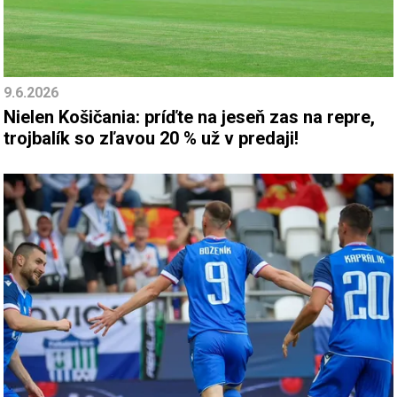
9.6.2026
Nielen Košičania: príďte na jeseň zas na repre,
trojbalík so zľavou 20 % už v predaji!