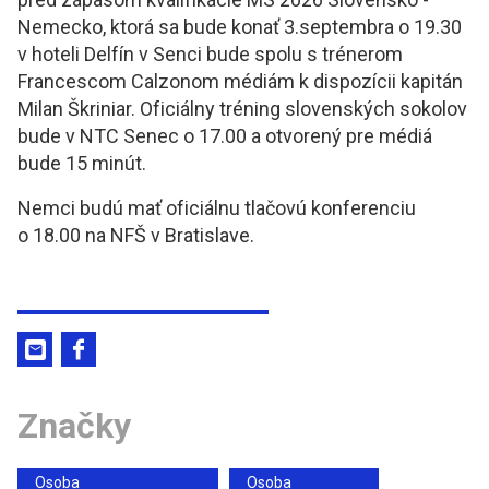
Nemecko, ktorá sa bude konať 3.septembra o 19.30
v hoteli Delfín v Senci bude spolu s trénerom
Francescom Calzonom médiám k dispozícii kapitán
Milan Škriniar. Oficiálny tréning slovenských sokolov
bude v NTC Senec o 17.00 a otvorený pre médiá
bude 15 minút.
Nemci budú mať oficiálnu tlačovú konferenciu
o 18.00 na NFŠ v Bratislave.
Značky
Osoba
Osoba