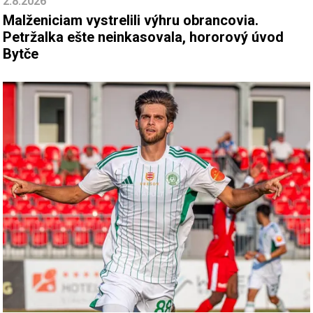
2.8.2026
Malženiciam vystrelili výhru obrancovia.
Petržalka ešte neinkasovala, hororový úvod
Bytče