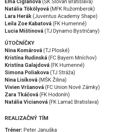
Ema Ciglanová
(ŠK Slovan Bratislava)
Natália Tökölyová
(MFK Ružomberok)
Lara Herák
(Juventus Academy Shape)
Leila Zoe Kabatová
(FK Humenné)
Lucia Mištinová
(TJ Dynamo Bystričany)
ÚTOČNÍČKY
Nina Komárová
(TJ Ploské)
Kristína Rudinská
(FC Bayern Mníchov)
Kristína Galajdová
(FK Humenné)
Simona Poliakova
(TJ Stráža)
Nina Lisíková
(MŠK Žilina)
Vivien Vršanová
(FC Union Nové Zámky)
Zara Tkáčová
(FK Hodonín)
Natália Vicianová
(FK Lamač Bratislava)
REALIZAČNÝ TÍM
Tréner:
Peter Januška