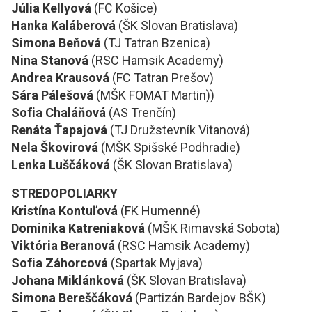
Júlia Kellyová
(FC Košice)
Hanka Kaláberová
(ŠK Slovan Bratislava)
Simona Beňová
(TJ Tatran Bzenica)
Nina Stanová
(RSC Hamsik Academy)
Andrea Krausová
(FC Tatran Prešov)
Sára Pálešová
(MŠK FOMAT Martin))
Sofia Chaláňová
(AS Trenčín)
Renáta Ťapajová
(TJ Družstevník Vitanová)
Nela Škovirová
(MŠK Spišské Podhradie)
Lenka Luščáková
(ŠK Slovan Bratislava)
STREDOPOLIARKY
Kristína Kontuľová
(FK Humenné)
Dominika Katreniaková
(MŠK Rimavská Sobota)
Viktória Beranová
(RSC Hamsik Academy)
Sofia Záhorcová
(Spartak Myjava)
Johana Miklánková
(ŠK Slovan Bratislava)
Simona Bereščáková
(Partizán Bardejov BŠK)