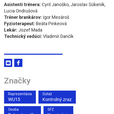
Asistenti trénera:
Cyril Janoško, Jaroslav Súkeník,
Lucia Ondrušová
Tréner brankárov:
Igor Mesároš
Fyzioterapeut:
Beáta Pinkeová
Lekár:
Jozef Mada
Technický vedúci:
Vladimír Dančík
Značky
Reprezentácia
Súťaž
WU15
Kontrolný zraz
Osoba
SFZ