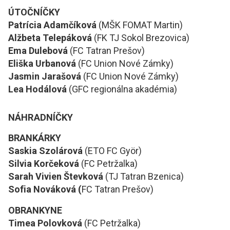
ÚTOČNÍČKY
Patrícia Adamčíková
(MŠK FOMAT Martin)
Alžbeta Telepáková
(FK TJ Sokol Brezovica)
Ema Dulebová
(FC Tatran Prešov)
Eliška Urbanová
(FC Union Nové Zámky)
Jasmin Jarašová
(FC Union Nové Zámky)
Lea Hodálová
(GFC regionálna akadémia)
NÁHRADNÍČKY
BRANKÁRKY
Saskia Szolárová
(ETO FC Györ)
Silvia Korčeková
(FC Petržalka)
Sarah Vivien Števková
(TJ Tatran Bzenica)
Sofia Nováková (
FC Tatran Prešov)
OBRANKYNE
Timea Polovková
(FC Petržalka)