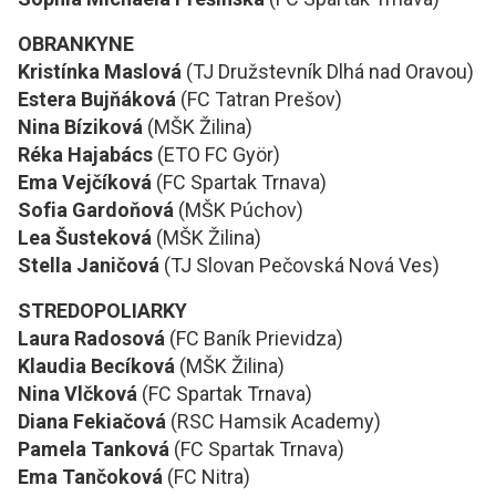
OBRANKYNE
Kristínka Maslová
(TJ Družstevník Dlhá nad Oravou)
Estera Bujňáková
(FC Tatran Prešov)
Nina Bíziková
(MŠK Žilina)
Réka Hajabács
(ETO FC Györ)
Ema Vejčíková
(FC Spartak Trnava)
Sofia Gardoňová
(MŠK Púchov)
Lea Šusteková
(MŠK Žilina)
Stella Janičová
(TJ Slovan Pečovská Nová Ves)
STREDOPOLIARKY
Laura Radosová
(FC Baník Prievidza)
Klaudia Becíková
(MŠK Žilina)
Nina Vlčková
(FC Spartak Trnava)
Diana Fekiačová
(RSC Hamsik Academy)
Pamela Tanková
(FC Spartak Trnava)
Ema Tančoková
(FC Nitra)