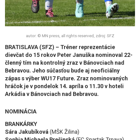
autor: © MN press, all rights reserved, zdroj: SFZ
BRATISLAVA (SFZ) – Tréner reprezentácie
dievčat do 15 rokov Peter Januška nominoval 22-
členný tím na kontrolný zraz v Bánovciach nad
Bebravou. Jeho súčasťou bude aj neoficiálny
zápas s výber WU17 Future. Zraz nominovaných
hráčok je v pondelok 14. apríla o 11.30 v hoteli
Arkádia v Bánovciach nad Bebravou.
NOMINÁCIA
BRANKÁRKY
Sára Jakubíková
(MŠK Žilina)
Sophia Michaela Prešinská
(FC Spartak Trnava)