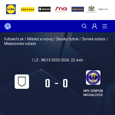
futbalsfz.sk
/
Mládež a rozvoj
/
Ženský futbal
/
Ženské súťaže
/
Mládežnícke súťaže
I. LŽ - WU15 2025/2026
22. kolo
0
-
0
MFK ZEMPLÍN
MICHALOVCE