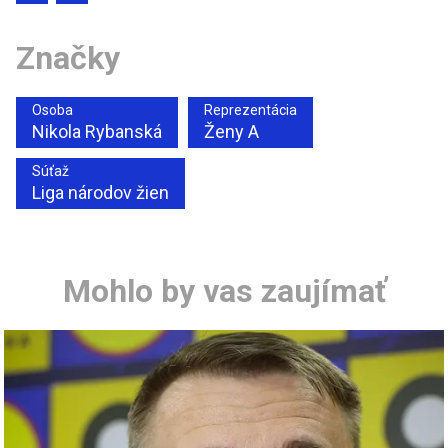
Značky
Osoba
Reprezentácia
Nikola Rybanská
Ženy A
Súťaž
Liga národov žien
Mohlo by vas zaujímať