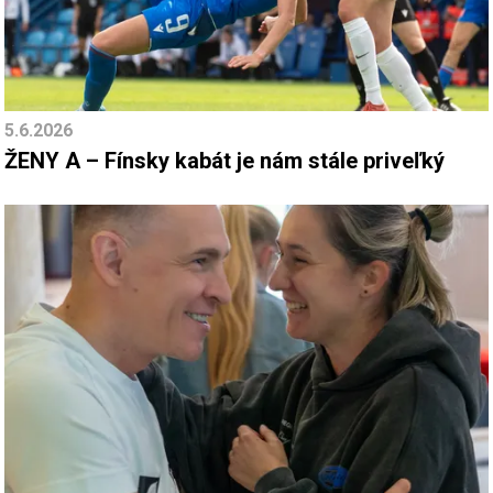
5.6.2026
ŽENY A – Fínsky kabát je nám stále priveľký