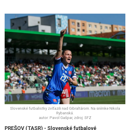
Slovenské futbalistky zvíťazili nad Gibraltárom. Na snímke Nikola
Rybanská.
autor: Pavol Gašpar, zdroj: SFZ
PREŠOV (TASR) - Slovenské futbalové