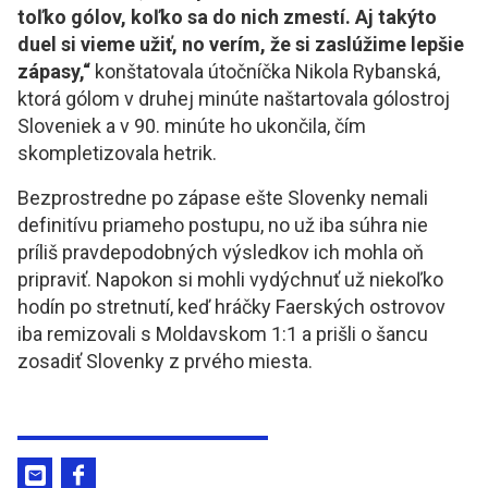
toľko gólov, koľko sa do nich zmestí. Aj takýto
duel si vieme užiť, no verím, že si zaslúžime lepšie
zápasy,“
konštatovala útočníčka Nikola Rybanská,
ktorá gólom v druhej minúte naštartovala gólostroj
Sloveniek a v 90. minúte ho ukončila, čím
skompletizovala hetrik.
Bezprostredne po zápase ešte Slovenky nemali
definitívu priameho postupu, no už iba súhra nie
príliš pravdepodobných výsledkov ich mohla oň
pripraviť. Napokon si mohli vydýchnuť už niekoľko
hodín po stretnutí, keď hráčky Faerských ostrovov
iba remizovali s Moldavskom 1:1 a prišli o šancu
zosadiť Slovenky z prvého miesta.