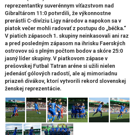
reprezentantky suverénnym víťazstvom nad
Gibraltárom 11:0 potvrdili, že výkonnostne
prerástli C-divíziu Ligy národov a napokon sa v
piatok večer mohli radovať z postupu do „béčka.“
V piatich zápasoch 1. skupiny neinkasovali ani raz
a pred posledným zápasom na ihrisku Faerských
ostrovov sú s plným počtom bodov a skóre 25:0
jasný líder skupiny. V piatkovom zápase v
prešovskej Futbal Tatran aréne si užili nielen
jedenásť gólových radostí, ale aj mimoriadnu
priazeň divákov, ktorí vytvorili rekord slovenskej
ženskej reprezentácie.