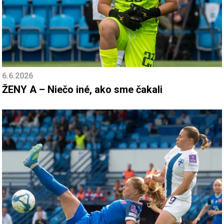
6.6.2026
ŽENY A – Niečo iné, ako sme čakali