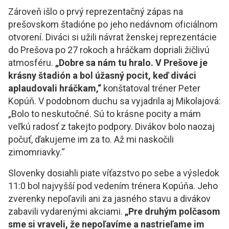
Zároveň išlo o prvý reprezentačný zápas na
prešovskom štadióne po jeho nedávnom oficiálnom
otvorení. Diváci si užili návrat ženskej reprezentácie
do Prešova po 27 rokoch a hráčkam dopriali žičlivú
atmosféru.
„Dobre sa nám tu hralo. V Prešove je
krásny štadión a bol úžasný pocit, keď diváci
aplaudovali hráčkam,“
konštatoval tréner Peter
Kopúň. V podobnom duchu sa vyjadrila aj Mikolajová:
„Bolo to neskutočné. Sú to krásne pocity a mám
veľkú radosť z takejto podpory. Divákov bolo naozaj
počuť, ďakujeme im za to. Až mi naskočili
zimomriavky.“
Slovenky dosiahli piate víťazstvo po sebe a výsledok
11:0 bol najvyšší pod vedením trénera Kopúňa. Jeho
zverenky nepoľavili ani za jasného stavu a divákov
zabavili vydarenými akciami.
„Pre druhým polčasom
sme si vraveli, že nepoľavíme a nastrieľame im