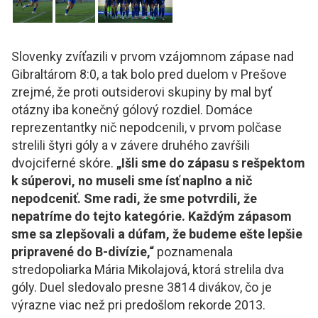
Slovenky zvíťazili v prvom vzájomnom zápase nad
Gibraltárom 8:0, a tak bolo pred duelom v Prešove
zrejmé, že proti outsiderovi skupiny by mal byť
otázny iba konečný gólový rozdiel. Domáce
reprezentantky nič nepodcenili, v prvom polčase
strelili štyri góly a v závere druhého zavŕšili
dvojciferné skóre.
„Išli sme do zápasu s rešpektom
k súperovi, no museli sme ísť naplno a nič
nepodceniť. Sme radi, že sme potvrdili, že
nepatríme do tejto kategórie. Každým zápasom
sme sa zlepšovali a dúfam, že budeme ešte lepšie
pripravené do B-divízie,“
poznamenala
stredopoliarka Mária Mikolajová, ktorá strelila dva
góly. Duel sledovalo presne 3814 divákov, čo je
výrazne viac než pri predošlom rekorde 2013.