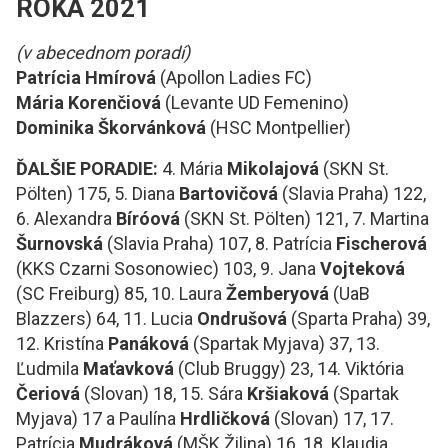
ROKA 2021
(v abecednom poradí)
Patrícia Hmírová
(Apollon Ladies FC)
Mária Korenčiová
(Levante UD Femenino)
Dominika Škorvánková
(HSC Montpellier)
ĎALŠIE PORADIE:
4. Mária
Mikolajová
(SKN St.
Pölten) 175, 5. Diana
Bartovičová
(Slavia Praha) 122,
6. Alexandra
Bíróová
(SKN St. Pölten) 121, 7. Martina
Šurnovská
(Slavia Praha) 107, 8. Patrícia
Fischerová
(KKS Czarni Sosonowiec) 103, 9. Jana
Vojteková
(SC Freiburg) 85, 10. Laura
Žemberyová
(UaB
Blazzers) 64, 11. Lucia
Ondrušová
(Sparta Praha) 39,
12. Kristína
Panáková
(Spartak Myjava) 37, 13.
Ľudmila
Maťavková
(Club Bruggy) 23, 14. Viktória
Čeriová
(Slovan) 18, 15. Sára
Kršiaková
(Spartak
Myjava) 17 a Paulína
Hrdličková
(Slovan) 17, 17.
Patrícia
Mudráková
(MŠK Žilina) 16, 18. Klaudia