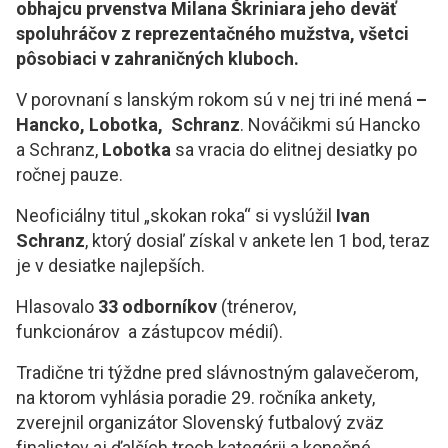
obhajcu prvenstva Milana Škriniara jeho deväť
spoluhráčov z reprezentačného mužstva, všetci
pôsobiaci v zahraničných kluboch.
V porovnaní s lanským rokom sú v nej tri iné mená
–
Hancko, Lobotka, Schranz
. Nováčikmi sú Hancko
a Schranz,
Lobotka
sa vracia do elitnej desiatky po
ročnej pauze.
Neoficiálny titul „skokan roka“ si vyslúžil
Ivan
Schranz
, ktorý dosiaľ získal v ankete len 1 bod, teraz
je v desiatke najlepších.
Hlasovalo
33 odborníkov
(trénerov,
funkcionárov a zástupcov médií).
Tradične tri týždne pred slávnostným galavečerom,
na ktorom vyhlásia poradie 29. ročníka ankety,
zverejnil organizátor Slovenský futbalový zväz
finalistov aj ďalších troch kategórii a konečné