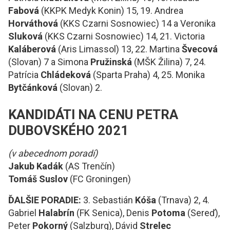
Fabová
(KKPK Medyk Konin) 15, 19. Andrea
Horváthová
(KKS Czarni Sosnowiec) 14 a Veronika
Sluková
(KKS Czarni Sosnowiec) 14, 21. Victoria
Kaláberová
(Aris Limassol) 13, 22. Martina
Švecová
(Slovan) 7 a Simona
Pružinská
(MŠK Žilina) 7, 24.
Patrícia
Chládeková
(Sparta Praha) 4, 25. Monika
Bytčánková
(Slovan) 2.
KANDIDÁTI NA CENU PETRA
DUBOVSKÉHO 2021
(v abecednom poradí)
Jakub Kadák
(AS Trenčín)
Tomáš Suslov
(FC Groningen)
ĎALŠIE PORADIE:
3. Sebastián
Kóša
(Trnava) 2, 4.
Gabriel
Halabrín
(FK Senica), Denis
Potoma
(Sereď),
Peter
Pokorný
(Salzburg), Dávid
Strelec