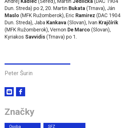
Andrej
Kadlec
(Sereď), Martin
Jedlička
(DAC 1904
Dun. Streda) po 2, 20. Martin
Bukata
(Trnava), Ján
Maslo
(MFK Ružomberok), Eric
Ramirez
(DAC 1904
Dun. Streda), Jaba
Kankava
(Slovan), Ivan
Krajčírik
(MFK Ružomberok), Vernon
De Marco
(Slovan),
Kyriakos
Savvidis
(Trnava) po 1.
Peter Šurin
Značky
Osoba
SFZ