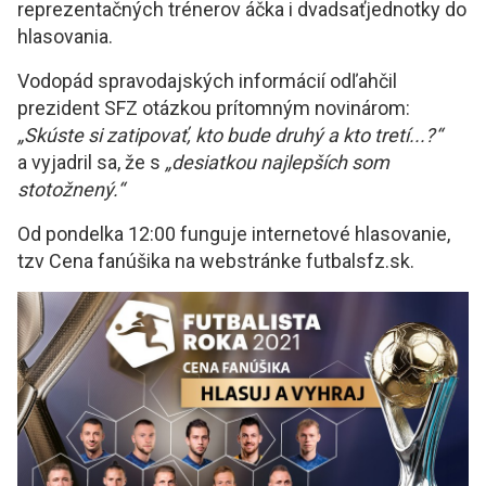
reprezentačných trénerov áčka i dvadsaťjednotky do
hlasovania.
Vodopád spravodajských informácií odľahčil
prezident SFZ otázkou prítomným novinárom:
„Skúste si zatipovať, kto bude druhý a kto tretí...?“
a vyjadril sa, že s
„desiatkou najlepších som
stotožnený.“
Od pondelka 12:00 funguje internetové hlasovanie,
tzv Cena fanúšika na webstránke futbalsfz.sk.