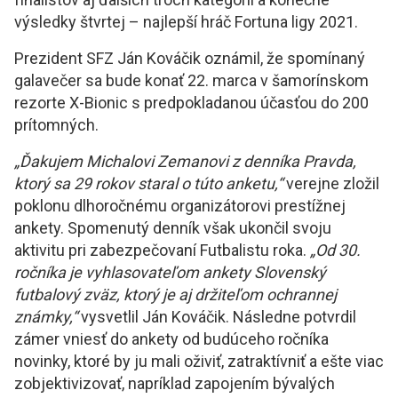
výsledky štvrtej – najlepší hráč Fortuna ligy 2021.
Prezident SFZ Ján Kováčik oznámil, že spomínaný
galavečer sa bude konať 22. marca v šamorínskom
rezorte X-Bionic s predpokladanou účasťou do 200
prítomných.
„Ďakujem Michalovi Zemanovi z denníka Pravda,
ktorý sa 29 rokov staral o túto anketu,“
verejne zložil
poklonu dlhoročnému organizátorovi prestížnej
ankety. Spomenutý denník však ukončil svoju
aktivitu pri zabezpečovaní Futbalistu roka.
„Od 30.
ročníka je vyhlasovateľom ankety Slovenský
futbalový zväz, ktorý je aj držiteľom ochrannej
známky,“
vysvetlil Ján Kováčik.
Následne potvrdil
zámer vniesť do ankety od budúceho ročníka
novinky, ktoré by ju mali oživiť, zatraktívniť a ešte viac
zobjektivizovať, napríklad zapojením bývalých