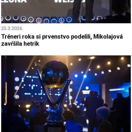
25.3.2026
Tréneri roka si prvenstvo podelili, Mikolajová
zavŕšila hetrik