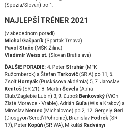
(Spezia/Slovan) po 1.
NAJLEPŠÍ TRÉNER 2021
(v abecednom poradí)
Michal Gašparík
(Spartak Trnava)
Pavol Staňo
(MŠK Žilina)
Vladimír Weiss st.
(Slovan Bratislava)
ĎALŠIE PORADIE:
4. Peter
Struhár
(MFK
Ružomberok) a Štefan
Tarkovič
(SR A) po 11, 6.
Zsolt
Hornyák
(Puskásova akdémia) 5, 7. Jaroslav
Kentoš
(SR 21), 8. Martin
Ševela
(Abha
Club/Zaglebie Lubin) 3, 9. Ľuboš
Benkovský
(ViOn
Zlaté Moravce - Vráble), Adrián
Guľa
(Wisla Krakov) a
Miroslav
Nemec
(Michalovce) po 2, 12. Gergely
Geri
(Diosgyör/Sereď/Pohronie), Branislav
Fodrek
(SR
17), Peter
Kopúň
(SR WA), Mikuláš
Radványi