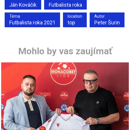
Ján Kováčik
Futbalista roka
Téma
location
Autor
Futbalista roka 2021
top
Peter Šurin
Mohlo by vas zaujímať