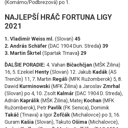
(Komárno/Podbrezová) po 1.
NAJLEPŠÍ HRÁČ FORTUNA LIGY
2021
1. Vladimír Weiss ml.
(Slovan)
45
2. András Schäfer
(DAC 1904 Dun. Streda
) 39
3. Martin Škrtel
(Spartak Trnava
) 29
ĎALŠIE PORADIE:
4. Vahan
Bičachčjan
(MŠK Žilina)
16,
5. Ezekiel
Henty
(Slovan) 12. Jakub
Kadák
(AS
Trenčín) 11, 7. Martin
Regáli
(MFK Ružomberok) 5, 8.
Dawid
Kurminowski
(MFK Žilina) a Jaroslav
Zmrhal
(Slovan) po 4, 10. Zsolt
Kalmár
(DAC 1904 D. Streda),
Adrián
Kaprálik
(MŠK Žilina), Matej
Kochan
(MFK
Ružomberok), Petr
Pavlík
(FK Senica), Dominik
Takáč
(Trnava) a Igor
Žofčák
(Michalovce) po 3, 16.
Guram
Kašia
(Slovan), Takuto
Ošima
(Michalovce),