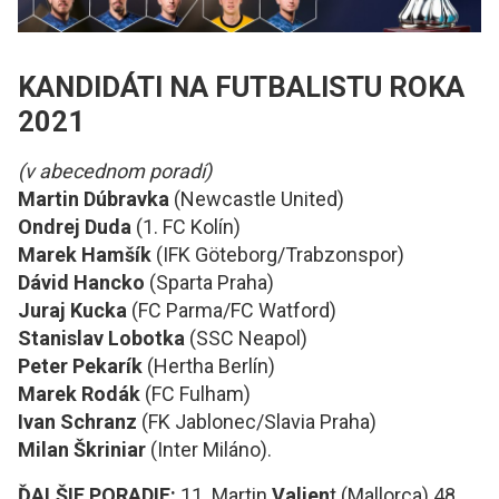
KANDIDÁTI NA FUTBALISTU ROKA
2021
(v abecednom poradí)
Martin Dúbravka
(Newcastle United)
Ondrej Duda
(1. FC Kolín)
Marek Hamšík
(IFK Göteborg/Trabzonspor)
Dávid Hancko
(Sparta Praha)
Juraj Kucka
(FC Parma/FC Watford)
Stanislav Lobotka
(SSC Neapol)
Peter Pekarík
(Hertha Berlín)
Marek Rodák
(FC Fulham)
Ivan Schranz
(FK Jablonec/Slavia Praha)
Milan Škriniar
(Inter Miláno).
ĎALŠIE PORADIE:
11. Martin
Valjen
t (Mallorca) 48,