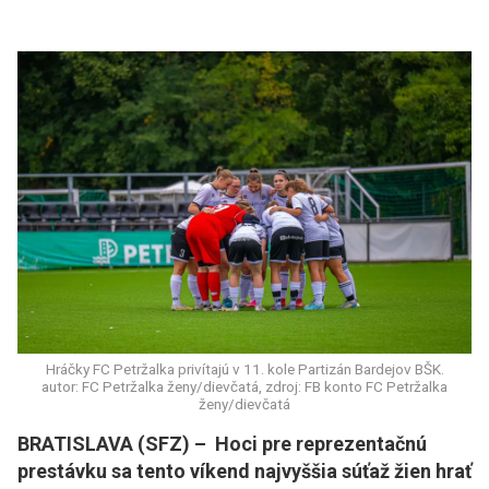
Hráčky FC Petržalka privítajú v 11. kole Partizán Bardejov BŠK.
autor: FC Petržalka ženy/dievčatá, zdroj: FB konto FC Petržalka
ženy/dievčatá
BRATISLAVA (SFZ) – Hoci pre reprezentačnú
prestávku sa tento víkend najvyššia súťaž žien hrať