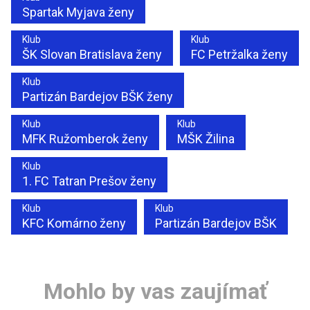
Spartak Myjava ženy
Klub
Klub
ŠK Slovan Bratislava ženy
FC Petržalka ženy
Klub
Partizán Bardejov BŠK ženy
Klub
Klub
MFK Ružomberok ženy
MŠK Žilina
Klub
1. FC Tatran Prešov ženy
Klub
Klub
KFC Komárno ženy
Partizán Bardejov BŠK
Mohlo by vas zaujímať