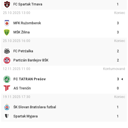
FC Spartak Trnava
1
25.10.2025 13:00
Koniec
MFK Ružomberok
3
MŠK Žilina
3
25.10.2025 16:00
Koniec
FC Petržalka
2
Partizán Bardejov BŠK
2
12.11.2025 11:00
Kontumované
FC TATRAN Prešov
3
AS Trenčín
0
19.11.2025 17:30
Koniec
ŠK Slovan Bratislava futbal
1
Spartak Myjava
1