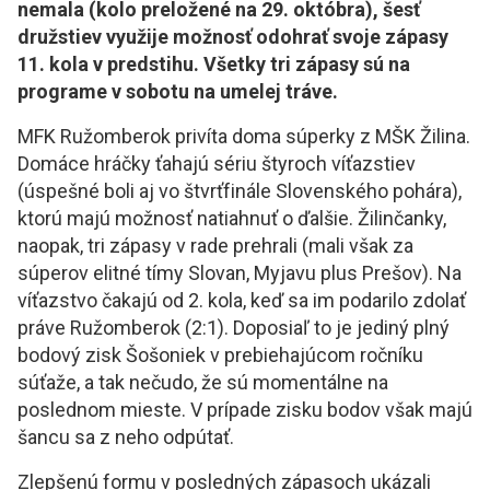
nemala (kolo preložené na 29. októbra), šesť
družstiev využije možnosť odohrať svoje zápasy
11. kola v predstihu. Všetky tri zápasy sú na
programe v sobotu na umelej tráve.
MFK Ružomberok privíta doma súperky z MŠK Žilina.
Domáce hráčky ťahajú sériu štyroch víťazstiev
(úspešné boli aj vo štvrťfinále Slovenského pohára),
ktorú majú možnosť natiahnuť o ďalšie. Žilinčanky,
naopak, tri zápasy v rade prehrali (mali však za
súperov elitné tímy Slovan, Myjavu plus Prešov). Na
víťazstvo čakajú od 2. kola, keď sa im podarilo zdolať
práve Ružomberok (2:1). Doposiaľ to je jediný plný
bodový zisk Šošoniek v prebiehajúcom ročníku
súťaže, a tak nečudo, že sú momentálne na
poslednom mieste. V prípade zisku bodov však majú
šancu sa z neho odpútať.
Zlepšenú formu v posledných zápasoch ukázali