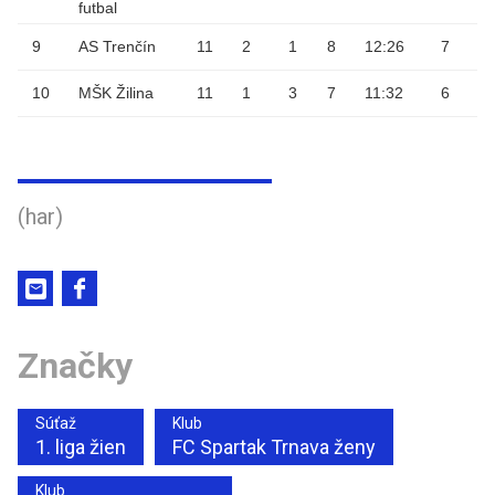
futbal
9
AS Trenčín
11
2
1
8
12
:
26
7
10
MŠK Žilina
11
1
3
7
11
:
32
6
(har)
Značky
Súťaž
Klub
1. liga žien
FC Spartak Trnava ženy
Klub