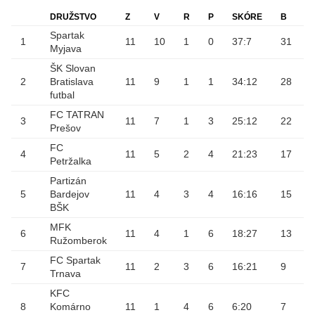
DRUŽSTVO
Z
V
R
P
SKÓRE
B
Spartak
1
11
10
1
0
37
:
7
31
Myjava
ŠK Slovan
2
Bratislava
11
9
1
1
34
:
12
28
futbal
FC TATRAN
3
11
7
1
3
25
:
12
22
Prešov
FC
4
11
5
2
4
21
:
23
17
Petržalka
Partizán
5
Bardejov
11
4
3
4
16
:
16
15
BŠK
MFK
6
11
4
1
6
18
:
27
13
Ružomberok
FC Spartak
7
11
2
3
6
16
:
21
9
Trnava
KFC
8
Komárno
11
1
4
6
6
:
20
7