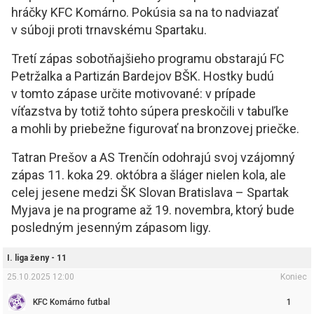
hráčky KFC Komárno. Pokúsia sa na to nadviazať
v súboji proti trnavskému Spartaku.
Tretí zápas sobotňajšieho programu obstarajú FC
Petržalka a Partizán Bardejov BŠK. Hostky budú
v tomto zápase určite motivované: v prípade
víťazstva by totiž tohto súpera preskočili v tabuľke
a mohli by priebežne figurovať na bronzovej priečke.
Tatran Prešov a AS Trenčín odohrajú svoj vzájomný
zápas 11. koka 29. októbra a šláger nielen kola, ale
celej jesene medzi ŠK Slovan Bratislava – Spartak
Myjava je na programe až 19. novembra, ktorý bude
posledným jesenným zápasom ligy.
I. liga ženy - 11
25.10.2025 12:00
Koniec
KFC Komárno futbal
1