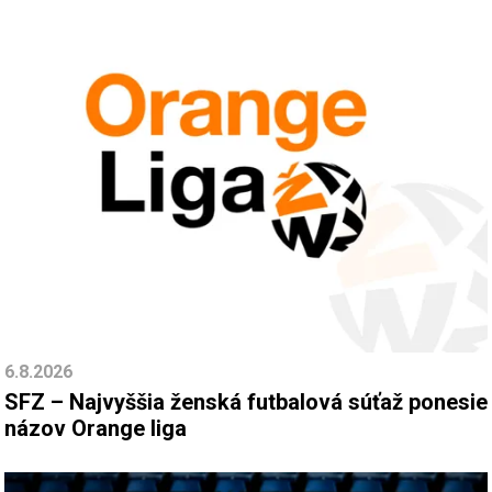
6.8.2026
SFZ – Najvyššia ženská futbalová súťaž ponesie
názov Orange liga