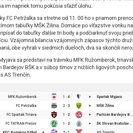
a im napriek tomu pokúsia sťažiť úlohu.
uľky FC Petržalka sa stretne od 11. 00 ho v priamom pren
ímom tabuľky MŠK Žilina. Domáce po víťazstve vonku n
pripísať do tabuľky ďalšie tri body a podčiarknuť svoju pri
ciu. Vzájomná bilancia vzájomných zápasov týchto družst
aná, obe vyhrali v siedmich dueloch, dva sa skončili ner
 Myjava sa predstaví na trávniku MFK Ružomberok, trnavs
án Bardejov BŠK a v súboji tímov z nižších ligových posch
s AS Trenčín.
MFK Ružomberok
1
-
4
Spartak Myjava
FC Petržalka
2
-
3
MŠK Žilina
FC Spartak Trnava
1
-
2
Partizán Bardejov BŠK
FC TATRAN Prešov
1
-
2
ŠK Slovan Bratislava futbal
KFC Komárno futbal
2
-
1
AS Trenčín