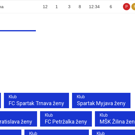
na
12
1
3
8
12
:
34
6
P
Klub
Klub
FC Spartak Trnava ženy
Spartak Myjava ženy
Klub
Klub
ratislava ženy
FC Petržalka ženy
MŠK Žilina žen
Klub
Klub