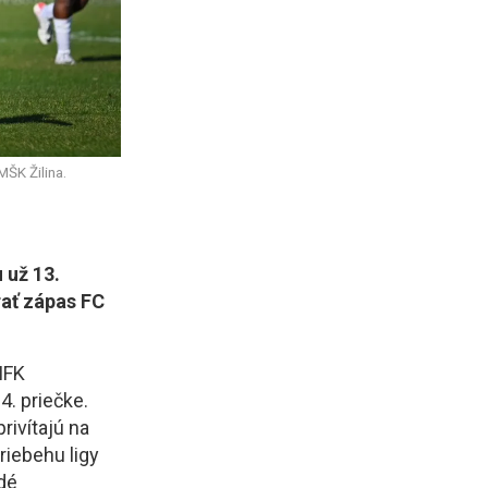
MŠK Žilina.
 už 13.
rať zápas FC
MFK
4. priečke.
rivítajú na
riebehu ligy
dé