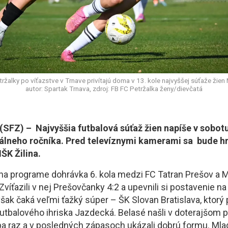
ržalky po víťazstve v Trnave privítajú doma v 13. kole najvyššej súťaže žien 
autor: Spartak Trnava, zdroj: FB FC Petržalka ženy/dievčatá
FZ) – Najvyššia futbalová súťaž žien napíše v sobotu
uálneho ročníka. Pred televíznymi kamerami sa bude h
ŠK Žilina.
 na programe dohrávka 6. kola medzi FC Tatran Prešov a 
íťazili v nej Prešovčanky 4:2 a upevnili si postavenie na 
šak čaká veľmi ťažký súper – ŠK Slovan Bratislava, ktorý p
utbalového ihriska Jazdecká. Belasé našli v doterajšom p
ba raz a v posledných zápasoch ukázali dobrú formu. Mla