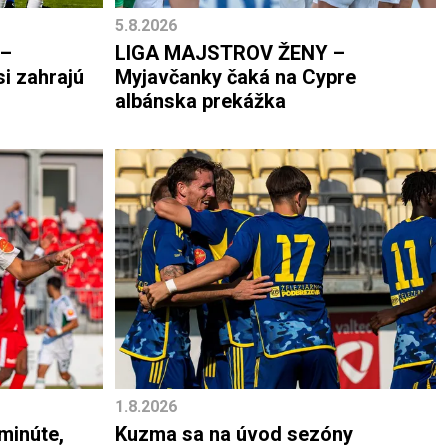
5.8.2026
 –
LIGA MAJSTROV ŽENY –
i zahrajú
Myjavčanky čaká na Cypre
albánska prekážka
1.8.2026
 minúte,
Kuzma sa na úvod sezóny