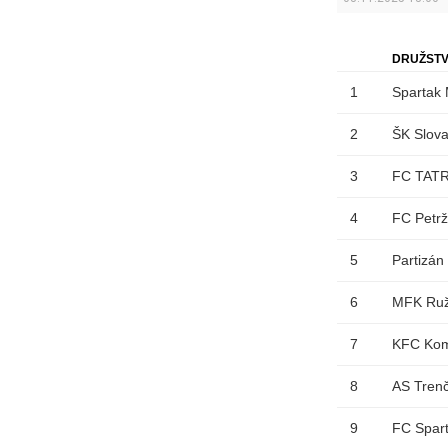
DRUŽST
1
Spartak 
2
ŠK Slova
3
FC TATR
4
FC Petrž
5
Partizán
6
MFK Ru
7
KFC Kom
8
AS Trenč
9
FC Spar