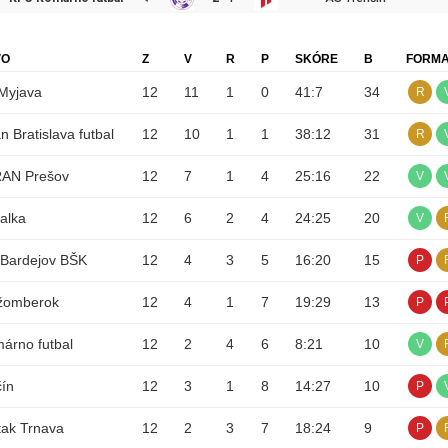
VO
Z
V
R
P
SKÓRE
B
FORM
Myjava
12
11
1
0
41
:
7
34
R
n Bratislava futbal
12
10
1
1
38
:
12
31
R
AN Prešov
12
7
1
4
25
:
16
22
V
alka
12
6
2
4
24
:
25
20
V
 Bardejov BŠK
12
4
3
5
16
:
20
15
P
žomberok
12
4
1
7
19
:
29
13
P
árno futbal
12
2
4
6
8
:
21
10
V
ín
12
3
1
8
14
:
27
10
P
tak Trnava
12
2
3
7
18
:
24
9
P