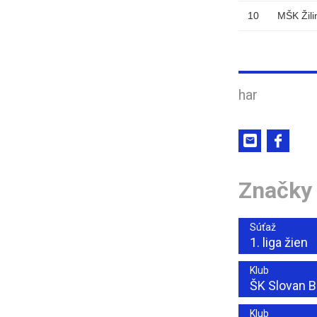
10
MŠK Žili
har
Značky
Súťaž
1. liga žien
Klub
ŠK Slovan B
Klub