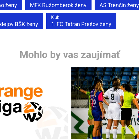
o ženy
MFK Ružomberok ženy
AS Trenčín ženy
Klub
rdejov BŠK ženy
1. FC Tatran Prešov ženy
Mohlo by vas zaujímať