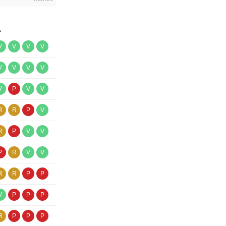
A
V
V
V
V
V
V
V
V
V
P
V
V
R
R
P
V
R
P
V
V
P
R
V
V
R
R
P
P
V
P
P
P
R
P
P
P