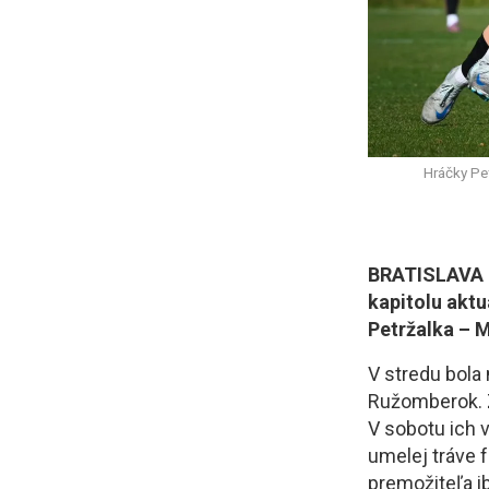
Hráčky Pet
BRATISLAVA (S
kapitolu akt
Petržalka – M
V stredu bola
Ružomberok. Zv
V sobotu ich v
umelej tráve f
premožiteľa i