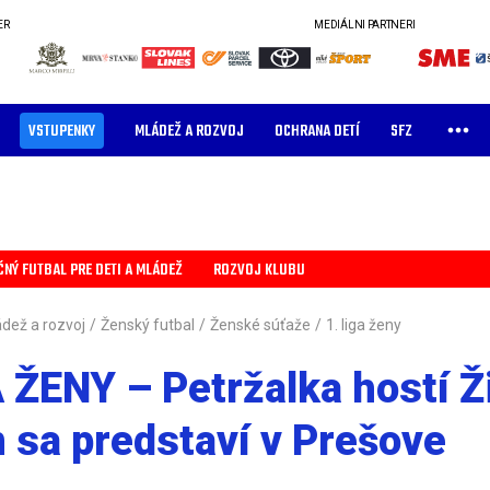
ER
MEDIÁLNI PARTNERI
VSTUPENKY
MLÁDEŽ A ROZVOJ
OCHRANA DETÍ
SFZ
ČNÝ FUTBAL PRE DETI A MLÁDEŽ
ROZVOJ KLUBU
dež a rozvoj
/
Ženský futbal
/
Ženské súťaže
/
1. liga ženy
A ŽENY – Petržalka hostí Ži
 sa predstaví v Prešove