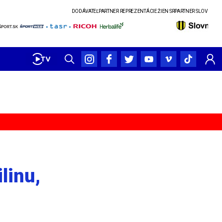
DODÁVATEĽ
PARTNER REPREZENTÁCIE ŽIEN SR
PARTNER SLOVENSKÉHO POHÁRA
linu,