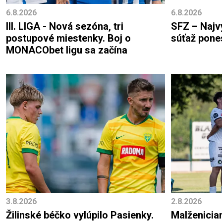
6.8.2026
6.8.2026
III. LIGA - Nová sezóna, tri
SFZ – Najv
postupové miestenky. Boj o
súťaž pone
MONACObet ligu sa začína
3.8.2026
2.8.2026
Žilinské béčko vylúpilo Pasienky.
Malženiciam