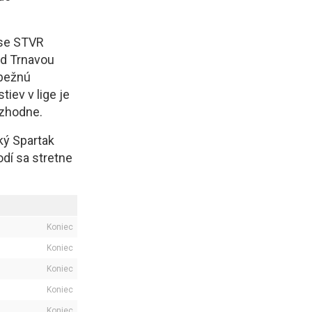
ose STVR
ad Trnavou
ebežnú
iev v lige je
ozhodne.
ký Spartak
odí sa stretne
Koniec
Koniec
Koniec
Koniec
Koniec