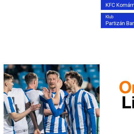
KFC Komárn
Klub
Partizán Ba