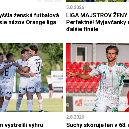
5.8.2026
yššia ženská futbalová
LIGA MAJSTROV ŽENY
sie názov Orange liga
Perfektné! Myjavčanky s
ďalšie finále
2.8.2026
 vystrelili výhru
Suchý skóruje len v 68.