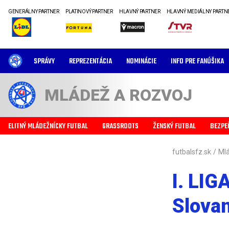
GENERÁLNY PARTNER
PLATINOVÝ PARTNER
HLAVNÝ PARTNER
HLAVNÝ MEDIÁLNY PARTN
SPRÁVY
REPREZENTÁCIA
NOMINÁCIE
INFO PRE FANÚŠIKA
MLÁDEŽ A ROZVOJ
ELITNÝ MLÁDEŽNÍCKY FUTBAL
GRASSROOTS
ŽENSKÝ FUTBAL
BEZPE
futbalsfz.sk
/
Mlá
I. LIG
Slovan