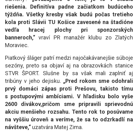
riešenia. Definitíva padne začiatkom budúceho
týždňa. Všetky kresby však budú počas tretieho
kola proti Slávii TU Košice zavesené na štadióne
vedľa hracej plochy pri sponzorských
banneroch,“
vraví PR manažér klubu zo Zlatých
Moraviec.
Piatkový šláger patrí medzi najočakávanejšie súboje
sezóny, preto sa objaví aj na obrazovkách stanice
STVR ŠPORT. Slušne by sa však mali zaplniť aj
tribúny v jeho dejisku.
„Pred rokom sme odohrali
prvý domáci zápas proti Prešovu, takisto tímu
s postupovými ambíciami. V hľadisku bolo vyše
2600 divákov,pričom sme pripravili sprievodnú
akciu menšieho rozsahu. Tento rok to posúvame
na vyššiu úroveň a veríme, že sa to odzrkadlí na
návšteve,“
uzatvára Matej Zima.