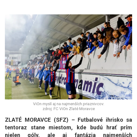
ViOn myslí aj na najmenších priaznivcov.
zdroj: FC ViOn Zlaté Moravce
ZLATÉ MORAVCE (SFZ) – Futbalové ihrisko sa
tentoraz stane miestom, kde budú hrať prím
nielen góly, ale aj fantázia najmenších