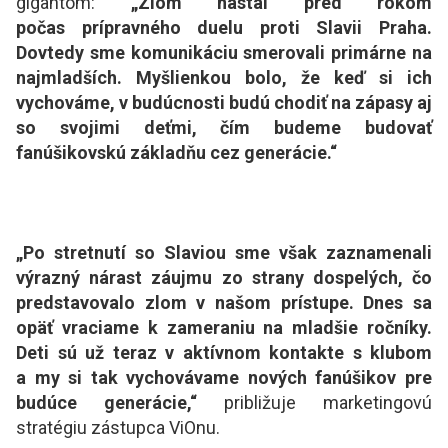
gigantom:
„Zlom nastal pred rokom
počas prípravného duelu proti Slavii Praha.
Dovtedy sme komunikáciu smerovali primárne na
najmladších. Myšlienkou bolo, že keď si ich
vychováme, v budúcnosti budú chodiť na zápasy aj
so svojimi deťmi, čím budeme budovať
fanúšikovskú základňu cez generácie.“
„Po stretnutí so Slaviou sme však zaznamenali
výrazný nárast záujmu zo strany dospelých, čo
predstavovalo zlom v našom prístupe. Dnes sa
opäť vraciame k zameraniu na mladšie ročníky.
Deti sú už teraz v aktívnom kontakte s klubom
a my si tak vychovávame nových fanúšikov pre
budúce generácie,“
približuje marketingovú
stratégiu zástupca ViOnu.