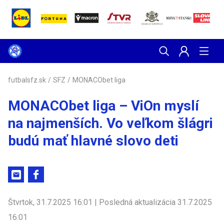
futbalsfz.sk
/
SFZ
/
MONACObet liga
MONACObet liga – ViOn myslí
na najmenších. Vo veľkom šlágri
budú mať hlavné slovo deti
Štvrtok, 31.7.2025 16:01 | Posledná aktualizácia 31.7.2025
16:01