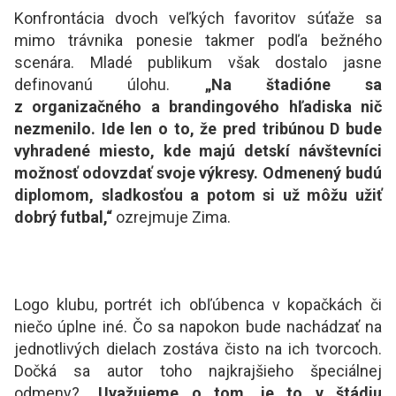
Konfrontácia dvoch veľkých favoritov súťaže sa
mimo trávnika ponesie takmer podľa bežného
scenára. Mladé publikum však dostalo jasne
definovanú úlohu.
„Na štadióne sa
z organizačného a brandingového hľadiska nič
nezmenilo. Ide len o to, že pred tribúnou D bude
vyhradené miesto, kde majú detskí návštevníci
možnosť odovzdať svoje výkresy. Odmenený budú
diplomom, sladkosťou a potom si už môžu užiť
dobrý futbal,“
ozrejmuje Zima.
Logo klubu, portrét ich obľúbenca v kopačkách či
niečo úplne iné. Čo sa napokon bude nachádzať na
jednotlivých dielach zostáva čisto na ich tvorcoch.
Dočká sa autor toho najkrajšieho špeciálnej
odmeny?
„Uvažujeme o tom, je to v štádiu