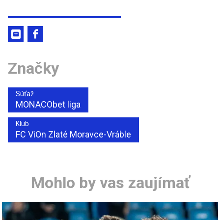
Značky
Súťaž
MONACObet liga
Klub
FC ViOn Zlaté Moravce-Vráble
Mohlo by vas zaujímať