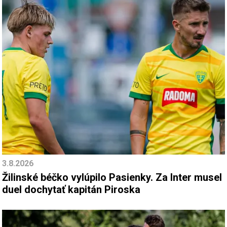
3.8.2026
Žilinské béčko vylúpilo Pasienky. Za Inter musel
duel dochytať kapitán Piroska