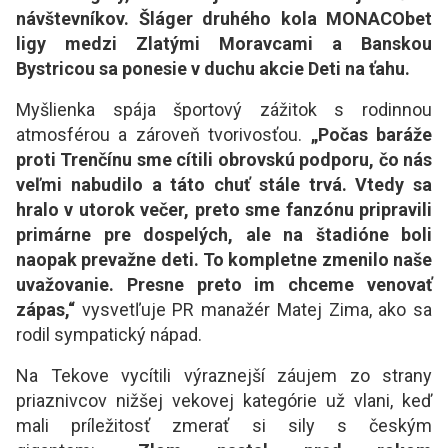
návštevníkov. Šláger druhého kola MONACObet
ligy medzi Zlatými Moravcami a Banskou
Bystricou sa ponesie v duchu akcie Deti na ťahu.
Myšlienka spája športový zážitok s rodinnou
atmosférou a zároveň tvorivosťou.
„Počas baráže
proti Trenčínu sme cítili obrovskú podporu, čo nás
veľmi nabudilo a táto chuť stále trvá. Vtedy sa
hralo v utorok večer, preto sme fanzónu pripravili
primárne pre dospelých, ale na štadióne boli
naopak prevažne deti. To kompletne zmenilo naše
uvažovanie. Presne preto im chceme venovať
zápas,“
vysvetľuje PR manažér Matej Zima, ako sa
rodil sympatický nápad.
Na Tekove vycítili výraznejší záujem zo strany
priaznivcov nižšej vekovej kategórie už vlani, keď
mali príležitosť zmerať si sily s českým