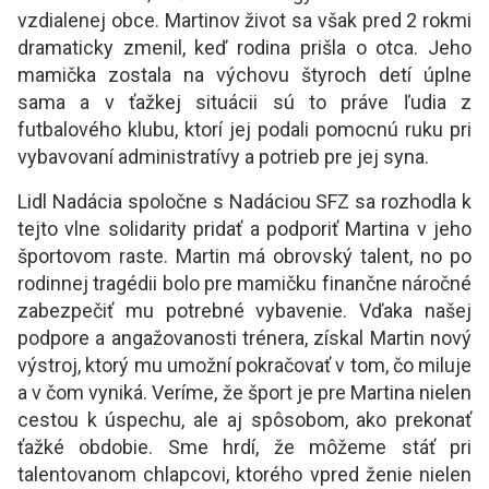
vzdialenej obce. Martinov život sa však pred 2 rokmi
dramaticky zmenil, keď rodina prišla o otca. Jeho
mamička zostala na výchovu štyroch detí úplne
sama a v ťažkej situácii sú to práve ľudia z
futbalového klubu, ktorí jej podali pomocnú ruku pri
vybavovaní administratívy a potrieb pre jej syna.
Lidl Nadácia spoločne s Nadáciou SFZ sa rozhodla k
tejto vlne solidarity pridať a podporiť Martina v jeho
športovom raste. Martin má obrovský talent, no po
rodinnej tragédii bolo pre mamičku finančne náročné
zabezpečiť mu potrebné vybavenie. Vďaka našej
podpore a angažovanosti trénera, získal Martin nový
výstroj, ktorý mu umožní pokračovať v tom, čo miluje
a v čom vyniká. Veríme, že šport je pre Martina nielen
cestou k úspechu, ale aj spôsobom, ako prekonať
ťažké obdobie. Sme hrdí, že môžeme stáť pri
talentovanom chlapcovi, ktorého vpred ženie nielen