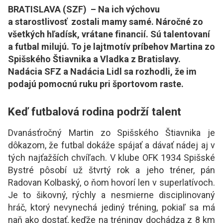
BRATISLAVA (SZF) – Na ich výchovu
a starostlivosť zostali mamy samé. Náročné zo
všetkých hľadísk, vrátane financií. Sú talentovaní
a futbal milujú. To je lajtmotív príbehov Martina zo
Spišského Štiavnika a Vladka z Bratislavy.
Nadácia SFZ a Nadácia Lidl sa rozhodli, že im
podajú pomocnú ruku pri športovom raste.
Keď futbalová rodina podrží talent
Dvanásťročný Martin zo Spišského Štiavnika je
dôkazom, že futbal dokáže spájať a dávať nádej aj v
tých najťažších chvíľach. V klube OFK 1934 Spišské
Bystré pôsobí už štvrtý rok a jeho tréner, pán
Radovan Kolbaský, o ňom hovorí len v superlatívoch.
Je to šikovný, rýchly a nesmierne disciplinovaný
hráč, ktorý nevynechá jediný tréning, pokiaľ sa má
naň ako dostať, keďže na tréningy dochádza z 8 km