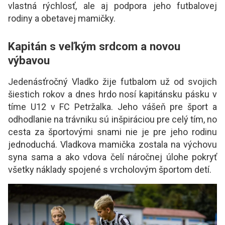
vlastná rýchlosť, ale aj podpora jeho futbalovej
rodiny a obetavej mamičky.
Kapitán s veľkým srdcom a novou
výbavou
Jedenásťročný Vladko žije futbalom už od svojich
šiestich rokov a dnes hrdo nosí kapitánsku pásku v
tíme U12 v FC Petržalka. Jeho vášeň pre šport a
odhodlanie na trávniku sú inšpiráciou pre celý tím, no
cesta za športovými snami nie je pre jeho rodinu
jednoduchá. Vladkova mamička zostala na výchovu
syna sama a ako vdova čelí náročnej úlohe pokryť
všetky náklady spojené s vrcholovým športom detí.