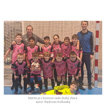
Martin je v hornom rade druhý zľava.
autor: Radovan Kolbaský