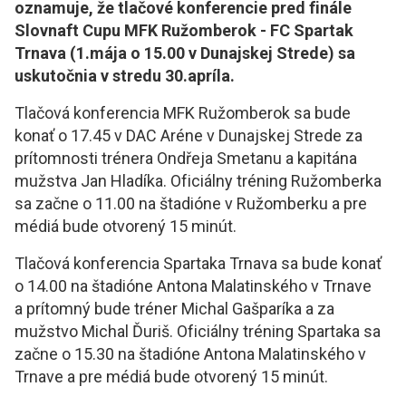
oznamuje, že tlačové konferencie pred finále
Slovnaft Cupu MFK Ružomberok - FC Spartak
Trnava (1.mája o 15.00 v
Dunajskej Strede) sa
uskutočnia v stredu 30.apríla.
Tlačová konferencia MFK Ružomberok sa bude
konať o 17.45 v DAC Aréne v Dunajskej Strede za
prítomnosti trénera Ondřeja Smetanu a kapitána
mužstva Jan Hladíka. Oficiálny tréning Ružomberka
sa začne o 11.00 na štadióne v Ružomberku a pre
médiá bude otvorený 15 minút.
Tlačová konferencia Spartaka Trnava sa bude konať
o 14.00 na štadióne Antona Malatinského v Trnave
a prítomný bude tréner Michal Gašparíka a za
mužstvo Michal Ďuriš. Oficiálny tréning Spartaka sa
začne o 15.30 na štadióne Antona Malatinského v
Trnave a pre médiá bude otvorený 15 minút.