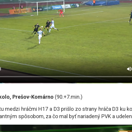
1.kolo, Prešov-Komárno
(90.+7.min.)
ptu medzi hráčmi H17 a D3 prišlo zo strany hráča D3 ku k
antným spôsobom, za čo mal byť nariadený PVK a udele