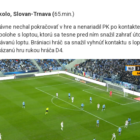
.kolo, Slovan-Trnava (
65.min.)
vne nechal pokračovať v hre a nenariadil PK po kontakte
polohe s loptou, ktorú sa tesne pred ním snažil zahrať útoč
vanú loptu. Brániaci hráč sa snažil vyhnúť kontaktu s lo
kázanú hru rukou hráča D4.