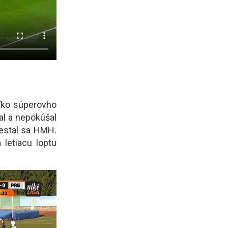
oľko súperovho
al a nepokúšal
nestal sa HMH.
 letiacu loptu