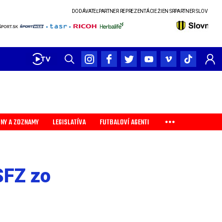
DODÁVATEĽ
PARTNER REPREZENTÁCIE ŽIEN SR
PARTNER SLOVENSKÉHO POHÁR
INY A ZOZNAMY
LEGISLATÍVA
FUTBALOVÍ AGENTI
SFZ zo