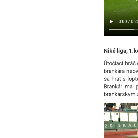
Niké liga, 1.
Útočiaci hráč
brankára neov
sa hrať s lop
Brankár mal p
brankárskym z