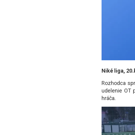
Niké liga, 20
Rozhodca sprá
udelenie OT p
hráča.