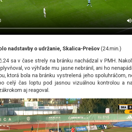
kolo nadstavby o udržanie, Skalica-Prešov
(24.min.)
 č.24 sa v čase strely na bránku nachádzal v PMH. Nak
plyvňoval, vo výhľade mu jasne nebránil, ani ho nenapád
tou, ktorá bola na bránku vystrelená jeho spoluhráčom, 
o celý čas loptu pod jasnou vizuálnou kontrolou a na
ákrokom aj reagoval.