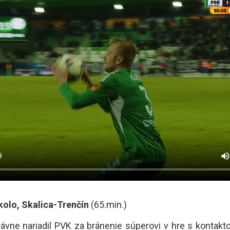
.kolo, Skalica-Trenčín
(65.min.)
vne nariadil PVK za bránenie súperovi v hre s kontak