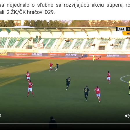
 sa nejednalo o sľubne sa rozvíjajúcu akciu súpera, r
lil 2.ŽK/ČK hráčovi D29.