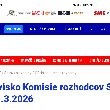
ER
MEDIÁLNI PARTNERI
VSTUPENKY
MLÁDEŽ A ROZVOJ
OCHRANA DETÍ
SFZ
 A OZNAMY
NAJVYŠŠIE ORGÁNY
KOMISIE A INÉ ORGÁNY
OFICIÁLNE LIST
Z
/
Správy a oznamy
/
Oficiálne (úradné) oznamy
visko Komisie rozhodcov 
9.3.2026