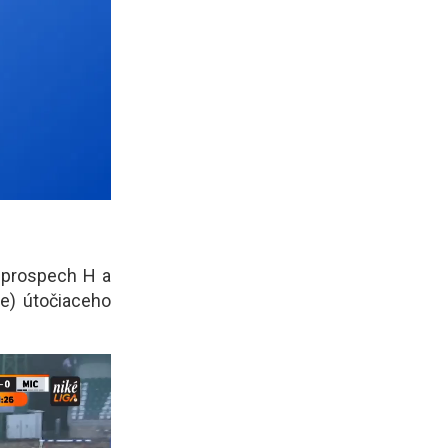
v prospech H a
ie) útočiaceho