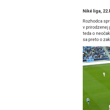
Niké liga, 22
Rozhodca sprá
v prirodzenej 
teda o neočaká
sa preto o za