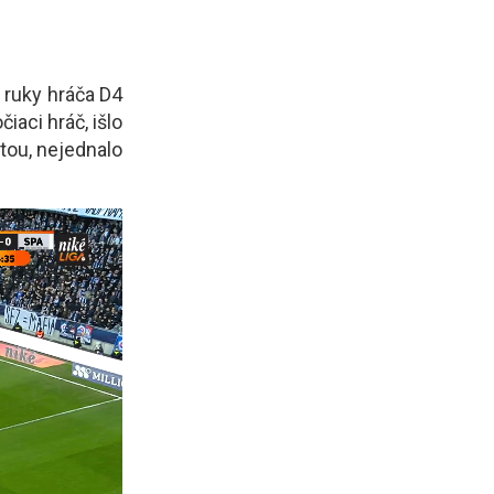
 ruky hráča D4
iaci hráč, išlo
ptou, nejednalo