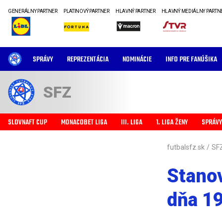
GENERÁLNY PARTNER
PLATINOVÝ PARTNER
HLAVNÝ PARTNER
HLAVNÝ MEDIÁLNY PARTN
SPRÁVY
REPREZENTÁCIA
NOMINÁCIE
INFO PRE FANÚŠIKA
SFZ
SLOVNAFT CUP
MONACOBET LIGA
III. LIGA
1. LIGA ŽENY
SPRÁVY
futbalsfz.sk
/
SF
Stano
dňa 1