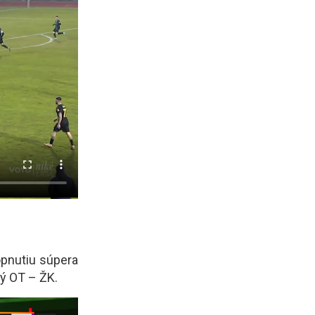
opnutiu súpera
ný OT – ŽK.